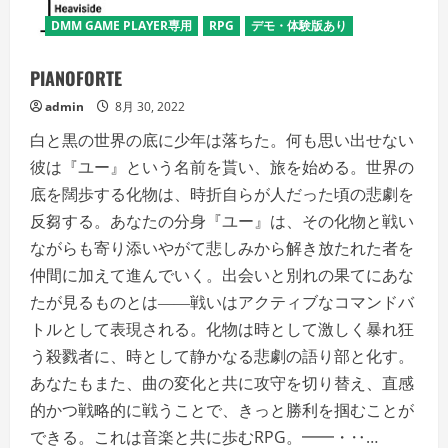
DMM GAME PLAYER専用
RPG
デモ・体験版あり
PIANOFORTE
admin
8月 30, 2022
白と黒の世界の底に少年は落ちた。何も思い出せない
彼は『ユー』という名前を貰い、旅を始める。世界の
底を闊歩する化物は、時折自らが人だった頃の悲劇を
反芻する。あなたの分身『ユー』は、その化物と戦い
ながらも寄り添いやがて悲しみから解き放たれた者を
仲間に加えて進んでいく。出会いと別れの果てにあな
たが見るものとは――戦いはアクティブなコマンドバ
トルとして表現される。化物は時として激しく暴れ狂
う殺戮者に、時として静かなる悲劇の語り部と化す。
あなたもまた、曲の変化と共に攻守を切り替え、直感
的かつ戦略的に戦うことで、きっと勝利を掴むことが
できる。これは音楽と共に歩むRPG。━━・‥…