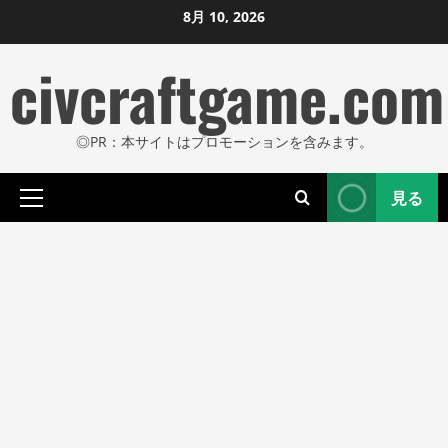
コ
8月 10, 2026
ン
civcraftgame.com
テ
ン
ツ
◎PR：本サイトはプロモーションを含みます。
に
ス
見る
キ
プ
ッ
ラ
プ
イ
し
マ
リ
ま
メ
す
ニ
ュ
ー