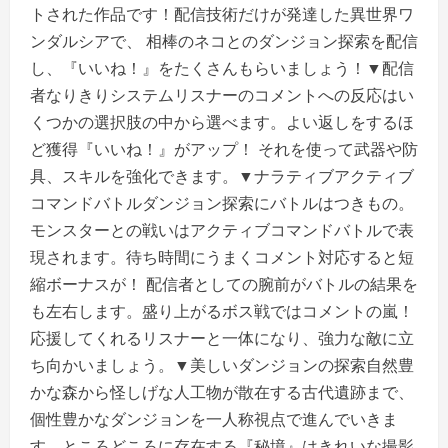
トされた作品です！配信技術だけが発達した異世界ワ
ンダルシアで、 相棒のネコとのダンジョン探索を配信
し、『いいね！』をたくさんもらいましょう！▼配信
者なりきりシステムリスナーのコメントへの反応はい
くつかの選択肢の中から選べます。よい返しをするほ
ど獲得『いいね！』がアップ！ それを使って武器や防
具、スキルを強化できます。▼ナラティブアクティブ
コマンドバトルダンジョン探索にバトルはつきもの。
モンスターとの戦いはアクティブコマンドバトルで表
現されます。待ち時間にうまくコメント対応すると短
縮ボーナスが！ 配信者としての腕前がバトルの結果を
も左右します。盛り上がるボス戦ではコメントの嵐！
応援してくれるリスナーと一体になり、強力な敵に立
ち向かいましょう。▼美しいダンジョンの探索自然豊
かな森から怪しげな人工物が散在する古代遺跡まで、
個性豊かなダンジョンを一人称視点で進んでいきま
す。ところどころに存在する『秘境』はきれいな撮影