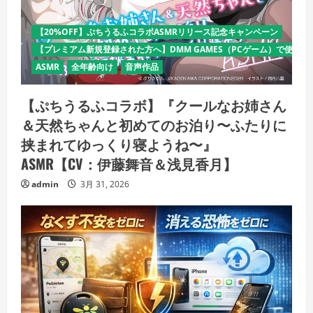
【20%OFF】ぷちうるふコラボASMRリリース記念キャンペーン
【プレミアム新規登録された方へ】DMM GAMES（PCゲーム）で使える
ASMR
全年齢向け
音声作品
【ぷちうるふコラボ】『クールなお姉さん
＆天然ちゃんと初めてのお泊り〜ふたりに
挟まれてゆっくり寝ようね〜』
ASMR【CV：伊藤舞音＆浅見香月】
admin
3月 31, 2026