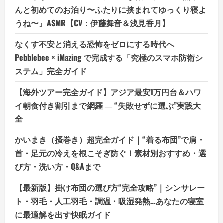
んと初めてのお泊り〜ふたりに挟まれてゆっくり寝よ
うね〜』ASMR【CV：伊藤舞音＆浅見香月】
なくす不安と消える恐怖をゼロにする時代へ
Pebblebee × iMazing で完成する「究極のスマホ防衛シ
ステム」完全ガイド
【海外ツアー完全ガイド】アジア最安1万円台＆ハワ
イ朝食付き割引まで網羅 ― “失敗せずに選ぶ”実践大
全
かいまき（掻巻き）超完全ガイド｜“着る布団”で肩・
首・足元の冷えを根こそぎ防ぐ！素材別おすすめ・選
び方・洗い方・Q&Aまで
【最新版】掛け布団の選び方“完全攻略”｜シンサレー
ト・羽毛・人工羽毛・調温・吸湿発熱…あなたの寝室
に最適解を出す快眠ガイド