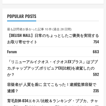
POPULAR POSTS
最も訪問者が多かった記事 10 件 (過去 28 日間)
【DELISH MALL】日常のちょっとしたご褒美を実現する
お取り寄せサイト
754
Forum
663
「リニューアルイクオス・イクオスEXプラス」はブブ
カ,チャップアップ,ポリピュアEX(比較)を凌駕したの
か？
592
容疑者が 人質を盾に 立てこもった！逮捕監禁容疑で
逮捕？
235
育毛剤M-034エキス/比較＆ランキング・ブブカ、チャ