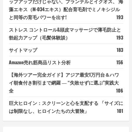
ップアップだけじゃない、プランテルとイクオス、 海
藻エキス（M-034エキス）配合育毛剤でミノキシジル
と同等の育毛パワーを出す!
193
ストレス コントロール&頭皮マッサージで薄毛防止と
勃起力アップ（毛髪体験談）
193
サイトマップ
183
Amazon売れ筋商品リスト分析
156
【海外ツアー完全ガイド】アジア最安1万円台＆ハワ
イ朝食付き割引まで網羅 ― “失敗せずに選ぶ”実践大
全
106
巨大ヒロイン：スクリーンと心を支配する 「サイズに
は制限なし、ヒロインたちの大冒険」
101