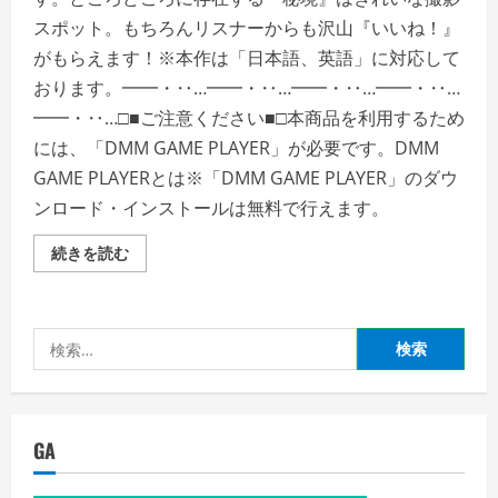
スポット。もちろんリスナーからも沢山『いいね！』
がもらえます！※本作は「日本語、英語」に対応して
おります。━━・‥…━━・‥…━━・‥…━━・‥…
━━・‥…□■ご注意ください■□本商品を利用するため
には、「DMM GAME PLAYER」が必要です。DMM
GAME PLAYERとは※「DMM GAME PLAYER」のダウ
ンロード・インストールは無料で行えます。
●LIVE
続きを読む
IN
DUNGEON
の
詳
細
検
を
ご
索:
覧
く
だ
さ
い
GA