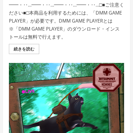
━━・‥…━━・‥…━━・‥…━━・‥…□■ご注意く
ださい■□本商品を利用するためには、「DMM GAME
PLAYER」が必要です。DMM GAME PLAYERとは
※「DMM GAME PLAYER」のダウンロード・インス
トールは無料で行えます。
PIANOFORTE
続きを読む
の
詳
細
を
ご
覧
く
だ
さ
い