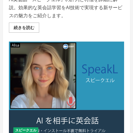
ア
説。効果的な英会話学習をAI技術で実現する新サービ
ッ
プ！
スの魅力をご紹介します。
の
詳
細
AI
続きを読む
を
英
ご
会
覧
話
く
『ス
だ
ピ
さ
ー
い
ク
エ
ル』
の
評
判
と
特
徴
の
詳
細
を
ご
覧
く
だ
さ
スピークエル
い