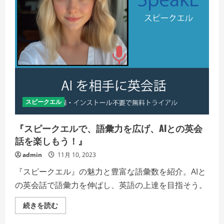
コ
ス
ト
効
率
的
な
ト
レ
ー
ニ
ン
グ
サ
スピークエル
ー
ビ
ス
の
『スピークエルで、語彙力を広げ、AIとの英会
詳
細
話を楽しもう！』
を
ご
admin
11月 10, 2023
覧
く
『スピークエル』の魅力と豊富な語彙数を紹介。AIと
だ
さ
の英会話で語彙力を伸ばし、英語の上達を目指そう。
い
『ス
続きを読む
ピ
ー