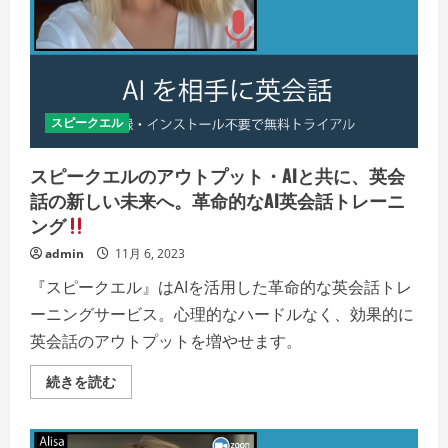
ウ
ト
プ
ッ
ト
を
最
大
化！』
スピークエル
の
詳
細
を
スピークエルのアウトプット・AIと共に、英会
ご
覧
話の新しい未来へ。革命的なAI英会話トレーニ
く
ング
だ
さ
い
admin
11月 6, 2023
『スピークエル』はAIを活用した革命的な英会話トレ
ーニングサービス。心理的なハードルなく、効果的に
英会話のアウトプットを増やせます。
ス
続きを読む
ピ
ー
ク
エ