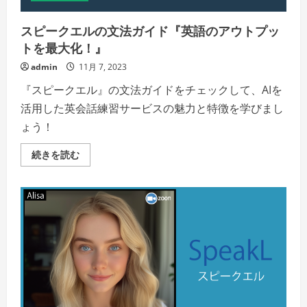
細
を
ご
スピークエルの文法ガイド『英語のアウトプッ
覧
く
トを最大化！』
だ
さ
admin
11月 7, 2023
い
『スピークエル』の文法ガイドをチェックして、AIを
活用した英会話練習サービスの魅力と特徴を学びまし
ょう！
ス
続きを読む
ピ
ー
ク
エ
ル
の
文
法
ガ
イ
ド
『英
語
の
ア