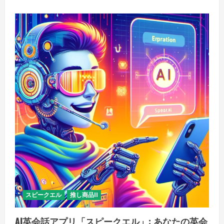
ー
ク
エ
ル
（SpeakL）
「自
然
な
AI
英
会
話
で、
明
る
い
未
来
へ
の
第
一
歩」
の
詳
細
を
ご
スピークエル
推し商品II
覧
く
だ
AI英会話アプリ「スピークエル」: あなたの英会
さ