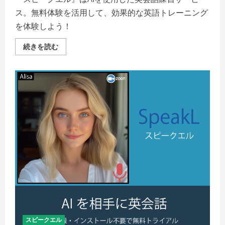
ス。無料体験を活用して、効果的な英語トレーニング
を体験しよう！
『ス
続きを読む
ピ
ー
ク
エ
ル』
の
無
料
体
験
で
AI
英
会
話
を
体
感
し
よ
う！
の
詳
細
スピークエル
を