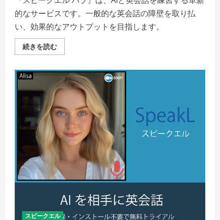
的なサービスです。一般的な英会話の障壁を取り払
い、効果的なアウトプットを目指します。
AI
続きを読む
と
英
会
話、
新
た
な
体
験
の
『ス
ピ
ー
ク
エ
ル
パ
ブ』
へ
よ
う
こ
そ！
の
スピークエル
詳