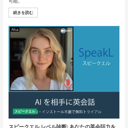
可能。
ス
続きを読む
ピ
ー
ク
エ
ル
の
レ
ッ
ス
ン
で、
あ
な
た
の
英
会
話
ス
キ
ル
を
次
の
スピークエル
レ
ベ
ル
へ
スピークエル レベル診断: あなたの英会話力を