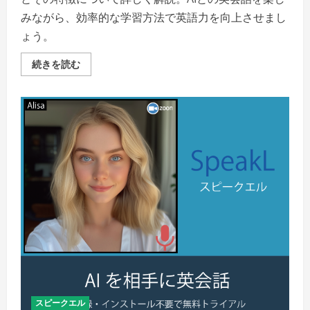
ー
ニ
みながら、効率的な学習方法で英語力を向上させまし
ン
グ
ょう。
の
詳
『ス
続きを読む
細
ピ
を
ー
ご
ク
覧
エ
く
ル』
だ
で、
さ
あ
い
な
た
も
英
語
力
を
飛
躍
的
に
上
達
さ
せ
よ
う！
スピークエル
の