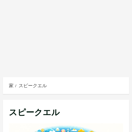
家
スピークエル
スピークエル