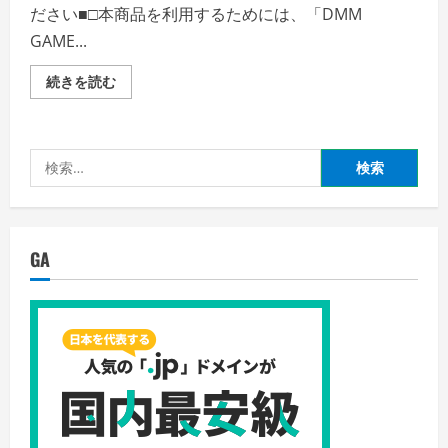
ださい■□本商品を利用するためには、「DMM
GAME...
＜
続きを読む
DLC
＞
R―TYPE
FINAL
2
検
―
オ
索:
マ
ー
ジ
ュ
ス
GA
テ
ー
ジ
Set
6
の
詳
細
を
ご
覧
く
だ
さ