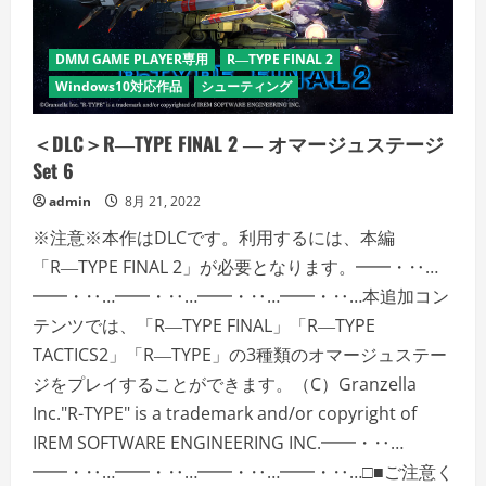
ス
テ
ー
ジ
DMM GAME PLAYER専用
R―TYPE FINAL 2
Set
5
Windows10対応作品
シューティング
の
詳
細
＜DLC＞R―TYPE FINAL 2 ― オマージュステージ
を
ご
Set 6
覧
く
admin
8月 21, 2022
だ
さ
い
※注意※本作はDLCです。利用するには、本編
「R―TYPE FINAL 2」が必要となります。━━・‥…
━━・‥…━━・‥…━━・‥…━━・‥…本追加コン
テンツでは、「R―TYPE FINAL」「R―TYPE
TACTICS2」「R―TYPE」の3種類のオマージュステー
ジをプレイすることができます。（C）Granzella
Inc."R-TYPE" is a trademark and/or copyright of
IREM SOFTWARE ENGINEERING INC.━━・‥…
━━・‥…━━・‥…━━・‥…━━・‥…□■ご注意く