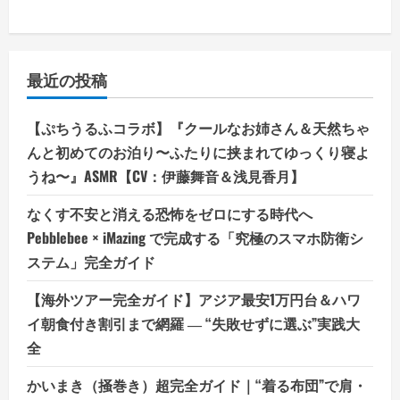
最近の投稿
【ぷちうるふコラボ】『クールなお姉さん＆天然ちゃ
んと初めてのお泊り〜ふたりに挟まれてゆっくり寝よ
うね〜』ASMR【CV：伊藤舞音＆浅見香月】
なくす不安と消える恐怖をゼロにする時代へ
Pebblebee × iMazing で完成する「究極のスマホ防衛シ
ステム」完全ガイド
【海外ツアー完全ガイド】アジア最安1万円台＆ハワ
イ朝食付き割引まで網羅 ― “失敗せずに選ぶ”実践大
全
かいまき（掻巻き）超完全ガイド｜“着る布団”で肩・