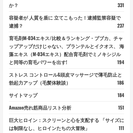
か？
331
容疑者が 人質を盾に 立てこもった！逮捕監禁容疑で
逮捕？
237
育毛剤M-034エキス/比較＆ランキング・ブブカ、チャ
ップアップだけじゃない、プランテルとイクオス、 海
藻エキス（M-034エキス）配合育毛剤でミノキシジル
と同等の育毛パワーを出す!
194
ストレス コントロール&頭皮マッサージで薄毛防止と
勃起力アップ（毛髪体験談）
186
サイトマップ
184
Amazon売れ筋商品リスト分析
151
巨大ヒロイン：スクリーンと心を支配する 「サイズに
は制限なし、ヒロインたちの大冒険」
111