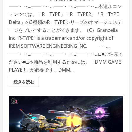
━━・‥…━━・‥…━━・‥…━━・‥…本追加コン
テンツでは、「R―TYPE」「R―TYPE2」「R―TYPE
Delta」の3種類のR―TYPEシリーズのオマージュステ
ージをプレイすることができます。（C）Granzella
Inc."R-TYPE" is a trademark and/or copyright of
IREM SOFTWARE ENGINEERING INC.━━・‥…
━━・‥…━━・‥…━━・‥…━━・‥…□■ご注意く
ださい■□本商品を利用するためには、「DMM GAME
PLAYER」が必要です。DMM...
＜
続きを読む
DLC
＞
R―TYPE
FINAL
2
―
オ
マ
ー
ジ
ュ
ス