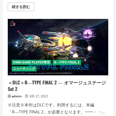
R―TYPE
続きを読む
FINAL
2
の
詳
細
を
ご
覧
く
だ
さ
い
DMM GAME PLAYER専用
R―TYPE FINAL 2
シューティング
＜DLC＞R―TYPE FINAL 2 ― オマージュステージ
Set 2
admin
8月 27, 2022
※注意※本作はDLCです。利用するには、本編
「R―TYPE FINAL 2」が必要となります。━━・‥…