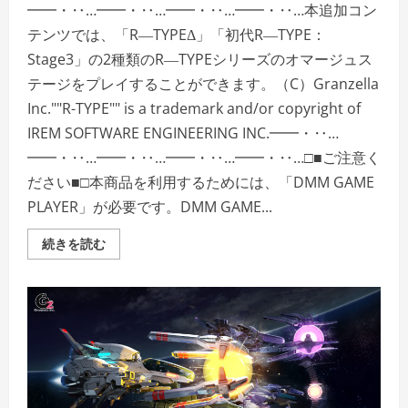
━━・‥…━━・‥…━━・‥…━━・‥…本追加コン
テンツでは、「R―TYPEΔ」「初代R―TYPE：
Stage3」の2種類のR―TYPEシリーズのオマージュス
テージをプレイすることができます。（C）Granzella
Inc.""R-TYPE"" is a trademark and/or copyright of
IREM SOFTWARE ENGINEERING INC.━━・‥…
━━・‥…━━・‥…━━・‥…━━・‥…□■ご注意く
ださい■□本商品を利用するためには、「DMM GAME
PLAYER」が必要です。DMM GAME...
＜
続きを読む
DLC
＞
R―TYPE
FINAL
2
―
オ
マ
ー
ジ
ュ
ス