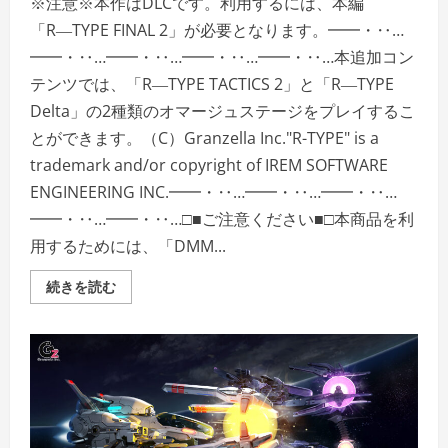
い
※注意※本作はDLCです。利用するには、本編
「R―TYPE FINAL 2」が必要となります。━━・‥…
━━・‥…━━・‥…━━・‥…━━・‥…本追加コン
テンツでは、「R―TYPE TACTICS 2」と「R―TYPE
Delta」の2種類のオマージュステージをプレイするこ
とができます。（C）Granzella Inc."R-TYPE" is a
trademark and/or copyright of IREM SOFTWARE
ENGINEERING INC.━━・‥…━━・‥…━━・‥…
━━・‥…━━・‥…□■ご注意ください■□本商品を利
用するためには、「DMM...
＜
続きを読む
DLC
＞
R―TYPE
FINAL
2
―
オ
マ
ー
ジ
ュ