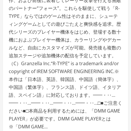
作、および前後に装着してレーザー攻撃を行える無敵
のパートナー“フォース”。これらを駆使して戦う「R-
TYPE」ならではのゲーム性はそのままに、シューテ
ィングゲームとしての遊びごたえと爽快感を追求。歴
代シリーズのプレイヤー機体をはじめ、登場する数十
機におよぶプレイヤー機体は、カラーリングやデカー
ルなど、自由にカスタマイズが可能。発売後も複数の
追加ステージや追加機体の配信を予定しています。
（C）Granzella Inc.“R-TYPE” is a trademark and/or
copyright of IREM SOFTWARE ENGINEERING INC.※
本作は「日本語、英語、韓国語、中国語（簡体字）、
中国語（繁体字）、フランス語、ドイツ語、イタリア
語、スペイン語」に対応しております。━━・‥…
━━・‥…━━・‥…━━・‥…━━・‥…□■ご注意く
ださい■□本商品を利用するためには、「DMM GAME
PLAYER」が必要です。DMM GAME PLAYERとは
※「DMM GAME...