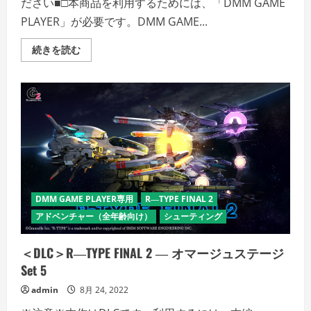
ださい■□本商品を利用するためには、「DMM GAME
PLAYER」が必要です。DMM GAME...
＜
続きを読む
DLC
＞
R―TYPE
FINAL
2
―
オ
マ
ー
ジ
ュ
ス
テ
ー
ジ
DMM GAME PLAYER専用
R―TYPE FINAL 2
Set
4
アドベンチャー（全年齢向け）
シューティング
の
詳
細
＜DLC＞R―TYPE FINAL 2 ― オマージュステージ
を
ご
Set 5
覧
く
admin
8月 24, 2022
だ
さ