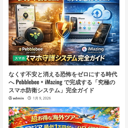
スマホ
なくす不安と消える恐怖をゼロにする時代
へ Pebblebee × iMazing で完成する「究極の
スマホ防衛システム」完全ガイド
admin
1月 9, 2026