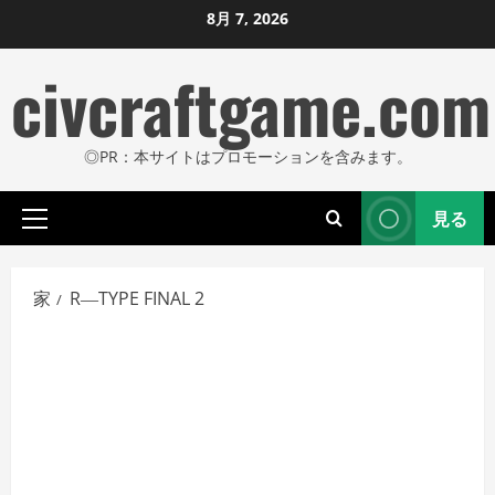
コ
8月 7, 2026
ン
civcraftgame.com
テ
ン
ツ
◎PR：本サイトはプロモーションを含みます。
に
ス
見る
キ
プ
ッ
ラ
プ
イ
家
R―TYPE FINAL 2
し
マ
リ
ま
メ
す
ニ
ュ
ー