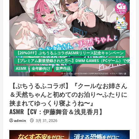
【20%OFF】ぷちうるふコラボASMRリリース記念キャンペーン
【プレミアム新規登録された方へ】DMM GAMES（PCゲーム）で使える
ASMR
全年齢向け
音声作品
【ぷちうるふコラボ】『クールなお姉さん
＆天然ちゃんと初めてのお泊り〜ふたりに
挟まれてゆっくり寝ようね〜』
ASMR【CV：伊藤舞音＆浅見香月】
admin
3月 31, 2026