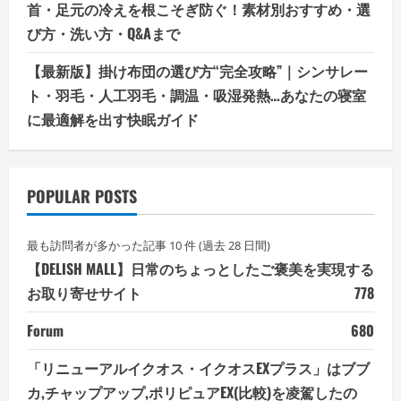
首・足元の冷えを根こそぎ防ぐ！素材別おすすめ・選
び方・洗い方・Q&Aまで
【最新版】掛け布団の選び方“完全攻略”｜シンサレー
ト・羽毛・人工羽毛・調温・吸湿発熱…あなたの寝室
に最適解を出す快眠ガイド
POPULAR POSTS
最も訪問者が多かった記事 10 件 (過去 28 日間)
【DELISH MALL】日常のちょっとしたご褒美を実現する
お取り寄せサイト
778
Forum
680
「リニューアルイクオス・イクオスEXプラス」はブブ
カ,チャップアップ,ポリピュアEX(比較)を凌駕したの