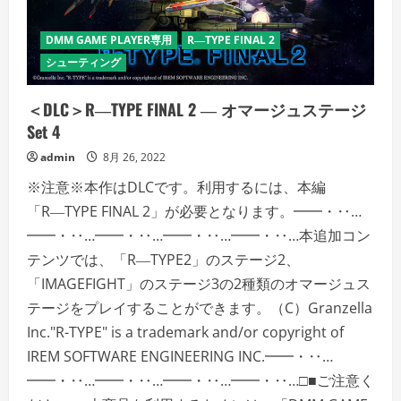
テ
ー
ジ
DMM GAME PLAYER専用
R―TYPE FINAL 2
Set
3
シューティング
の
詳
細
＜DLC＞R―TYPE FINAL 2 ― オマージュステージ
を
ご
Set 4
覧
く
admin
8月 26, 2022
だ
さ
い
※注意※本作はDLCです。利用するには、本編
「R―TYPE FINAL 2」が必要となります。━━・‥…
━━・‥…━━・‥…━━・‥…━━・‥…本追加コン
テンツでは、「R―TYPE2」のステージ2、
「IMAGEFIGHT」のステージ3の2種類のオマージュス
テージをプレイすることができます。（C）Granzella
Inc."R-TYPE" is a trademark and/or copyright of
IREM SOFTWARE ENGINEERING INC.━━・‥…
━━・‥…━━・‥…━━・‥…━━・‥…□■ご注意く