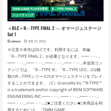
テ
ー
ジ
DMM GAME PLAYER専用
R―TYPE FINAL 2
Set
2
シューティング
の
詳
細
＜DLC＞R―TYPE FINAL 2 ― オマージュステージ
を
ご
Set 1
覧
く
admin
8月 27, 2022
だ
さ
い
※注意※本作はDLCです。利用するには、本編
「R―TYPE FINAL 2」が必要となります。━━・‥…
━━・‥…━━・‥…━━・‥…━━・‥…本追加コン
テンツでは、「R―TYPE III」「R―TYPE LEO」の2種
類のR―TYPEシリーズのオマージュステージをプレイ
することができます。（C）Granzella Inc.""R-TYPE""
is a trademark and/or copyright of IREM SOFTWARE
ENGINEERING INC.━━・‥…━━・‥…━━・‥…
━━・‥…━━・‥…□■ご注意ください■□本商品を利
用するためには、「DMM GAME...