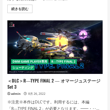
＜
続きを読む
DLC
＞
R―TYPE
FINAL
2
―
オ
マ
ー
ジ
ュ
ス
テ
ー
ジ
DMM GAME PLAYER専用
R―TYPE FINAL 2
Set
1
シューティング
の
詳
細
＜DLC＞R―TYPE FINAL 2 ― オマージュステージ
を
ご
Set 3
覧
く
admin
8月 26, 2022
だ
さ
い
※注意※本作はDLCです。利用するには、本編
「R―TYPE FINAL 2」が必要となります。━━・‥…