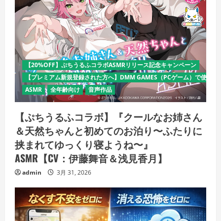
【20%OFF】ぷちうるふコラボASMRリリース記念キャンペーン
【プレミアム新規登録された方へ】DMM GAMES（PCゲーム）で使える
ASMR
全年齢向け
音声作品
【ぷちうるふコラボ】『クールなお姉さん
＆天然ちゃんと初めてのお泊り〜ふたりに
挟まれてゆっくり寝ようね〜』
ASMR【CV：伊藤舞音＆浅見香月】
admin
3月 31, 2026