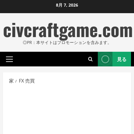
コ
8月 7, 2026
ン
civcraftgame.com
テ
ン
ツ
◎PR：本サイトはプロモーションを含みます。
に
ス
見る
キ
プ
ッ
ラ
プ
イ
家
FX 売買
し
マ
リ
ま
メ
す
ニ
ュ
ー