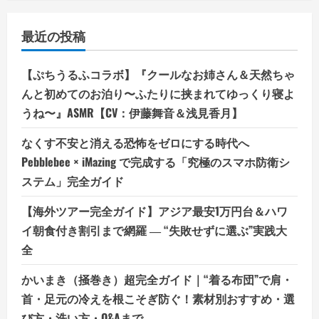
最近の投稿
【ぷちうるふコラボ】『クールなお姉さん＆天然ちゃ
んと初めてのお泊り〜ふたりに挟まれてゆっくり寝よ
うね〜』ASMR【CV：伊藤舞音＆浅見香月】
なくす不安と消える恐怖をゼロにする時代へ
Pebblebee × iMazing で完成する「究極のスマホ防衛シ
ステム」完全ガイド
【海外ツアー完全ガイド】アジア最安1万円台＆ハワ
イ朝食付き割引まで網羅 ― “失敗せずに選ぶ”実践大
全
かいまき（掻巻き）超完全ガイド｜“着る布団”で肩・
首・足元の冷えを根こそぎ防ぐ！素材別おすすめ・選
び方・洗い方・Q&Aまで