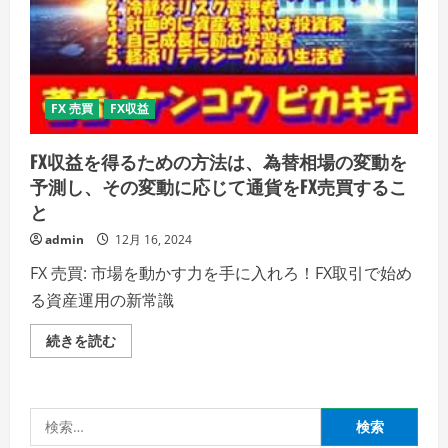
FX 売買
FX収益
FX収益を得るための方法は、為替相場の変動を
予測し、その変動に応じて通貨をFX売買するこ
と
admin
12月 16, 2024
FX 売買: 市場を動かす力を手に入れろ！FX取引で始め
る資産運用の新常識
FX
続きを読む
収
益
を
得
る
検
た
め
索: