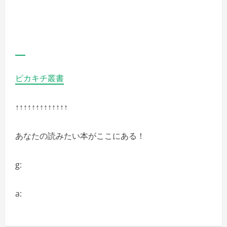
と
の
詳
細
を
ご
覧
く
だ
さ
い
ピカキチ叢書
↑↑↑↑↑↑↑↑↑↑↑↑↑
あなたの読みたい本がここにある！
g:
a: