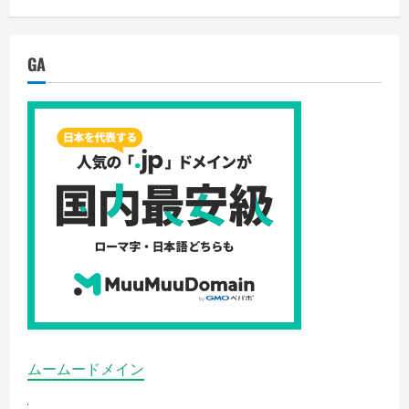
の
方
法
は、
為
GA
替
相
場
の
変
動
を
予
測
し、
そ
の
変
動
に
応
じ
て
通
貨
を
FX
売
買
ムームードメイン
す
る
こ