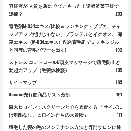
容疑者が 人質を盾に 立てこもった！逮捕監禁容疑で
逮捕？
233
育毛剤M-034エキス/比較＆ランキング・ブブカ、チャ
ップアップだけじゃない、プランテルとイクオス、 海
藻エキス（M-034エキス）配合育毛剤でミノキシジル
と同等の育毛パワーを出す!
192
ストレス コントロール&頭皮マッサージで薄毛防止と
勃起力アップ（毛髪体験談）
185
サイトマップ
183
Amazon売れ筋商品リスト分析
151
巨大ヒロイン：スクリーンと心を支配する 「サイズに
は制限なし、ヒロインたちの大冒険」
111
増毛した髪の毛のメンテナンス方法と専門サロンに通