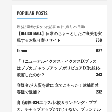
POPULAR POSTS
最も訪問者が多かった記事 10 件 (過去 28 日間)
【DELISH MALL】日常のちょっとしたご褒美を実
現するお取り寄せサイト
760
Forum
687
「リニューアルイクオス・イクオスEXプラス」
はブブカ,チャップアップ,ポリピュアEX(比較)を
凌駕したのか？
343
容疑者が 人質を盾に 立てこもった！逮捕監禁
容疑で逮捕？
232
育毛剤M-034エキス/比較＆ランキング・ブブ
カ、チャップアップだけじゃない、プランテル