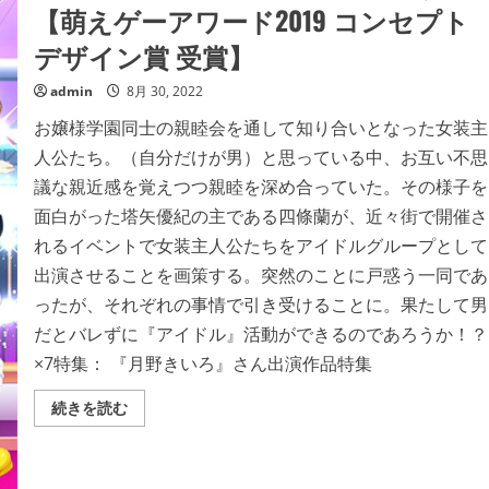
【萌えゲーアワード2019 コンセプト
デザイン賞 受賞】
admin
8月 30, 2022
お嬢様学園同士の親睦会を通して知り合いとなった女装主
人公たち。（自分だけが男）と思っている中、お互い不思
議な親近感を覚えつつ親睦を深め合っていた。その様子を
面白がった塔矢優紀の主である四條蘭が、近々街で開催さ
れるイベントで女装主人公たちをアイドルグループとして
出演させることを画策する。突然のことに戸惑う一同であ
ったが、それぞれの事情で引き受けることに。果たして男
だとバレずに『アイドル』活動ができるのであろうか！？
×7特集： 『月野きいろ』さん出演作品特集
シ
続きを読む
ャ
イ
ニ
ー
シ