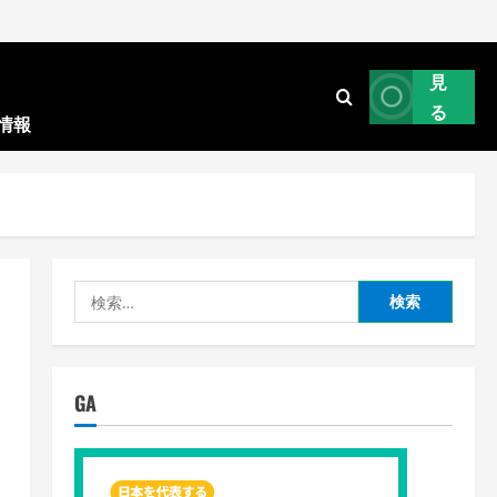
見
る
情報
検
索:
GA