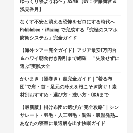
ゆっくり寝ようね〜』ASMR【CV：伊藤舞音＆
浅見香月】
なくす不安と消える恐怖をゼロにする時代へ
Pebblebee × iMazing で完成する「究極のスマホ
防衛システム」完全ガイド
【海外ツアー完全ガイド】アジア最安1万円台
＆ハワイ朝食付き割引まで網羅 ― “失敗せずに
選ぶ”実践大全
かいまき（掻巻き）超完全ガイド｜“着る布
団”で肩・首・足元の冷えを根こそぎ防ぐ！素
材別おすすめ・選び方・洗い方・Q&Aまで
【最新版】掛け布団の選び方“完全攻略”｜シン
サレート・羽毛・人工羽毛・調温・吸湿発熱…
あなたの寝室に最適解を出す快眠ガイド