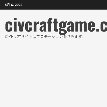
コ
8月 6, 2026
ン
civcraftgame.
テ
ン
ツ
に
◎PR：本サイトはプロモーションを含みます。
ス
キ
ッ
プ
し
ま
す