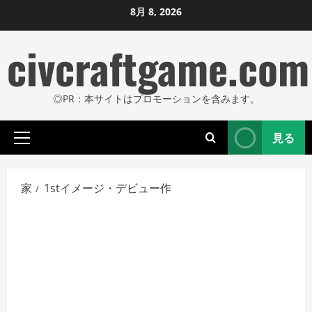
コ
8月 8, 2026
ン
civcraftgame.com
テ
ン
ツ
◎PR：本サイトはプロモーションを含みます。
に
ス
見る
キ
プ
ッ
ラ
プ
イ
家
1stイメージ・デビュー作
し
マ
リ
ま
メ
す
ニ
ュ
ー