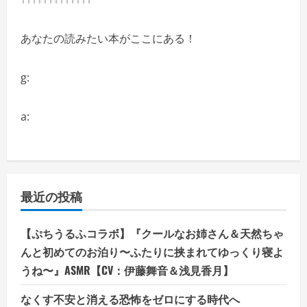
あなたの読みたい本がここにある！
g:
a:
最近の投稿
【ぷちうるふコラボ】『クールなお姉さん＆天然ちゃ
んと初めてのお泊り〜ふたりに挟まれてゆっくり寝よ
うね〜』ASMR【CV：伊藤舞音＆浅見香月】
なくす不安と消える恐怖をゼロにする時代へ