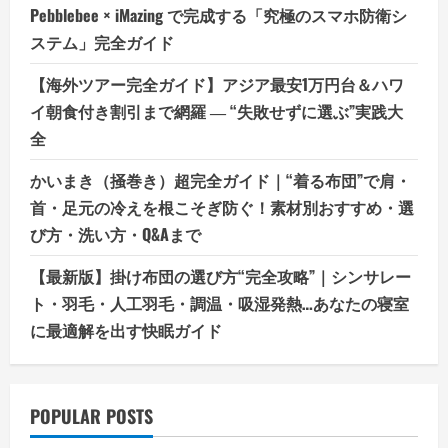
Pebblebee × iMazing で完成する「究極のスマホ防衛シ
ステム」完全ガイド
【海外ツアー完全ガイド】アジア最安1万円台＆ハワ
イ朝食付き割引まで網羅 ― “失敗せずに選ぶ”実践大
全
かいまき（掻巻き）超完全ガイド｜“着る布団”で肩・
首・足元の冷えを根こそぎ防ぐ！素材別おすすめ・選
び方・洗い方・Q&Aまで
【最新版】掛け布団の選び方“完全攻略”｜シンサレー
ト・羽毛・人工羽毛・調温・吸湿発熱…あなたの寝室
に最適解を出す快眠ガイド
POPULAR POSTS