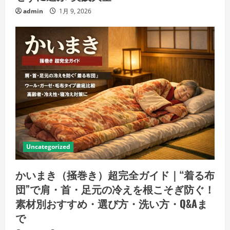
admin
1月 9, 2026
Uncategorized
かいまき（掻巻き）超完全ガイド｜“着る布
団”で肩・首・足元の冷えを根こそぎ防ぐ！
素材別おすすめ・選び方・洗い方・Q&Aま
で