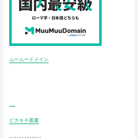
金
へ
の
お
す
す
め
ア
プ
ロ
ー
チ
の
詳
ムームードメイン
細
を
ご
覧
く
だ
さ
い
ピカキチ叢書
↑↑↑↑↑↑↑↑↑↑↑↑↑