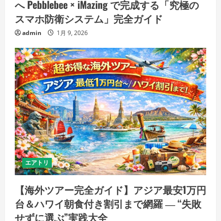
へ Pebblebee × iMazing で完成する「究極の
スマホ防衛システム」完全ガイド
admin
1月 9, 2026
エアトリ
【海外ツアー完全ガイド】アジア最安1万円
台＆ハワイ朝食付き割引まで網羅 ― “失敗
せずに選ぶ”実践大全