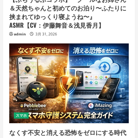
＆天然ちゃんと初めてのお泊り〜ふたりに
挟まれてゆっくり寝ようね〜』
ASMR【CV：伊藤舞音＆浅見香月】
admin
3月 31, 2026
スマホ
なくす不安と消える恐怖をゼロにする時代