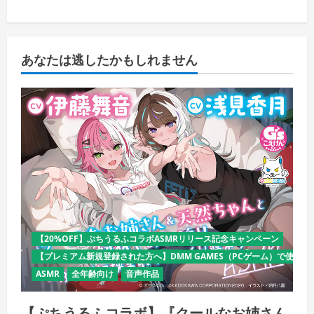
あなたは逃したかもしれません
【20%OFF】ぷちうるふコラボASMRリリース記念キャンペーン
【プレミアム新規登録された方へ】DMM GAMES（PCゲーム）で使える
ASMR
全年齢向け
音声作品
【ぷちうるふコラボ】『クールなお姉さん