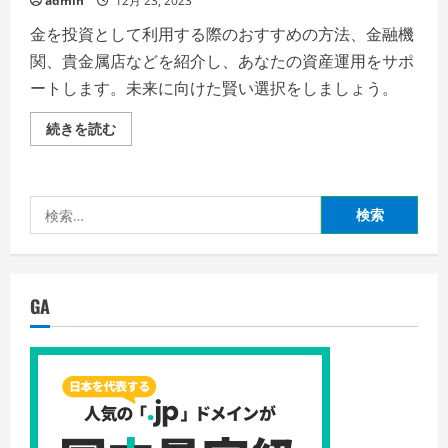
admin
12月 23, 2023
金を投資として利用する際のおすすめの方法、金融機
関、貴金属店などを紹介し、あなたの資産運用をサポ
ートします。未来に向けた賢い選択をしましょう。
明
続きを読む
る
い
未
来
の
検
た
め
索:
の
ゴ
ー
ル
デ
GA
ン
ガ
イ
ド：
投
資
と
し
て
の