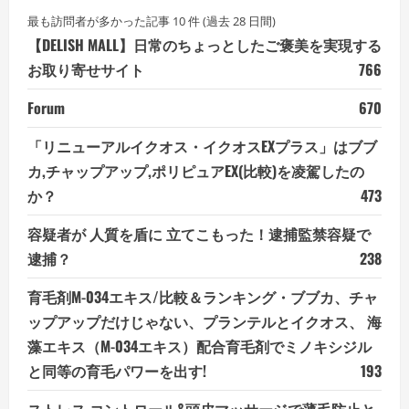
最も訪問者が多かった記事 10 件 (過去 28 日間)
【DELISH MALL】日常のちょっとしたご褒美を実現する
お取り寄せサイト
766
Forum
670
「リニューアルイクオス・イクオスEXプラス」はブブ
カ,チャップアップ,ポリピュアEX(比較)を凌駕したの
か？
473
容疑者が 人質を盾に 立てこもった！逮捕監禁容疑で
逮捕？
238
育毛剤M-034エキス/比較＆ランキング・ブブカ、チャ
ップアップだけじゃない、プランテルとイクオス、 海
藻エキス（M-034エキス）配合育毛剤でミノキシジル
と同等の育毛パワーを出す!
193