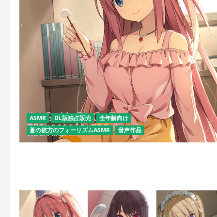
ASMR
DL版独占販売
全年齢向け
蒼の彼方のフォーリズムASMR
音声作品