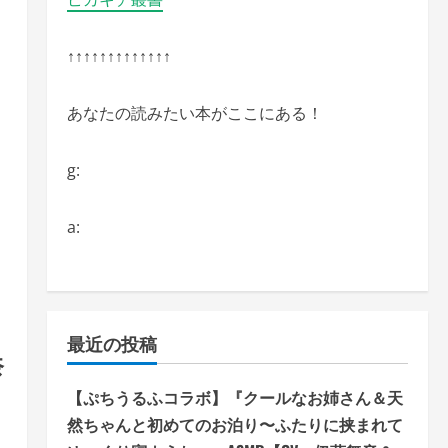
↑↑↑↑↑↑↑↑↑↑↑↑↑
マ
あなたの読みたい本がここにある！
g:
a:
最近の投稿
奈
り
【ぷちうるふコラボ】『クールなお姉さん＆天
然ちゃんと初めてのお泊り〜ふたりに挟まれて