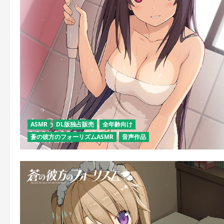
ASMR
DL版独占販売
全年齢向け
蒼の彼方のフォーリズムASMR
音声作品