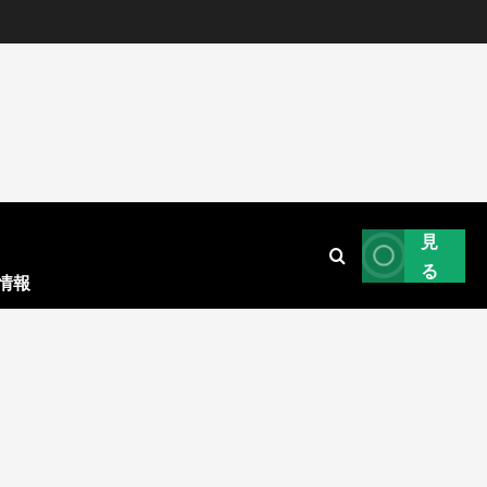
見
る
情報