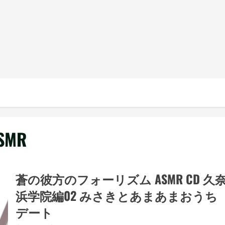
MR
蒼の彼方のフォーリズム ASMR CD 久
浜学院編02 みさきとあまあまおうち
デート