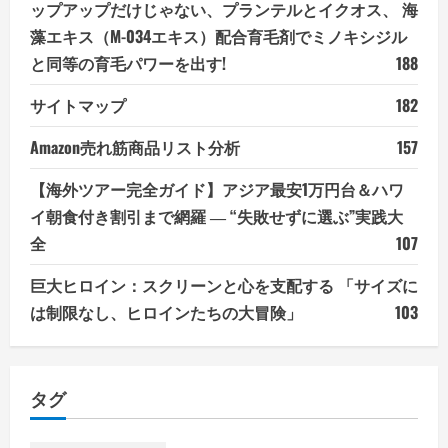
ップアップだけじゃない、プランテルとイクオス、 海
藻エキス（M-034エキス）配合育毛剤でミノキシジル
と同等の育毛パワーを出す!
188
サイトマップ
182
Amazon売れ筋商品リスト分析
157
【海外ツアー完全ガイド】アジア最安1万円台＆ハワ
イ朝食付き割引まで網羅 ― “失敗せずに選ぶ”実践大
全
107
巨大ヒロイン：スクリーンと心を支配する 「サイズに
は制限なし、ヒロインたちの大冒険」
103
タグ