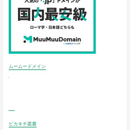
を
二
毛
ご
段
プ
覧
階
ラ
く
グ
ン、
だ
レ
こ
さ
イ
れ
い
ド
が
2
で
育
き
毛
な
剤
き
の
ゃ
詳
ス
細
キ
を
ン
ご
ヘ
ムームードメイン
覧
ッ
く
ド・
だ
第
さ
一
い
段
階・
廉
価
版
育
毛
剤
＋
α
ピカキチ叢書
の
詳