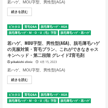
若ハゲ、MOU字型、男性型(AGA)
育
ミ
毛
ル
プ
ト
若
続きを読む
ラ
ン
ハ
ン、
ノ
ゲ、
こ
ー
MOU
れ
ウ
字
が
ピカタロ
育毛Q&A
ッ
脱毛薄毛ハゲ・AGA
型、
で
ド
男
き
脱毛薄毛ハゲ・M・O・U（毛）字型
脱毛薄毛ハゲ・若ハゲ
分
性
な
類
型
き
最
(AGA)、
若ハゲ、MOU字型、男性型(AGA)、脱毛薄毛ハゲ
ゃ
終
脱
ス
レ
の克服対策・育毛プラン、これができなきゃス
毛
キ
ベ
薄
ン
ル
キンヘッド・第二段階 グレイド2育毛剤
毛
ヘ
の
ハ
ッ
詳
pikakichi clinic
ゲ
4月 15, 2023
ド・
細
の
第
を
克
若ハゲ、MOU字型、男性型(AGA)
四
ご
服
段
覧
対
階
く
策・
若
続きを読む
育
だ
育
ハ
毛
さ
毛
ゲ、
ク
い
プ
MOU
リ
ラ
字
ニ
ピカタロ
育毛Q&A
脱毛薄毛ハゲ・AGA
ン、
型、
ッ
こ
男
ク
脱毛薄毛ハゲ・M・O・U（毛）字型
脱毛薄毛ハゲ・若ハゲ
れ
性
の
が
型
安