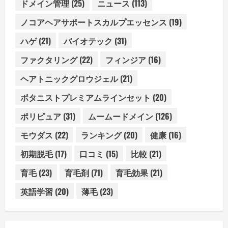
ドメイン管理
(25)
ニュース
(113)
ノコアヘアサポートスカルプエッセンス
(19)
ハゲ
(21)
バイオテック
(31)
ファクタリング
(22)
フィンジア
(16)
ヘアトニックグロウジェル
(21)
ボタニストプレミアムラインセット
(20)
ポリピュア
(31)
ムームードメイン
(126)
モウダス
(22)
ランキング
(20)
健康
(16)
初期脱毛
(17)
口コミ
(15)
比較
(21)
育毛
(23)
育毛剤
(71)
育毛効果
(21)
英語学習
(20)
薄毛
(23)