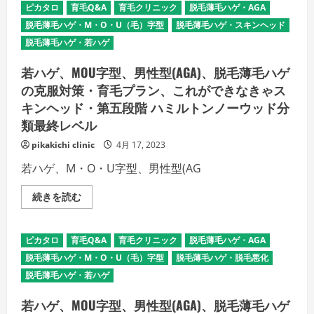
性
レ
ピカタロ
育毛Q&A
育毛クリニック
脱毛薄毛ハゲ・AGA
型
デ
脱
脱毛薄毛ハゲ・M・O・U（毛）字型
脱毛薄毛ハゲ・スキンヘッド
ィ
毛
の
症）
脱毛薄毛ハゲ・若ハゲ
詳
遺
細
伝
を
若ハゲ、MOU字型、男性型(AGA)、脱毛薄毛ハゲ
子
ご
検
覧
の克服対策・育毛プラン、これができなきゃス
査
く
キ
キンヘッド・第五段階 ハミルトンノーウッド分
だ
ッ
さ
ト】
類最終レベル
い
Ａ
Ｇ
pikakichi clinic
4月 17, 2023
Ａ
ド
若ハゲ、M・O・U字型、男性型(AG
ッ
ク
の
若
続きを読む
詳
ハ
細
ゲ、
を
MOU
ご
字
覧
ピカタロ
育毛Q&A
育毛クリニック
脱毛薄毛ハゲ・AGA
型、
く
男
だ
脱毛薄毛ハゲ・M・O・U（毛）字型
脱毛薄毛ハゲ・脱毛悪化
性
さ
型
脱毛薄毛ハゲ・若ハゲ
い
(AGA)、
脱
若ハゲ、MOU字型、男性型(AGA)、脱毛薄毛ハゲ
毛
薄