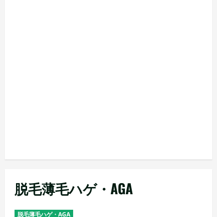
脱毛薄毛ハゲ・AGA
脱毛薄毛ハゲ・AGA