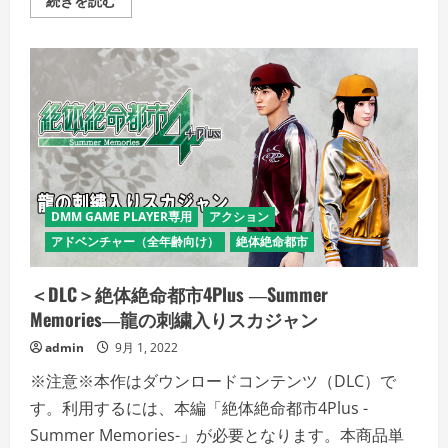
続きを読む
DLC
＞
絶
体
絶
命
都
市
4Plus
―Summer
Memories―
無
料
コ
ス
DMM GAME PLAYER専用
アクション
チ
ュ
アドベンチャー（全年齢向け）
絶体絶命都市
ー
ム
セ
＜DLC＞絶体絶命都市4Plus ―Summer
ッ
ト
Memories―龍の刺繍入りスカジャン
の
詳
admin
9月 1, 2022
細
を
ご
※注意※本作はダウンロードコンテンツ（DLC）で
覧
く
す。利用するには、本編「絶体絶命都市4Plus -
だ
Summer Memories-」が必要となります。本商品単
さ
い