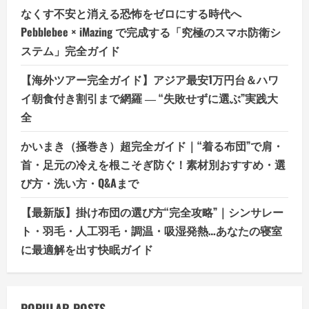
なくす不安と消える恐怖をゼロにする時代へ
Pebblebee × iMazing で完成する「究極のスマホ防衛シ
ステム」完全ガイド
【海外ツアー完全ガイド】アジア最安1万円台＆ハワ
イ朝食付き割引まで網羅 ― “失敗せずに選ぶ”実践大
全
かいまき（掻巻き）超完全ガイド｜“着る布団”で肩・
首・足元の冷えを根こそぎ防ぐ！素材別おすすめ・選
び方・洗い方・Q&Aまで
【最新版】掛け布団の選び方“完全攻略”｜シンサレー
ト・羽毛・人工羽毛・調温・吸湿発熱…あなたの寝室
に最適解を出す快眠ガイド
POPULAR POSTS