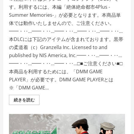
す。利用するには、本編「絶体絶命都市4Plus -
Summer Memories-」が必要となります。本商品単
体では動作いたしませんので、ご注意ください。
━━・‥…━━・‥…━━・‥…━━・‥…━━・‥…
本DLCには下記のアイテムが含まれております。黒帯
の柔道着（c）Granzella Inc. Licensed to and
published by NIS America, Inc.━━・‥…━━・‥…
━━・‥…━━・‥…━━・‥…□■ご注意ください■□
本商品を利用するためには、「DMM GAME
PLAYER」が必要です。DMM GAME PLAYERとは
※「DMM GAME...
＜
続きを読む
DLC
＞
絶
体
絶
命
都
市