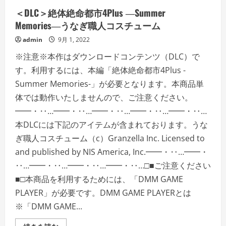
ッ
＜DLC＞絶体絶命都市4Plus ―Summer
ト
と
Memories―うなぎ職人コスチューム
ハ
ン
admin
9月 1, 2022
チ
ン
グ
※注意※本作はダウンロードコンテンツ（DLC）で
帽
の
す。利用するには、本編「絶体絶命都市4Plus -
詳
Summer Memories-」が必要となります。本商品単
細
を
体では動作いたしませんので、ご注意ください。
ご
覧
━━・‥…━━・‥…━━・‥…━━・‥…━━・‥…
く
だ
本DLCには下記のアイテムが含まれております。うな
さ
い
ぎ職人コスチューム（c）Granzella Inc. Licensed to
and published by NIS America, Inc.━━・‥…━━・
‥…━━・‥…━━・‥…━━・‥…□■ご注意ください
■□本商品を利用するためには、「DMM GAME
PLAYER」が必要です。DMM GAME PLAYERとは
※「DMM GAME...