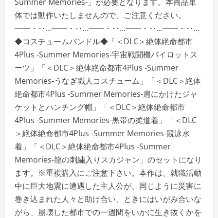
Summer Memories-」が必要となります。本商品単
さ
い
体では動作いたしませんので、ご注意ください。
━━・‥…━━・‥…━━・‥…━━・‥…━━・‥…
◆コスチュームバンドル◆「＜DLC＞絶体絶命都市
4Plus -Summer Memories-宇宙戦闘機パイロットス
ーツ」「＜DLC＞絶体絶命都市4Plus -Summer
Memories-うなぎ職人コスチューム」「＜DLC＞絶体
絶命都市4Plus -Summer Memories-肩にかけたジャ
ケットとハンチング帽」「＜DLC＞絶体絶命都市
4Plus -Summer Memories-黒帯の柔道着」「＜DLC
＞絶体絶命都市4Plus -Summer Memories-競泳水
着」「＜DLC＞絶体絶命都市4Plus -Summer
Memories-龍の刺繍入りスカジャン」のセットになり
ます。※重複購入にご注意下さい。本作は、就職活動
中に巨大地震に遭遇した主人公が、同じように災害に
巻き込まれた人々と助け合い、ときにはいがみ合いな
がら、崩壊した都市での一週間をいかに生き抜くかを