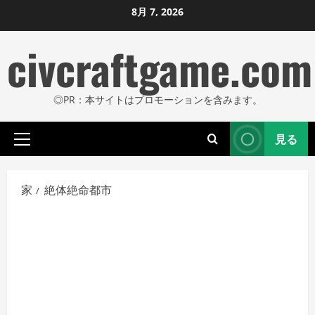
コ
8月 7, 2026
ン
civcraftgame.com
テ
ン
ツ
◎PR：本サイトはプロモーションを含みます。
に
ス
見る
キ
プ
ッ
ラ
プ
イ
家
絶体絶命都市
し
マ
リ
ま
メ
す
ニ
ュ
ー