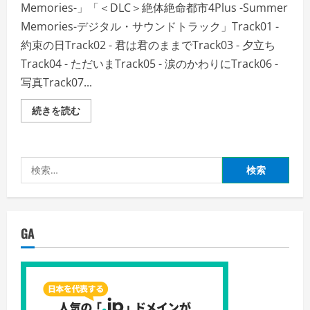
Memories-」「＜DLC＞絶体絶命都市4Plus -Summer
Memories-デジタル・サウンドトラック」Track01 -
約束の日Track02 - 君は君のままでTrack03 - 夕立ち
Track04 - ただいまTrack05 - 涙のかわりにTrack06 -
写真Track07...
絶
続きを読む
体
絶
命
都
市
検
4Plus
―Summer
索:
Memories―
デ
ジ
タ
ル
GA
限
定
版
の
詳
細
を
ご