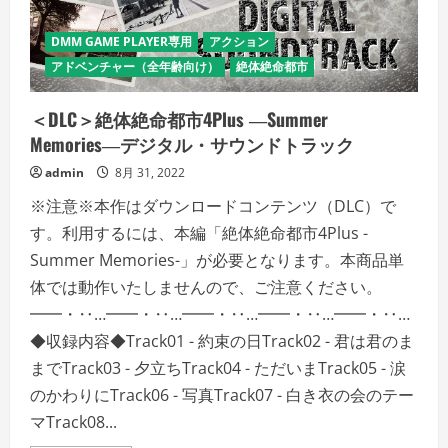
宙
戦
闘
DMM GAME PLAYER専用
アクション
機
パ
アドベンチャー（全年齢向け）
絶体絶命都市
イ
ロ
ッ
ト
＜DLC＞絶体絶命都市4Plus ―Summer
ス
Memories―デジタル・サウンドトラック
ー
ツ
の
admin
8月 31, 2022
詳
細
※注意※本作はダウンロードコンテンツ（DLC）で
を
ご
す。利用するには、本編「絶体絶命都市4Plus -
覧
く
Summer Memories-」が必要となります。本商品単
だ
さ
体では動作いたしませんので、ご注意ください。
い
━━・‥…━━・‥…━━・‥…━━・‥…━━・‥…
◆収録内容◆Track01 - 約束の日Track02 - 君は君のま
までTrack03 - 夕立ちTrack04 - ただいまTrack05 - 涙
のかわりにTrack06 - 写真Track07 - 白き衣の会のテー
マTrack08...