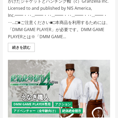
かけたジャケットとハンチング帽（c）Granzella Inc.
Licensed to and published by NIS America,
Inc.━━・‥…━━・‥…━━・‥…━━・‥…━━・
‥…□■ご注意ください■□本商品を利用するためには、
「DMM GAME PLAYER」が必要です。DMM GAME
PLAYERとは※「DMM GAME...
＜
続きを読む
DLC
＞
絶
体
絶
命
都
市
4Plus
―Summer
Memories―
肩
に
か
け
DMM GAME PLAYER専用
アクション
た
ジ
アドベンチャー（全年齢向け）
絶体絶命都市
ャ
ケ