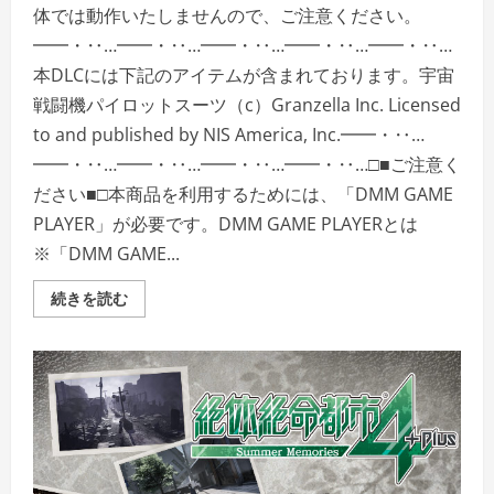
い
体では動作いたしませんので、ご注意ください。
━━・‥…━━・‥…━━・‥…━━・‥…━━・‥…
本DLCには下記のアイテムが含まれております。宇宙
戦闘機パイロットスーツ（c）Granzella Inc. Licensed
to and published by NIS America, Inc.━━・‥…
━━・‥…━━・‥…━━・‥…━━・‥…□■ご注意く
ださい■□本商品を利用するためには、「DMM GAME
PLAYER」が必要です。DMM GAME PLAYERとは
※「DMM GAME...
＜
続きを読む
DLC
＞
絶
体
絶
命
都
市
4Plus
―Summer
Memories―
宇