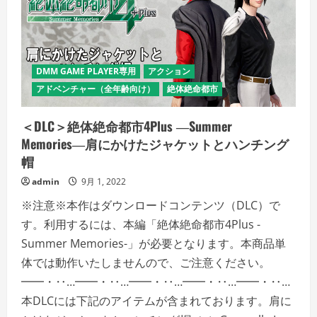
4Plus
―Summer
Memories―
黒
帯
の
柔
DMM GAME PLAYER専用
アクション
道
着
アドベンチャー（全年齢向け）
絶体絶命都市
の
詳
細
＜DLC＞絶体絶命都市4Plus ―Summer
を
ご
Memories―肩にかけたジャケットとハンチング
覧
く
帽
だ
さ
admin
9月 1, 2022
い
※注意※本作はダウンロードコンテンツ（DLC）で
す。利用するには、本編「絶体絶命都市4Plus -
Summer Memories-」が必要となります。本商品単
体では動作いたしませんので、ご注意ください。
━━・‥…━━・‥…━━・‥…━━・‥…━━・‥…
本DLCには下記のアイテムが含まれております。肩に