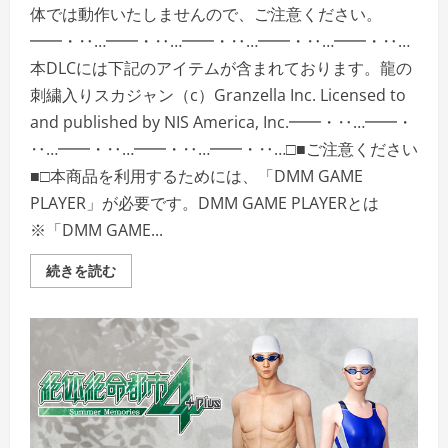
体では動作いたしませんので、ご注意ください。
━━・‥…━━・‥…━━・‥…━━・‥…━━・‥…
本DLCには下記のアイテムが含まれております。龍の
刺繍入りスカジャン（c）Granzella Inc. Licensed to
and published by NIS America, Inc.━━・‥…━━・
‥…━━・‥…━━・‥…━━・‥…□■ご注意ください
■□本商品を利用するためには、「DMM GAME
PLAYER」が必要です。DMM GAME PLAYERとは
※「DMM GAME...
＜
続きを読む
DLC
＞
絶
体
絶
命
都
市
4Plus
―Summer
Memories―
龍