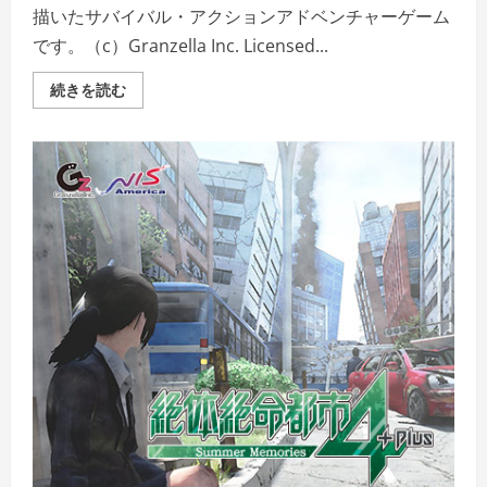
描いたサバイバル・アクションアドベンチャーゲーム
です。（c）Granzella Inc. Licensed...
絶
続きを読む
体
絶
命
都
市
4Plus
―Summer
Memories―
コ
ス
チ
ュ
ー
ム
バ
ン
ド
ル
の
詳
細
を
ご
覧
く
だ