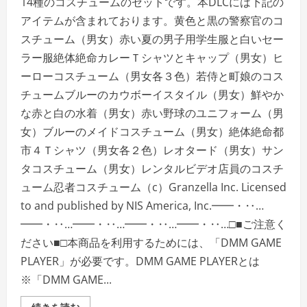
14種のコスチュームのセットです。本DLCには下記の
アイテムが含まれております。黄色と黒の警察官のコ
スチューム（男女）赤い夏の男子用学生服と白いセー
ラー服絶体絶命カレーＴシャツとキャップ（男女）ヒ
ーローコスチューム（男女各３色）若侍と町娘のコス
チュームブルーのカウボーイスタイル（男女）鮮やか
な赤と白の水着（男女）赤い野球のユニフォーム（男
女）ブルーのメイドコスチューム（男女）絶体絶命都
市４Ｔシャツ（男女各２色）レオタード（男女）サン
タコスチューム（男女）レンタルビデオ店員のコスチ
ューム忍者コスチューム（c）Granzella Inc. Licensed
to and published by NIS America, Inc.━━・‥…
━━・‥…━━・‥…━━・‥…━━・‥…□■ご注意く
ださい■□本商品を利用するためには、「DMM GAME
PLAYER」が必要です。DMM GAME PLAYERとは
※「DMM GAME...
＜