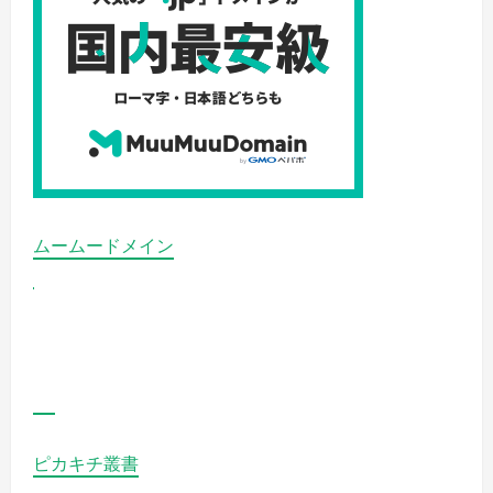
覧
く
だ
さ
い
ムームードメイン
ピカキチ叢書