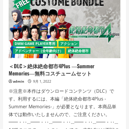
DMM GAME PLAYER専用
アクション
アドベンチャー（全年齢向け）
絶体絶命都市
＜DLC＞絶体絶命都市4Plus ―Summer
Memories―無料コスチュームセット
admin
9月 1, 2022
※注意※本作はダウンロードコンテンツ（DLC）で
す。利用するには、本編「絶体絶命都市4Plus -
Summer Memories-」が必要となります。本商品単
体では動作いたしませんので、ご注意ください。
━━・‥…━━・‥…━━・‥…━━・‥…━━・‥…