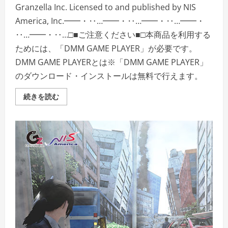
Granzella Inc. Licensed to and published by NIS
America, Inc.━━・‥…━━・‥…━━・‥…━━・
‥…━━・‥…□■ご注意ください■□本商品を利用する
ためには、「DMM GAME PLAYER」が必要です。
DMM GAME PLAYERとは※「DMM GAME PLAYER」
のダウンロード・インストールは無料で行えます。
絶
続きを読む
体
絶
命
都
市
4Plus
―Summer
Memories―
の
詳
細
を
ご
覧
く
だ
さ
い