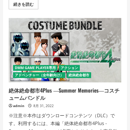
＜
続きを読む
DLC
＞
絶
体
絶
命
都
市
4Plus
―Summer
Memories―
デ
ジ
タ
ル・
DMM GAME PLAYER専用
アクション
サ
ウ
アドベンチャー（全年齢向け）
絶体絶命都市
ン
ド
ト
ラ
絶体絶命都市4Plus ―Summer Memories―コスチ
ッ
ュームバンドル
ク
の
詳
admin
8月 31, 2022
細
を
※注意※本作はダウンロードコンテンツ（DLC）で
ご
覧
す。利用するには、本編「絶体絶命都市4Plus -
く
だ