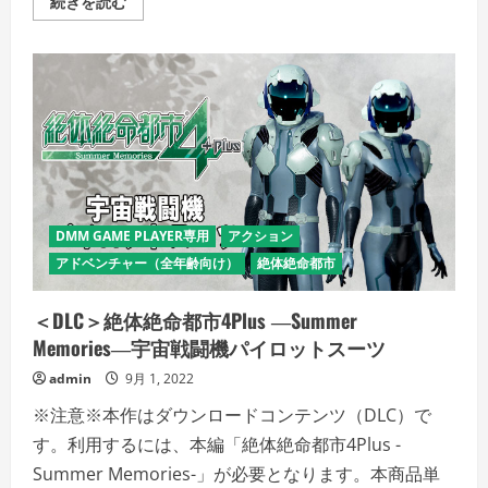
＜
続きを読む
DLC
＞
絶
体
絶
命
都
市
4Plus
―Summer
Memories―
う
な
ぎ
職
DMM GAME PLAYER専用
アクション
人
コ
アドベンチャー（全年齢向け）
絶体絶命都市
ス
チ
ュ
＜DLC＞絶体絶命都市4Plus ―Summer
ー
ム
Memories―宇宙戦闘機パイロットスーツ
の
詳
admin
9月 1, 2022
細
を
ご
※注意※本作はダウンロードコンテンツ（DLC）で
覧
く
す。利用するには、本編「絶体絶命都市4Plus -
だ
Summer Memories-」が必要となります。本商品単
さ