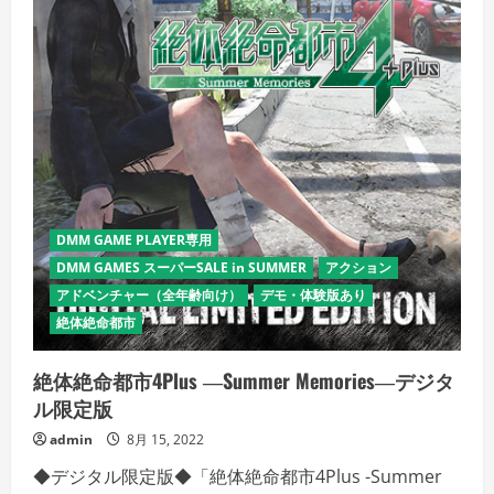
DMM GAME PLAYER専用
DMM GAMES スーパーSALE in SUMMER
アクション
アドベンチャー（全年齢向け）
デモ・体験版あり
絶体絶命都市
絶体絶命都市4Plus ―Summer Memories―デジタ
ル限定版
admin
8月 15, 2022
◆デジタル限定版◆「絶体絶命都市4Plus -Summer