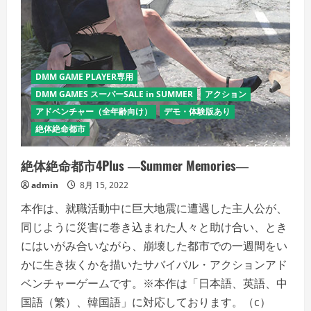
さ
い
DMM GAME PLAYER専用
DMM GAMES スーパーSALE in SUMMER
アクション
アドベンチャー（全年齢向け）
デモ・体験版あり
絶体絶命都市
絶体絶命都市4Plus ―Summer Memories―
admin
8月 15, 2022
本作は、就職活動中に巨大地震に遭遇した主人公が、
同じように災害に巻き込まれた人々と助け合い、とき
にはいがみ合いながら、崩壊した都市での一週間をい
かに生き抜くかを描いたサバイバル・アクションアド
ベンチャーゲームです。※本作は「日本語、英語、中
国語（繁）、韓国語」に対応しております。（c）