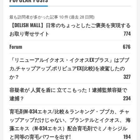
最も訪問者が多かった記事 10 件 (過去 28 日間)
【DELISH MALL】日常のちょっとしたご褒美を実現する
お取り寄せサイト
774
Forum
676
「リニューアルイクオス・イクオスEXプラス」はブブ
カ,チャップアップ,ポリピュアEX(比較)を凌駕したの
か？
327
容疑者が 人質を盾に 立てこもった！逮捕監禁容疑で
逮捕？
234
育毛剤M-034エキス/比較＆ランキング・ブブカ、チャ
ップアップだけじゃない、プランテルとイクオス、 海
藻エキス（M-034エキス）配合育毛剤でミノキシジル
と同等の育毛パワーを出す!
194