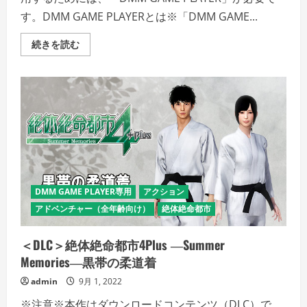
す。DMM GAME PLAYERとは※「DMM GAME...
＜
続きを読む
DLC
＞
絶
体
絶
命
都
市
4Plus
―Summer
Memories―
競
泳
水
着
DMM GAME PLAYER専用
アクション
の
詳
アドベンチャー（全年齢向け）
絶体絶命都市
細
を
ご
＜DLC＞絶体絶命都市4Plus ―Summer
覧
く
Memories―黒帯の柔道着
だ
さ
admin
9月 1, 2022
い
※注意※本作はダウンロードコンテンツ（DLC）で