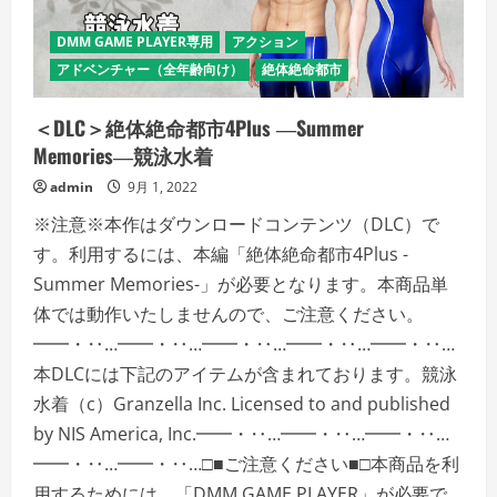
の
刺
繍
DMM GAME PLAYER専用
アクション
入
り
アドベンチャー（全年齢向け）
絶体絶命都市
ス
カ
ジ
＜DLC＞絶体絶命都市4Plus ―Summer
ャ
ン
Memories―競泳水着
の
詳
admin
9月 1, 2022
細
を
ご
※注意※本作はダウンロードコンテンツ（DLC）で
覧
く
す。利用するには、本編「絶体絶命都市4Plus -
だ
Summer Memories-」が必要となります。本商品単
さ
い
体では動作いたしませんので、ご注意ください。
━━・‥…━━・‥…━━・‥…━━・‥…━━・‥…
本DLCには下記のアイテムが含まれております。競泳
水着（c）Granzella Inc. Licensed to and published
by NIS America, Inc.━━・‥…━━・‥…━━・‥…
━━・‥…━━・‥…□■ご注意ください■□本商品を利
用するためには、「DMM GAME PLAYER」が必要で