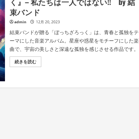
く』– 私たちは一人ではない!! by 結
束バンド
admin
12月 20, 2023
結束バンドが贈る「ぼっちざろっく」は、青春と孤独をテ
ーマにした音楽アルバム。星座や惑星をモチーフにした楽
曲で、宇宙の美しさと深遠な孤独を感じさせる作品です。
星々
続きを読む
の
よ
う
に
輝
く
メ
ロ
デ
ィ
と、
宇
宙
の
深
遠
な