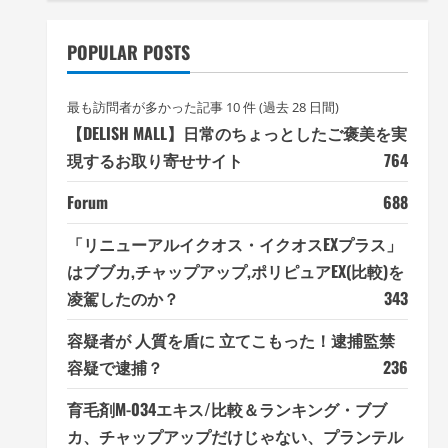
POPULAR POSTS
最も訪問者が多かった記事 10 件 (過去 28 日間)
【DELISH MALL】日常のちょっとしたご褒美を実
現するお取り寄せサイト
764
Forum
688
「リニューアルイクオス・イクオスEXプラス」
はブブカ,チャップアップ,ポリピュアEX(比較)を
凌駕したのか？
343
容疑者が 人質を盾に 立てこもった！逮捕監禁
容疑で逮捕？
236
育毛剤M-034エキス/比較＆ランキング・ブブ
カ、チャップアップだけじゃない、プランテル