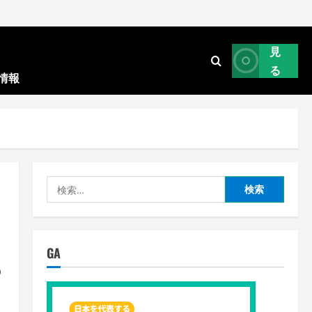
見
る
情報
検
索:
GA
の