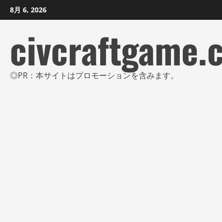
コ
8月 6, 2026
ン
civcraftgame.
テ
ン
ツ
に
◎PR：本サイトはプロモーションを含みます。
ス
キ
ッ
プ
し
ま
す