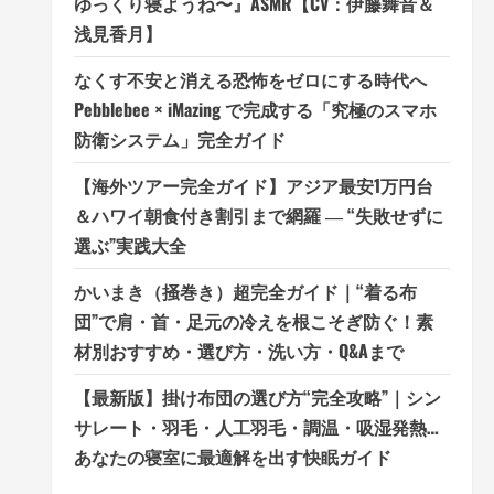
ゆっくり寝ようね〜』ASMR【CV：伊藤舞音＆
浅見香月】
なくす不安と消える恐怖をゼロにする時代へ
Pebblebee × iMazing で完成する「究極のスマホ
防衛システム」完全ガイド
【海外ツアー完全ガイド】アジア最安1万円台
＆ハワイ朝食付き割引まで網羅 ― “失敗せずに
選ぶ”実践大全
かいまき（掻巻き）超完全ガイド｜“着る布
団”で肩・首・足元の冷えを根こそぎ防ぐ！素
材別おすすめ・選び方・洗い方・Q&Aまで
【最新版】掛け布団の選び方“完全攻略”｜シン
サレート・羽毛・人工羽毛・調温・吸湿発熱…
あなたの寝室に最適解を出す快眠ガイド