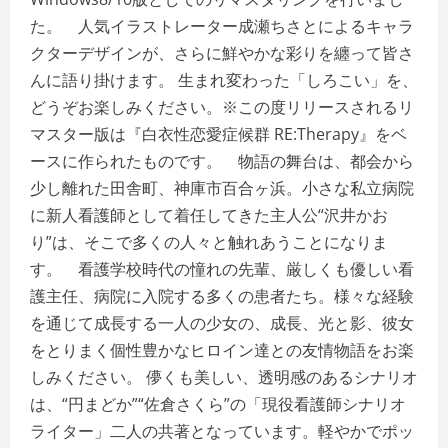
た。 人気イラストレーター成瀬ちさとによるキャラ
クターデザインが、さらに鮮やかな彩りを纏って皆さ
んに語り掛けます。 生まれ変わった「しろこい」を、
どうぞお楽しみください。※この度リリースされるリ
マスター版は『白衣性恋愛症候群 RE:Therapy』をベ
ースに作られたものです。 物語の舞台は、都会から
少し離れた田舎町、神庫市百合ヶ浜。小さな私立病院
に新人看護師として着任してきた主人公“沢井かお
り”は、そこで多くの人々と触れあうことになりま
す。 看護学校時代の憧れの先輩、厳しくも優しい看
護主任、病院に入院する多くの患者たち。様々な経験
を通じて成長する一人の少女の、成長、光と影、彼女
をとりまく個性豊かなヒロイン達との友情物語をお楽
しみください。 儚くも美しい、透明感のあるシナリオ
は、“円まどか”“佐倉さくら”の「現役看護師シナリオ
ライター」二人の共著となっています。軽やかでポッ