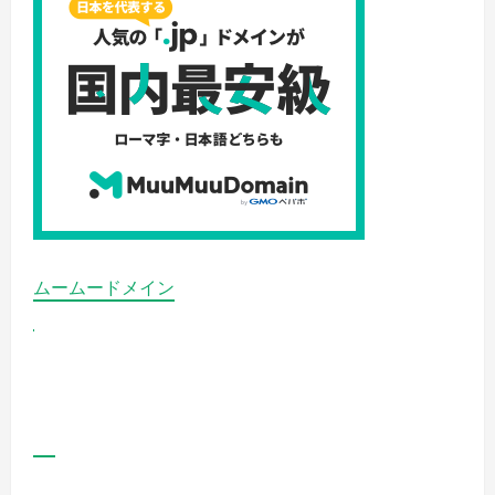
ご
覧
く
だ
さ
い
ムームードメイン