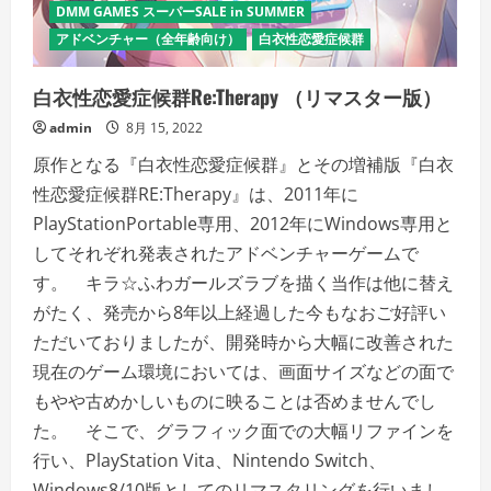
DMM GAMES スーパーSALE in SUMMER
アドベンチャー（全年齢向け）
白衣性恋愛症候群
白衣性恋愛症候群Re:Therapy （リマスター版）
admin
8月 15, 2022
原作となる『白衣性恋愛症候群』とその増補版『白衣
性恋愛症候群RE:Therapy』は、2011年に
PlayStationPortable専用、2012年にWindows専用と
してそれぞれ発表されたアドベンチャーゲームで
す。 キラ☆ふわガールズラブを描く当作は他に替え
がたく、発売から8年以上経過した今もなおご好評い
ただいておりましたが、開発時から大幅に改善された
現在のゲーム環境においては、画面サイズなどの面で
もやや古めかしいものに映ることは否めませんでし
た。 そこで、グラフィック面での大幅リファインを
行い、PlayStation Vita、Nintendo Switch、
Windows8/10版としてのリマスタリングを行いまし