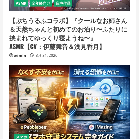
ASMR
全年齢向け
音声作品
【ぷちうるふコラボ】『クールなお姉さん
＆天然ちゃんと初めてのお泊り〜ふたりに
挟まれてゆっくり寝ようね〜』
ASMR【CV：伊藤舞音＆浅見香月】
admin
3月 31, 2026
スマホ