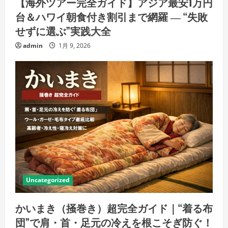
【海外ツアー完全ガイド】アジア最安1万円
台＆ハワイ朝食付き割引まで網羅 ― “失敗
せずに選ぶ”実践大全
admin
1月 9, 2026
Uncategorized
かいまき（掻巻き）超完全ガイド｜“着る布
団”で肩・首・足元の冷えを根こそぎ防ぐ！