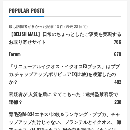
POPULAR POSTS
最も訪問者が多かった記事 10 件 (過去 28 日間)
【DELISH MALL】日常のちょっとしたご褒美を実現する
お取り寄せサイト
766
Forum
670
「リニューアルイクオス・イクオスEXプラス」はブブ
カ,チャップアップ,ポリピュアEX(比較)を凌駕したの
か？
482
容疑者が 人質を盾に 立てこもった！逮捕監禁容疑で
逮捕？
238
育毛剤M-034エキス/比較＆ランキング・ブブカ、チャ
ップアップだけじゃない、プランテルとイクオス、 海
藻エキス（M-034エキス）配合育毛剤でミノキシジル