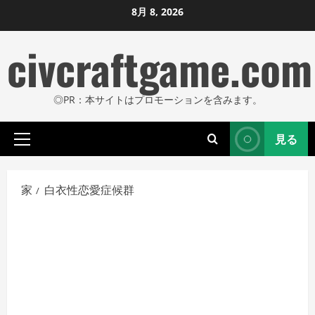
コ
8月 8, 2026
ン
civcraftgame.com
テ
ン
ツ
◎PR：本サイトはプロモーションを含みます。
に
ス
見る
キ
プ
ッ
ラ
プ
イ
家
白衣性恋愛症候群
し
マ
リ
ま
メ
す
ニ
ュ
ー