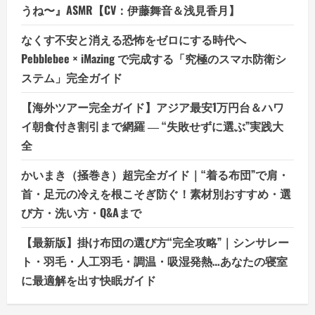
うね〜』ASMR【CV：伊藤舞音＆浅見香月】
なくす不安と消える恐怖をゼロにする時代へ
Pebblebee × iMazing で完成する「究極のスマホ防衛シ
ステム」完全ガイド
【海外ツアー完全ガイド】アジア最安1万円台＆ハワ
イ朝食付き割引まで網羅 ― “失敗せずに選ぶ”実践大
全
かいまき（掻巻き）超完全ガイド｜“着る布団”で肩・
首・足元の冷えを根こそぎ防ぐ！素材別おすすめ・選
び方・洗い方・Q&Aまで
【最新版】掛け布団の選び方“完全攻略”｜シンサレー
ト・羽毛・人工羽毛・調温・吸湿発熱…あなたの寝室
に最適解を出す快眠ガイド