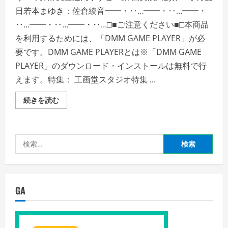
日若本まゆき：佐倉綾音━━・‥…━━・‥…━━・
‥…━━・‥…━━・‥…□■ご注意ください■□本商品
を利用するためには、「DMM GAME PLAYER」が必
要です。DMM GAME PLAYERとは※「DMM GAME
PLAYER」のダウンロード・インストールは無料で行
えます。特集： 工画堂スタジオ特集 ...
白
続きを読む
衣
性
恋
愛
症
検
候
群
索:
Re:Therapy
（リ
マ
ス
タ
GA
ー
版）
の
詳
細
を