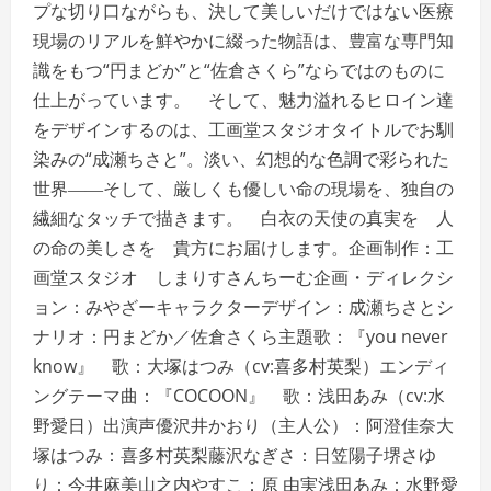
プな切り口ながらも、決して美しいだけではない医療
現場のリアルを鮮やかに綴った物語は、豊富な専門知
識をもつ“円まどか”と“佐倉さくら”ならではのものに
仕上がっています。 そして、魅力溢れるヒロイン達
をデザインするのは、工画堂スタジオタイトルでお馴
染みの“成瀬ちさと”。淡い、幻想的な色調で彩られた
世界――そして、厳しくも優しい命の現場を、独自の
繊細なタッチで描きます。 白衣の天使の真実を 人
の命の美しさを 貴方にお届けします。企画制作：工
画堂スタジオ しまりすさんちーむ企画・ディレクシ
ョン：みやざーキャラクターデザイン：成瀬ちさとシ
ナリオ：円まどか／佐倉さくら主題歌：『you never
know』 歌：大塚はつみ（cv:喜多村英梨）エンディ
ングテーマ曲：『COCOON』 歌：浅田あみ（cv:水
野愛日）出演声優沢井かおり（主人公）：阿澄佳奈大
塚はつみ：喜多村英梨藤沢なぎさ：日笠陽子堺さゆ
り：今井麻美山之内やすこ：原 由実浅田あみ：水野愛