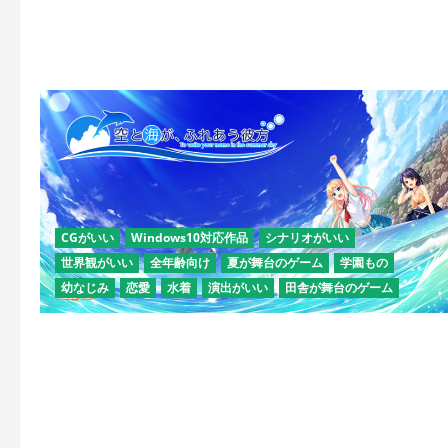
CGがいい
Windows10対応作品
シナリオがいい
世界観がいい
全年齢向け
夏が舞台のゲーム
学園もの
幼なじみ
恋愛
水着
演出がいい
田舎が舞台のゲーム