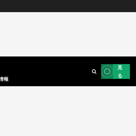
見
る
情報