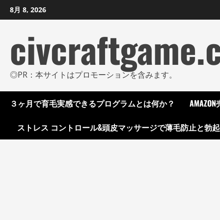
コ
8月 8, 2026
ン
civcraftgame.
テ
ン
ツ
に
◎PR：本サイトはプロモーションを含みます。
ス
キ
３ヶ月で育毛実感できるプログラムとは何か？
AMAZ
ッ
プ
ストレス コントロール&頭皮マッサージで薄毛防止と勃
し
ま
す