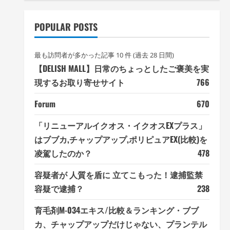
POPULAR POSTS
最も訪問者が多かった記事 10 件 (過去 28 日間)
【DELISH MALL】日常のちょっとしたご褒美を実
現するお取り寄せサイト
766
Forum
670
「リニューアルイクオス・イクオスEXプラス」
はブブカ,チャップアップ,ポリピュアEX(比較)を
凌駕したのか？
478
容疑者が 人質を盾に 立てこもった！逮捕監禁
容疑で逮捕？
238
育毛剤M-034エキス/比較＆ランキング・ブブ
カ、チャップアップだけじゃない、プランテル