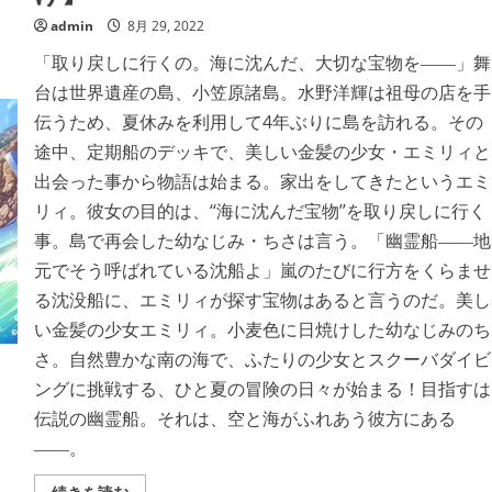
未
来
admin
8月 29, 2022
【全
年
「取り戻しに行くの。海に沈んだ、大切な宝物を――」舞
齢
向
台は世界遺産の島、小笠原諸島。水野洋輝は祖母の店を手
け】
の
伝うため、夏休みを利用して4年ぶりに島を訪れる。その
詳
細
途中、定期船のデッキで、美しい金髪の少女・エミリィと
を
ご
出会った事から物語は始まる。家出をしてきたというエミ
覧
リィ。彼女の目的は、‘‘海に沈んだ宝物’’を取り戻しに行く
く
だ
事。島で再会した幼なじみ・ちさは言う。「幽霊船――地
さ
い
元でそう呼ばれている沈船よ」嵐のたびに行方をくらませ
る沈没船に、エミリィが探す宝物はあると言うのだ。美し
い金髪の少女エミリィ。小麦色に日焼けした幼なじみのち
さ。自然豊かな南の海で、ふたりの少女とスクーバダイビ
ングに挑戦する、ひと夏の冒険の日々が始まる！目指すは
伝説の幽霊船。それは、空と海がふれあう彼方にある
――。
空