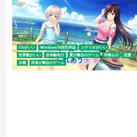
CGがいい
Windows10対応作品
シナリオがいい
世界観がいい
全年齢向け
夏が舞台のゲーム
学園もの
恋愛
水着
田舎が舞台のゲーム