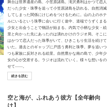
舞台は世界遺産の島、小笠原諸島。滝沢勇利はかつて恋人
だった少女・珠季を追って小笠原諸島を訪れる。自然消滅
してしまった関係にけじめをつけるために。山の上のホテ
ルにいるという珠季に会いに行く途中、道端でうずくまる
少女と出会うことで物語が始まる。内気で小柄な少女・絵
里と向かった先にあったのは潰れかけのラジオ局。そこに
はかつて恋人だった珠季がいて、ひきこもり生活を続けて
いた。過去とのギャップに戸惑う勇利と珠季。夢を追いつ
つも家族に反対される絵里。自然豊かな南の島で、少年少
女の心が交差する。ラジオは流れていく。様々な想いをの
せて――。
あ
続きを読む
の
日
の
旅
人、
空と海が、ふれあう彼方【全年齢向
ふ
れ
あ
け】
う