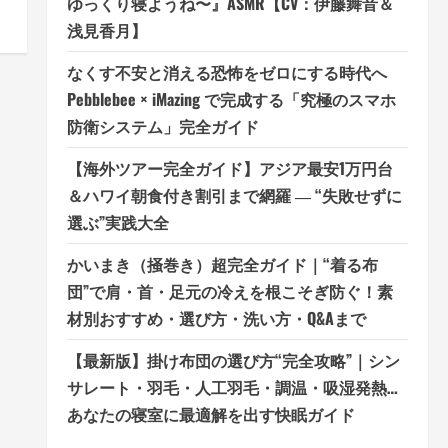
ゆっくり寝ようね〜』ASMR【CV：伊藤舞音＆
浅見香月】
なくす不安と消える恐怖をゼロにする時代へ
Pebblebee × iMazing で完成する「究極のスマホ
防衛システム」完全ガイド
【海外ツアー完全ガイド】アジア最安1万円台
＆ハワイ朝食付き割引まで網羅 ― “失敗せずに
選ぶ”実践大全
かいまき（掻巻き）超完全ガイド｜“着る布
団”で肩・首・足元の冷えを根こそぎ防ぐ！素
材別おすすめ・選び方・洗い方・Q&Aまで
【最新版】掛け布団の選び方“完全攻略”｜シン
サレート・羽毛・人工羽毛・調温・吸湿発熱…
あなたの寝室に最適解を出す快眠ガイド