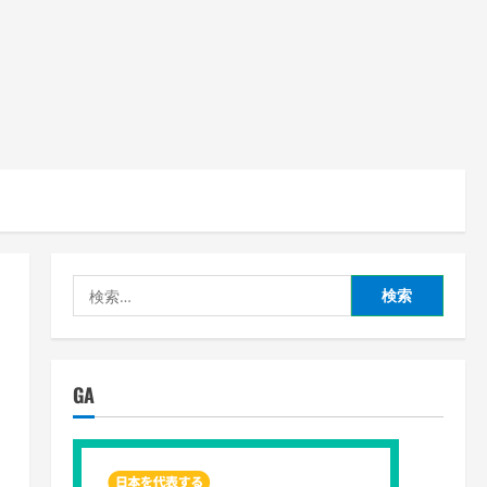
検
索:
GA