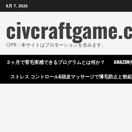
コ
8月 7, 2026
ン
civcraftgame.
テ
ン
ツ
に
◎PR：本サイトはプロモーションを含みます。
ス
キ
３ヶ月で育毛実感できるプログラムとは何か？
AMAZ
ッ
プ
ストレス コントロール&頭皮マッサージで薄毛防止と勃
し
ま
す