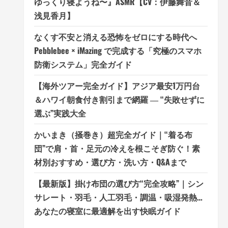
ゆっくり寝ようね〜』ASMR【CV：伊藤舞音＆
浅見香月】
なくす不安と消える恐怖をゼロにする時代へ
Pebblebee × iMazing で完成する「究極のスマホ
防衛システム」完全ガイド
【海外ツアー完全ガイド】アジア最安1万円台
＆ハワイ朝食付き割引まで網羅 ― “失敗せずに
選ぶ”実践大全
かいまき（掻巻き）超完全ガイド｜“着る布
団”で肩・首・足元の冷えを根こそぎ防ぐ！素
材別おすすめ・選び方・洗い方・Q&Aまで
【最新版】掛け布団の選び方“完全攻略”｜シン
サレート・羽毛・人工羽毛・調温・吸湿発熱…
あなたの寝室に最適解を出す快眠ガイド