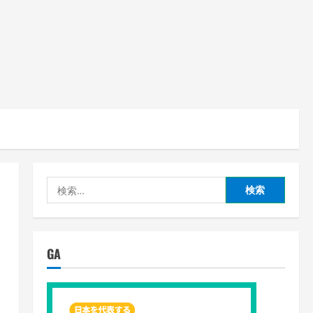
検
索:
GA