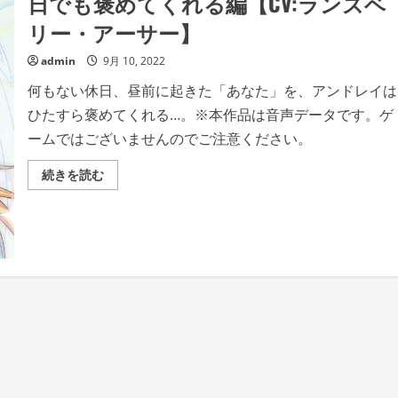
日でも褒めてくれる編【CV:ランズベ
リー・アーサー】
admin
9月 10, 2022
何もない休日、昼前に起きた「あなた」を、アンドレイは
ひたすら褒めてくれる…。※本作品は音声データです。ゲ
ームではございませんのでご注意ください。
生
続きを読む
き
て
い
る
だ
け
で
褒
め
て
く
れ
る
CD
休
日
で
も