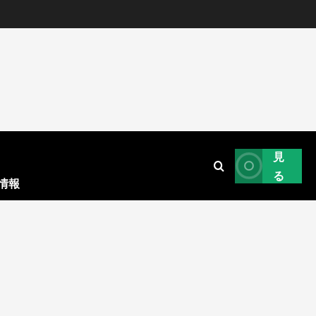
見
る
情報