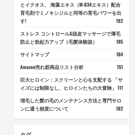
とイクオス、 海藻エキス（M-034エキス）配合
育毛剤でミノキシジルと同等の育毛パワーを出
す!
192
ストレス コントロール&頭皮マッサージで薄毛
防止と勃起力アップ（毛髪体験談）
185
サイトマップ
184
Amazon売れ筋商品リスト分析
151
巨大ヒロイン：スクリーンと心を支配する 「サ
イズには制限なし、ヒロインたちの大冒険」
111
増毛した髪の毛のメンテナンス方法と専門サロ
ンに通う頻度について
102
タグ