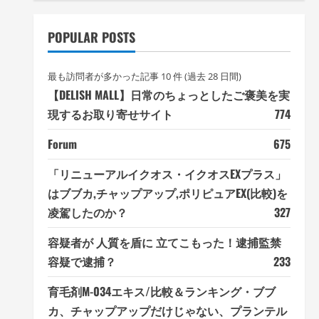
POPULAR POSTS
最も訪問者が多かった記事 10 件 (過去 28 日間)
【DELISH MALL】日常のちょっとしたご褒美を実
現するお取り寄せサイト
774
Forum
675
「リニューアルイクオス・イクオスEXプラス」
はブブカ,チャップアップ,ポリピュアEX(比較)を
凌駕したのか？
327
容疑者が 人質を盾に 立てこもった！逮捕監禁
容疑で逮捕？
233
育毛剤M-034エキス/比較＆ランキング・ブブ
カ、チャップアップだけじゃない、プランテル