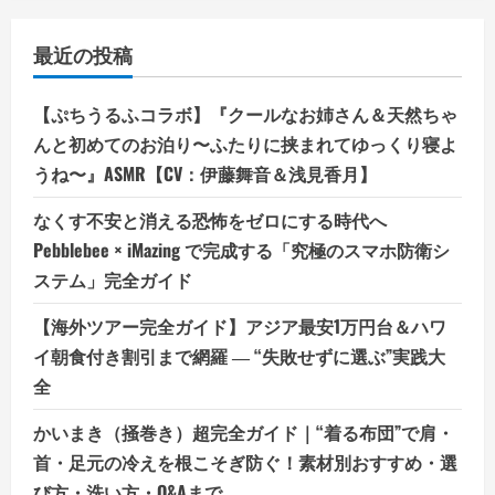
最近の投稿
【ぷちうるふコラボ】『クールなお姉さん＆天然ちゃ
んと初めてのお泊り〜ふたりに挟まれてゆっくり寝よ
うね〜』ASMR【CV：伊藤舞音＆浅見香月】
なくす不安と消える恐怖をゼロにする時代へ
Pebblebee × iMazing で完成する「究極のスマホ防衛シ
ステム」完全ガイド
【海外ツアー完全ガイド】アジア最安1万円台＆ハワ
イ朝食付き割引まで網羅 ― “失敗せずに選ぶ”実践大
全
かいまき（掻巻き）超完全ガイド｜“着る布団”で肩・
首・足元の冷えを根こそぎ防ぐ！素材別おすすめ・選
び方・洗い方・Q&Aまで