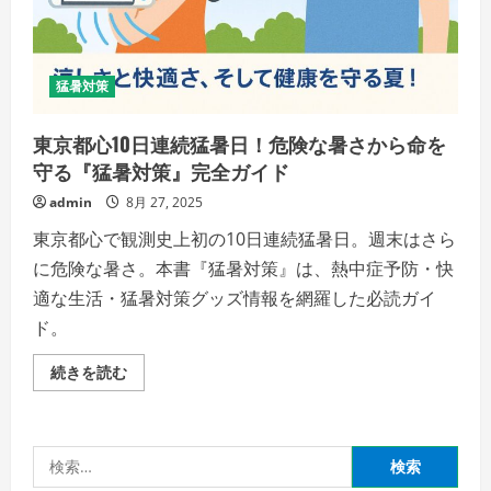
猛暑対策
東京都心10日連続猛暑日！危険な暑さから命を
守る『猛暑対策』完全ガイド
admin
8月 27, 2025
東京都心で観測史上初の10日連続猛暑日。週末はさら
に危険な暑さ。本書『猛暑対策』は、熱中症予防・快
適な生活・猛暑対策グッズ情報を網羅した必読ガイ
ド。
東
続きを読む
京
都
心
10
日
検
連
続
索: