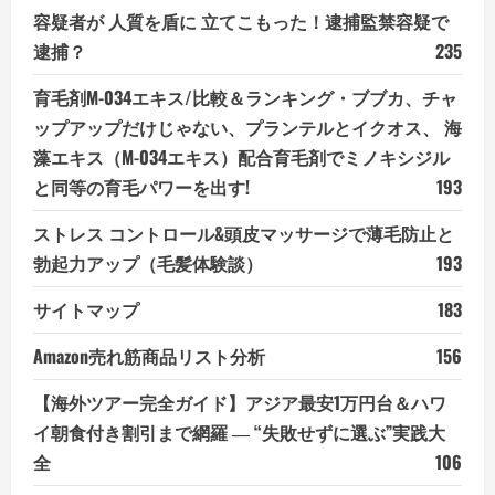
容疑者が 人質を盾に 立てこもった！逮捕監禁容疑で
逮捕？
235
育毛剤M-034エキス/比較＆ランキング・ブブカ、チャ
ップアップだけじゃない、プランテルとイクオス、 海
藻エキス（M-034エキス）配合育毛剤でミノキシジル
と同等の育毛パワーを出す!
193
ストレス コントロール&頭皮マッサージで薄毛防止と
勃起力アップ（毛髪体験談）
193
サイトマップ
183
Amazon売れ筋商品リスト分析
156
【海外ツアー完全ガイド】アジア最安1万円台＆ハワ
イ朝食付き割引まで網羅 ― “失敗せずに選ぶ”実践大
全
106