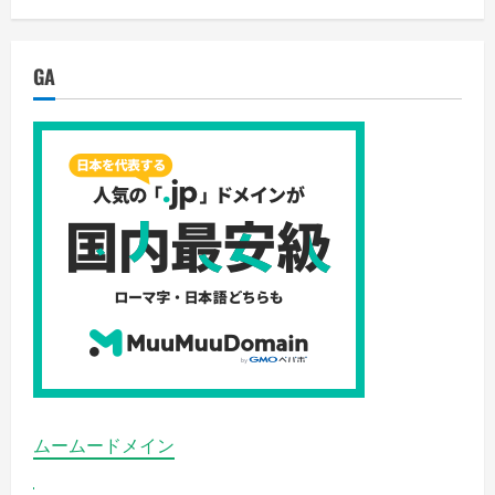
猛
暑
日！
危
険
GA
な
暑
さ
か
ら
命
を
守
る
『猛
暑
対
策』
完
全
ガ
イ
ド
の
詳
細
を
ご
覧
ムームードメイン
く
だ
さ