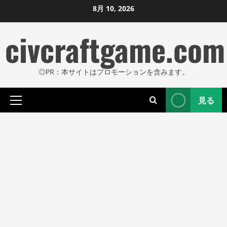
コ
8月 10, 2026
ン
civcraftgame.com
テ
ン
ツ
◎PR：本サイトはプロモーションを含みます。
に
ス
見る
キ
プ
ッ
ラ
プ
イ
し
マ
リ
ま
メ
す
ニ
ュ
ー