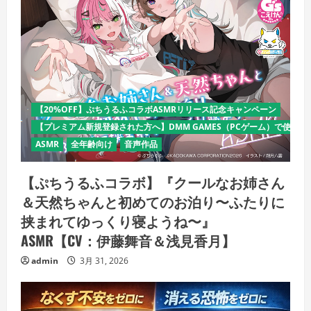
【20%OFF】ぷちうるふコラボASMRリリース記念キャンペーン
【プレミアム新規登録された方へ】DMM GAMES（PCゲーム）で使える
ASMR
全年齢向け
音声作品
【ぷちうるふコラボ】『クールなお姉さん
＆天然ちゃんと初めてのお泊り〜ふたりに
挟まれてゆっくり寝ようね〜』
ASMR【CV：伊藤舞音＆浅見香月】
admin
3月 31, 2026