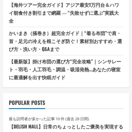
【海外ツアー完全ガイド】アジア最安1万円台＆ハワ
イ朝食付き割引まで網羅 ― “失敗せずに選ぶ”実践大
全
かいまき（掻巻き）超完全ガイド｜“着る布団”で肩・
首・足元の冷えを根こそぎ防ぐ！素材別おすすめ・選
び方・洗い方・Q&Aまで
【最新版】掛け布団の選び方“完全攻略”｜シンサレー
ト・羽毛・人工羽毛・調温・吸湿発熱…あなたの寝室
に最適解を出す快眠ガイド
POPULAR POSTS
最も訪問者が多かった記事 10 件 (過去 28 日間)
【DELISH MALL】日常のちょっとしたご褒美を実現する