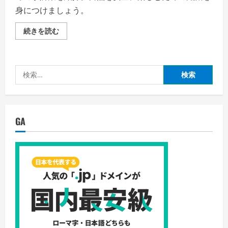
身につけましょう。
熊
続きを読む
に
対
す
る
防
検
御
策:
索:
あ
な
た
と
自
GA
然
の
安
全
を
守
る
方
法
の
詳
細
を
ご
覧