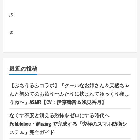
g:
a:
最近の投稿
【ぷちうるふコラボ】『クールなお姉さん＆天然ちゃ
んと初めてのお泊り〜ふたりに挟まれてゆっくり寝よ
うね〜』ASMR【CV：伊藤舞音＆浅見香月】
なくす不安と消える恐怖をゼロにする時代へ
Pebblebee × iMazing で完成する「究極のスマホ防衛シ
ステム」完全ガイド