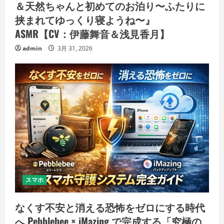
＆天然ちゃんと初めてのお泊り〜ふたりに
挟まれてゆっくり寝ようね〜』
ASMR【CV：伊藤舞音＆浅見香月】
admin
3月 31, 2026
スマホ
なくす不安と消える恐怖をゼロにする時代
へ Pebblebee × iMazing で完成する「究極の