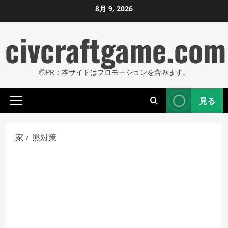
コ
8月 9, 2026
ン
civcraftgame.com
テ
ン
ツ
◎PR：本サイトはプロモーションを含みます。
に
ス
見る
キ
プ
ッ
ラ
プ
イ
家
熊対策
し
マ
リ
ま
メ
す
ニ
ュ
ー