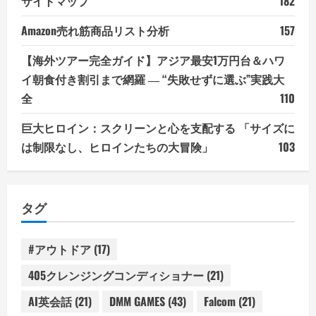
サイトマップ
182
Amazon売れ筋商品リスト分析
157
【海外ツアー完全ガイド】アジア最安1万円台＆ハワ
イ朝食付き割引まで網羅 ― “失敗せずに選ぶ”実践大
全
110
巨大ヒロイン：スクリーンと心を支配する 「サイズに
は制限なし、ヒロインたちの大冒険」
103
タグ
#アウトドア
(17)
405クレンジングコンディショナー
(21)
AI英会話
(21)
DMM GAMES
(43)
Falcom
(21)