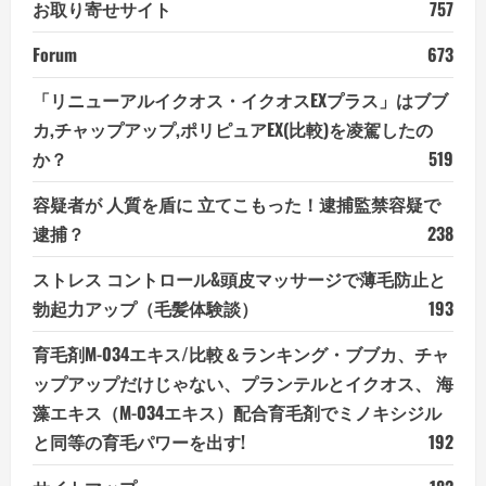
お取り寄せサイト
757
Forum
673
「リニューアルイクオス・イクオスEXプラス」はブブ
カ,チャップアップ,ポリピュアEX(比較)を凌駕したの
か？
519
容疑者が 人質を盾に 立てこもった！逮捕監禁容疑で
逮捕？
238
ストレス コントロール&頭皮マッサージで薄毛防止と
勃起力アップ（毛髪体験談）
193
育毛剤M-034エキス/比較＆ランキング・ブブカ、チャ
ップアップだけじゃない、プランテルとイクオス、 海
藻エキス（M-034エキス）配合育毛剤でミノキシジル
と同等の育毛パワーを出す!
192