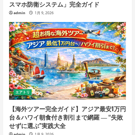
スマホ防衛システム」完全ガイド
admin
1月 9, 2026
エアトリ
【海外ツアー完全ガイド】アジア最安1万円
台＆ハワイ朝食付き割引まで網羅 ― “失敗
せずに選ぶ”実践大全
admin
1月 9, 2026