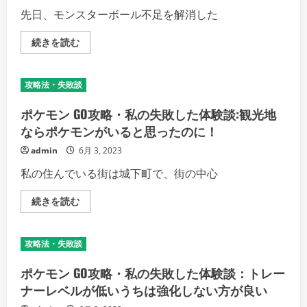
え
談:
先日、モンスターボール不足を解消した
た!?
か
の
な
詳
り
ポ
続きを読む
細
育
ケ
を
て
モ
ご
て
ン
覧
い
GO
く
攻略法・失敗談
た
攻
だ
の
略・
さ
に
私
い
ポケモン GO攻略・私の失敗した体験談:観光地
個
の
体
失
ならポケモンがいると思ったのに！
値
敗
が
し
admin
6月 3, 2023
低
た
す
体
私の住んでいる街は城下町で、街の中心
ぎ
験
て
談:
弱
車
ポ
続きを読む
い
で
ケ
の
ポ
モ
詳
ケ
ン
細
ス
GO
を
ト
攻略法・失敗談
攻
ご
ッ
略・
覧
プ
私
く
ポケモン GO攻略・私の失敗した体験談：トレー
を
の
だ
巡
失
ナーレベルが低いうちは強化しない方が良い
さ
り
敗
い
ア
し