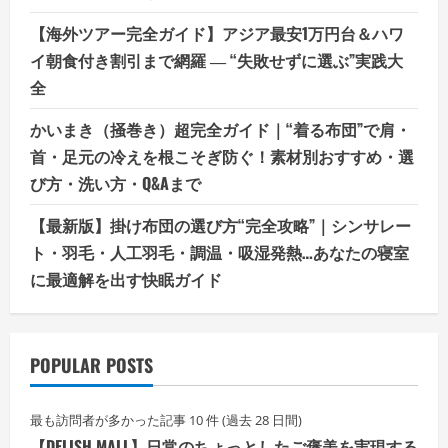
【海外ツアー完全ガイド】アジア最安1万円台＆ハワ
イ朝食付き割引まで網羅 ― “失敗せずに選ぶ”実践大
全
かいまき（掻巻き）超完全ガイド｜“着る布団”で肩・
首・足元の冷えを根こそぎ防ぐ！素材別おすすめ・選
び方・洗い方・Q&Aまで
【最新版】掛け布団の選び方“完全攻略”｜シンサレー
ト・羽毛・人工羽毛・調温・吸湿発熱…あなたの寝室
に最適解を出す快眠ガイド
POPULAR POSTS
最も訪問者が多かった記事 10 件 (過去 28 日間)
【DELISH MALL】日常のちょっとしたご褒美を実現する