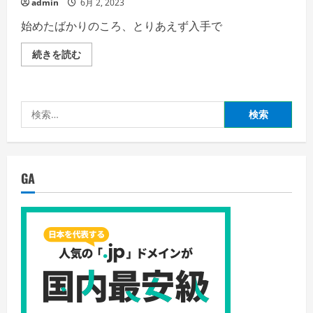
admin
6月 2, 2023
イ
た
テ
体
ム
始めたばかりのころ、とりあえず入手で
験
を
談:
集
観
め
ポ
続きを読む
光
る
ケ
地
は
モ
な
ず
ン
ら
が・・・
GO
ポ
の
攻
ケ
検
詳
略・
モ
細
私
ン
索:
を
の
が
ご
失
い
覧
敗
る
く
し
と
だ
た
思
GA
さ
体
っ
い
験
た
談：
の
ト
に！
レ
の
ー
詳
ナ
細
ー
を
レ
ご
ベ
覧
ル
く
が
だ
低
さ
い
い