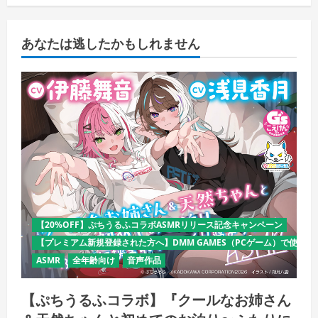
あなたは逃したかもしれません
【20%OFF】ぷちうるふコラボASMRリリース記念キャンペーン
【プレミアム新規登録された方へ】DMM GAMES（PCゲーム）で使える
ASMR
全年齢向け
音声作品
【ぷちうるふコラボ】『クールなお姉さん