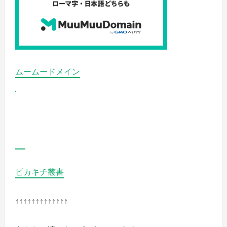
う
ち
は
強
化
し
な
い
方
が
ムームードメイン
良
い
の
詳
細
を
ご
覧
く
だ
さ
い
ピカキチ叢書
↑↑↑↑↑↑↑↑↑↑↑↑↑