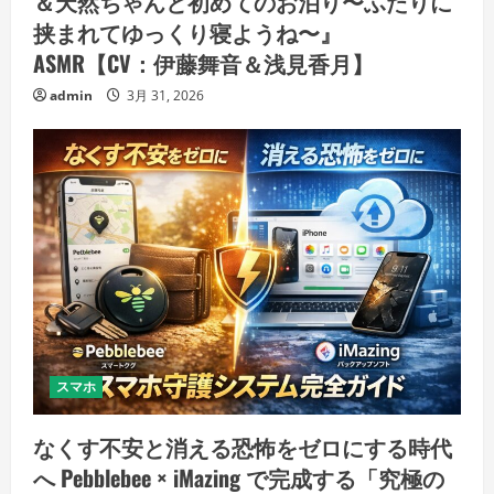
＆天然ちゃんと初めてのお泊り〜ふたりに
挟まれてゆっくり寝ようね〜』
ASMR【CV：伊藤舞音＆浅見香月】
admin
3月 31, 2026
スマホ
なくす不安と消える恐怖をゼロにする時代
へ Pebblebee × iMazing で完成する「究極の