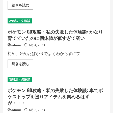
モ
ポ
続きを読む
ン
ケ
ス
モ
タ
ン
ー
GO
強
攻略法・失敗談
攻
化
略・
は
私
ポケモン GO攻略・私の失敗した体験談: かなり
ま
の
だ
失
育てていたのに個体値が低すぎて弱い
ま
敗
だ
し
admin
6月 4, 2023
先、
た
進
体
化
初め、始めたばかりでよくわからずにプ
験
を
談：
先
イ
に
ポ
続きを読む
ー
す
ケ
ブ
る
モ
イ
の
ン
進
詳
GO
化
攻略法・失敗談
細
攻
先
を
略・
の
ご
私
ポケモン GO攻略・私の失敗した体験談: 車でポ
選
覧
の
択
く
失
ケストップを巡りアイテムを集めるはず
方
だ
敗
法
が・・・
さ
し
を
い
た
間
体
admin
6月 3, 2023
違
験