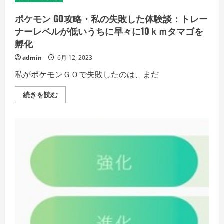
ポケモン GO攻略・私の失敗した体験談：トレー
ナーレベルが低いうちに早々に10ｋｍタマゴを
孵化
admin
6月 12, 2023
私がポケモンＧＯで失敗したのは、まだ
ポ
続きを読む
ケ
モ
ン
GO
攻
略・
私
の
失
敗
し
た
体
験
談：
ト
レ
ー