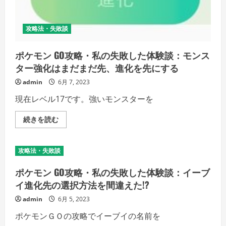
ナ
ー
レ
ベ
攻略法・失敗談
ル
が
低
い
ポケモン GO攻略・私の失敗した体験談：モンス
う
ター強化はまだまだ先、進化を先にする
ち
に
早々
admin
6月 7, 2023
に
10
現在レベル17です。強いモンスターを
ｋ
ｍ
タ
ポ
続きを読む
マ
ケ
ゴ
モ
を
ン
孵
GO
攻略法・失敗談
化
攻
の
略・
詳
私
ポケモン GO攻略・私の失敗した体験談：イーブ
細
の
を
失
イ進化先の選択方法を間違えた!?
ご
敗
覧
し
admin
6月 5, 2023
く
た
だ
体
ポケモンＧＯの攻略でイーブイの名前を
さ
験
い
談：