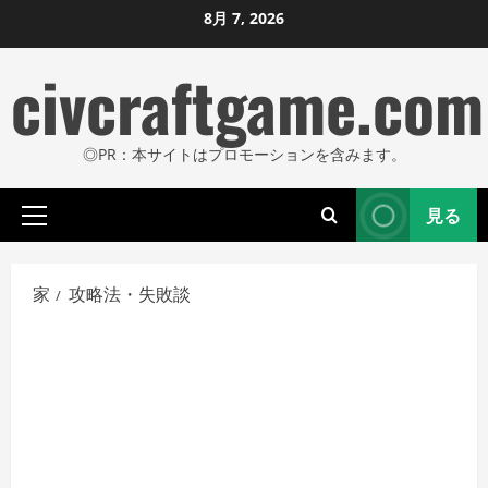
コ
8月 7, 2026
ン
civcraftgame.com
テ
ン
ツ
◎PR：本サイトはプロモーションを含みます。
に
ス
見る
キ
プ
ッ
ラ
プ
イ
家
攻略法・失敗談
し
マ
リ
ま
メ
す
ニ
ュ
ー