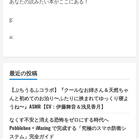
あなたの読みたい本がここにある！
g:
a:
最近の投稿
【ぷちうるふコラボ】『クールなお姉さん＆天然ちゃ
んと初めてのお泊り〜ふたりに挟まれてゆっくり寝よ
うね〜』ASMR【CV：伊藤舞音＆浅見香月】
なくす不安と消える恐怖をゼロにする時代へ
Pebblebee × iMazing で完成する「究極のスマホ防衛シ
ステム」完全ガイド