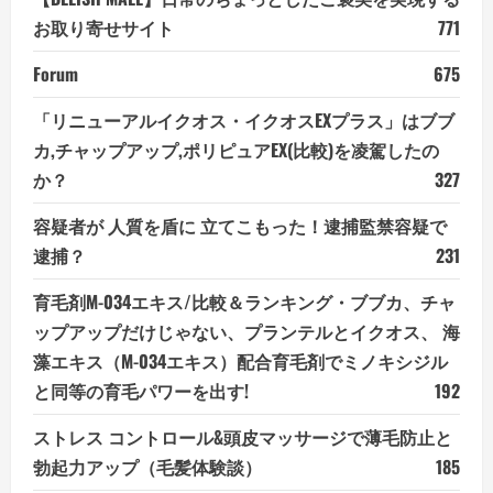
お取り寄せサイト
771
Forum
675
「リニューアルイクオス・イクオスEXプラス」はブブ
カ,チャップアップ,ポリピュアEX(比較)を凌駕したの
か？
327
容疑者が 人質を盾に 立てこもった！逮捕監禁容疑で
逮捕？
231
育毛剤M-034エキス/比較＆ランキング・ブブカ、チャ
ップアップだけじゃない、プランテルとイクオス、 海
藻エキス（M-034エキス）配合育毛剤でミノキシジル
と同等の育毛パワーを出す!
192
ストレス コントロール&頭皮マッサージで薄毛防止と
勃起力アップ（毛髪体験談）
185