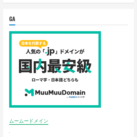
ァ
ン
ト
ム
GA
ト
リ
ガ
ー
Vol.8
の
詳
細
を
ご
覧
く
だ
さ
い
ムームードメイン