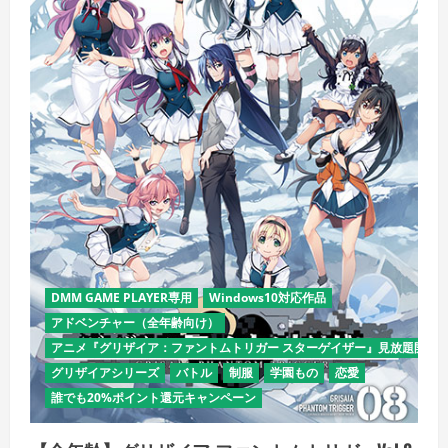
ム
ト
リ
ガ
ー
Vol.7
の
詳
細
を
ご
覧
く
だ
さ
い
DMM GAME PLAYER専用
Windows10対応作品
アドベンチャー（全年齢向け）
アニメ『グリザイア：ファントムトリガー スターゲイザー』見放題開始
グリザイアシリーズ
バトル
制服
学園もの
恋愛
誰でも20%ポイント還元キャンペーン