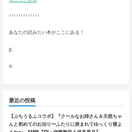
↑↑↑↑↑↑↑↑↑↑↑↑↑
あなたの読みたい本がここにある！
g:
a:
最近の投稿
【ぷちうるふコラボ】『クールなお姉さん＆天然ちゃ
んと初めてのお泊り〜ふたりに挟まれてゆっくり寝よ
うね〜』ASMR【CV：伊藤舞音＆浅見香月】