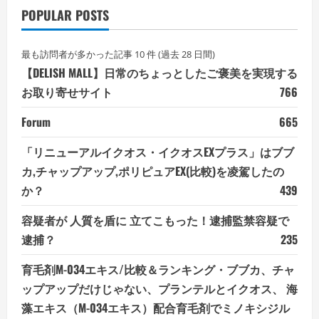
POPULAR POSTS
最も訪問者が多かった記事 10 件 (過去 28 日間)
【DELISH MALL】日常のちょっとしたご褒美を実現する
お取り寄せサイト
766
Forum
665
「リニューアルイクオス・イクオスEXプラス」はブブ
カ,チャップアップ,ポリピュアEX(比較)を凌駕したの
か？
439
容疑者が 人質を盾に 立てこもった！逮捕監禁容疑で
逮捕？
235
育毛剤M-034エキス/比較＆ランキング・ブブカ、チャ
ップアップだけじゃない、プランテルとイクオス、 海
藻エキス（M-034エキス）配合育毛剤でミノキシジル