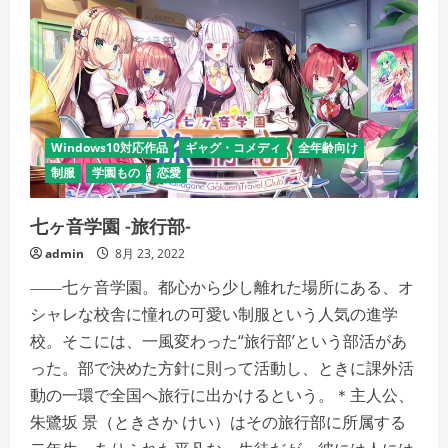
Windows10対応作品
ギャグ・コメディ
全年齢向け
制服
学園もの
恋愛
七ヶ音学園 -旅行部-
admin
8月 23, 2022
――七ヶ音学園。都心から少し離れた場所にある、オ
シャレな校舎に憧れの可愛い制服という人気の進学
校。そこには、一風変わった“旅行部’という部活があ
った。部で決めた方針に則って活動し、ときに課外活
動の一環で全国へ旅行に出かけるという。＊主人公、
朱鷺坂 景（ときさか けい）はその旅行部に所属する