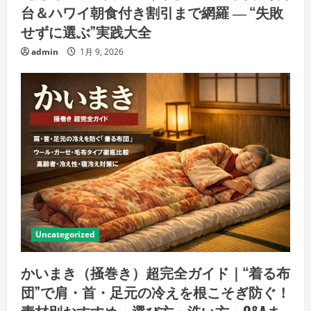
台＆ハワイ朝食付き割引まで網羅 ― “失敗
せずに選ぶ”実践大全
admin
1月 9, 2026
Uncategorized
かいまき（掻巻き）超完全ガイド｜“着る布
団”で肩・首・足元の冷えを根こそぎ防ぐ！