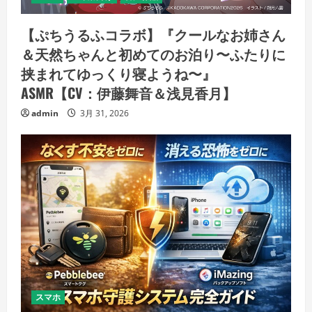
【ぷちうるふコラボ】『クールなお姉さん
＆天然ちゃんと初めてのお泊り〜ふたりに
挟まれてゆっくり寝ようね〜』
ASMR【CV：伊藤舞音＆浅見香月】
admin
3月 31, 2026
スマホ