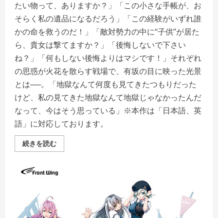
たい物って、ありますか？」「この小さな手帳が、お
そらく私の遺品になるだろう」「この経験がいずれ誰
かの命を救うのだ！」「敵対勢力の中に‘‘子供’’が居た
ら、貴女は撃てますか？」「後悔しないで下さい
ね？」「何もしない後悔よりはマシです！」それぞれ
の思惑が火花を散らす戦場で、有坂の目に映った光景
とは──。「地獄なんて何度も見てきたつもりだった
けど、私の見てきた地獄なんて地獄じゃなかったんだ
なって、今はそう思っている」※本作は「日本語、英
語」に対応しております。
【全
続きを読む
年
齢】
グ
リ
ザ
イ
ア
フ
ァ
ン
ト