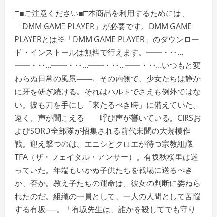
□■ご注意ください■□本商品を利用するためには、
「DMM GAME PLAYER」が必要です。DMM GAME
PLAYERとは※「DMM GAME PLAYER」のダウンロー
ド・インストールは無料で行えます。━━・‥…
━━・‥…━━・‥…━━・‥…━━・‥…いつもと変
わらぬ日常の風景――。その内側で、少女たちは静か
に牙を研ぎ続ける。それはハルトでさえも例外ではな
い。彼も刀を手にし「来たるべき時」に備えていた。
遠く、声が聞こえる――呼び声が響いている。CIRSお
よびSORD全部隊が招集される前代未聞の大規模作
戦。迎え撃つのは、エニシとクロエが待つ宗教組織
TFA（ザ・フェイタル・アンサー）。有坂秋桜里は迷
っていた。年端もいかぬ子供たちを戦場に送るべき
か、否か。教え子たちの運命は、彼女の判断に委ねら
れたのだ。組織の一員として、一人の人間として苦悩
する有坂──。「有坂先生は、誰かを殺してでも守り