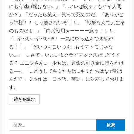
にもう逃げ場はない…」「…アレは殺シテもイイ人間
か？」「だったら笑え、笑って死ぬのだ」「ありがと
う神様！！ もう放さないぞ！！」「戦争なんて人生そ
のものだよ…」「白兵戦用ぉーーーー意っ！！！」
「…ヤバい…ヤバいぞ！ 一気に突っ込んできやが
る！！」「どいつもこいつも…もうマトモじゃな
い…」「…さて、いよいよクライマックスだ…どうす
る？ エニシさん…」少女は、運命の引き金に指をかけ
る──。「…どうしてキミたちは…キミたちはなぜ戦う
んだ？」※本作は「日本語、英語」に対応しておりま
す。
【全
続きを読む
年
齢】
グ
リ
ザ
検
イ
ア
索:
フ