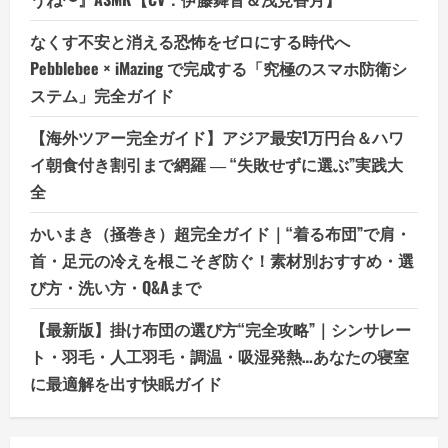
なくす不安と消える恐怖をゼロにする時代へ
Pebblebee × iMazing で完成する「究極のスマホ防衛シ
ステム」完全ガイド
【海外ツアー完全ガイド】アジア最安1万円台＆ハワ
イ朝食付き割引まで網羅 ― “失敗せずに選ぶ”実践大
全
かいまき（掻巻き）超完全ガイド｜“着る布団”で肩・
首・足元の冷えを根こそぎ防ぐ！素材別おすすめ・選
び方・洗い方・Q&Aまで
【最新版】掛け布団の選び方“完全攻略”｜シンサレー
ト・羽毛・人工羽毛・調温・吸湿発熱…あなたの寝室
に最適解を出す快眠ガイド