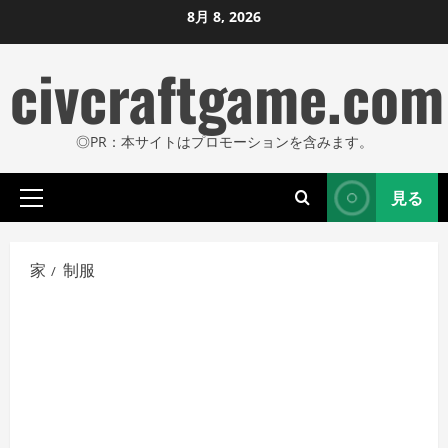
コ
8月 8, 2026
ン
civcraftgame.com
テ
ン
ツ
◎PR：本サイトはプロモーションを含みます。
に
ス
見る
キ
プ
ッ
ラ
プ
イ
家
制服
し
マ
リ
ま
メ
す
ニ
ュ
ー