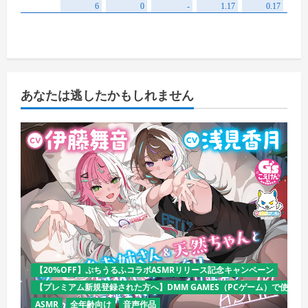
あなたは逃したかもしれません
【20%OFF】ぷちうるふコラボASMRリリース記念キャンペーン
【プレミアム新規登録された方へ】DMM GAMES（PCゲーム）で使える
ASMR
全年齢向け
音声作品