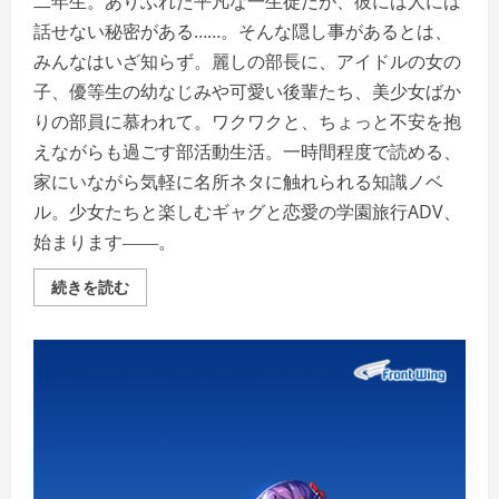
二年生。ありふれた平凡な一生徒だが、彼には人には
話せない秘密がある……。そんな隠し事があるとは、
みんなはいざ知らず。麗しの部長に、アイドルの女の
子、優等生の幼なじみや可愛い後輩たち、美少女ばか
りの部員に慕われて。ワクワクと、ちょっと不安を抱
えながらも過ごす部活動生活。一時間程度で読める、
家にいながら気軽に名所ネタに触れられる知識ノベ
ル。少女たちと楽しむギャグと恋愛の学園旅行ADV、
始まります――。
七
続きを読む
ヶ
音
学
園
-
旅
行
部-
の
詳
細
を
ご