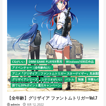
覧
く
だ
さ
い
CGがいい
DMM GAME PLAYER専用
Windows10対応作品
アドベンチャー（全年齢向け）
アニメ『グリザイア：ファントムトリガー スターゲイザー』見放題開始
グリザイアシリーズ
シナリオがいい
バトル
制服
学園もの
恋
誰でも20%ポイント還元キャンペーン
【全年齢】グリザイア ファントムトリガーVol.7
admin
8月 12, 2022