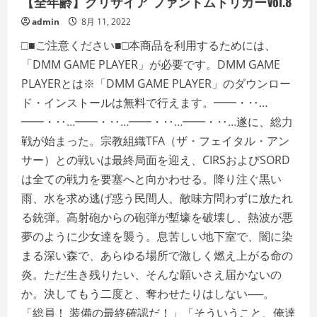
【全年齢】グリザイア ファントムトリガーVol.8
admin
8月 11, 2022
□■ご注意ください■□本商品を利用するためには、
「DMM GAME PLAYER」が必要です。DMM GAME
PLAYERとは※「DMM GAME PLAYER」のダウンロー
ド・インストールは無料で行えます。━━・‥…
━━・‥…━━・‥…━━・‥…━━・‥…遂に、総力
戦が始まった。宗教組織TFA（ザ・フェイタル・アン
サー）との戦いは最終局面を迎え、CIRSおよびSORD
は全ての戦力を要塞へと向かわせる。降り注ぐ黒い
雨、水を求め逃げ惑う民間人、敵味方問わずに放たれ
る銃弾。高射砲からの砲弾が塹壕を破壊し、熱波が悪
夢のように少女達を襲う。息苦しい地下室で、闇に染
まる深い森で、あらゆる場所で激しく燃え上がる命の
炎。ただ生き残りたい、そんな願いさえ届かないの
か。決してもう二度と、奪わせたりはしない──。
「総員！ 装備の最終確認だ！」「そういうこと、俺達