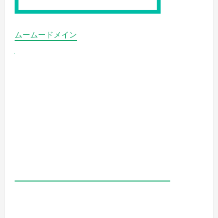
で
す！
の
詳
細
ムームードメイン
を
ご
覧
く
だ
さ
い