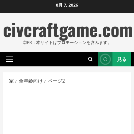
コ
8月 7, 2026
ン
civcraftgame.com
テ
ン
ツ
◎PR：本サイトはプロモーションを含みます。
に
ス
見る
キ
プ
ッ
ラ
プ
イ
家
全年齢向け
ページ2
し
マ
リ
ま
メ
す
ニ
ュ
ー