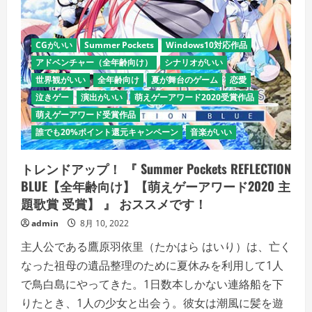
立
派
な
ア
ー
CGがいい
Summer Pockets
Windows10対応作品
セ
ナ
アドベンチャー（全年齢向け）
シナリオがいい
ル
じ
世界観がいい
全年齢向け
夏が舞台のゲーム
恋愛
ゃ〜
泣きゲー
演出がいい
萌えゲーアワード2020受賞作品
【CV：
高
萌えゲーアワード受賞作品
橋
花
誰でも20%ポイント還元キャンペーン
音楽がいい
林】
の
詳
トレンドアップ！ 『 Summer Pockets REFLECTION
細
を
BLUE【全年齢向け】【萌えゲーアワード2020 主
ご
覧
題歌賞 受賞】 』 おススメです！
く
だ
admin
8月 10, 2022
さ
い
主人公である鷹原羽依里（たかはら はいり）は、亡く
なった祖母の遺品整理のために夏休みを利用して1人
で鳥白島にやってきた。1日数本しかない連絡船を下
りたとき、1人の少女と出会う。彼女は潮風に髪を遊