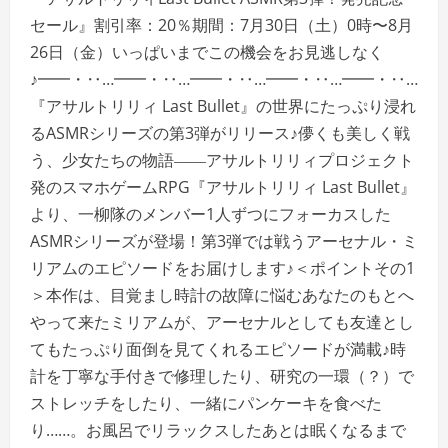
セール』割引率：20％期間：7月30日（土）0時〜8月
26日（金）いっぱいまでこの機会をお見逃しなく
♪━━・‥…━━・‥…━━・‥…━━・‥…━━・‥…
『アサルトリリィ Last Bullet』の世界にたっぷり浸れ
るASMRシリーズの第3弾がリリース♪儚くも美しく戦
う、少女たちの物語――アサルトリリィプロジェクト
発のスマホゲームRPG『アサルトリリィ Last Bullet』
より、一柳隊のメンバー1人ずつにフォーカスした
ASMRシリーズが登場！第3弾では戦うアーセナル・ミ
リアムのエピソードをお届けします♪＜ポイントその1
＞本作は、目覚まし時計の故障に悩むあなたのもとへ
やって来たミリアムが、アーセナルとしても友達とし
てもたっぷり面倒を見てくれるエピソードが満載♪時
計を丁寧な手付きで修理したり、研究の一環（？）で
ストレッチをしたり、一緒にパンケーキを食べた
り……。お風呂でリラックスしたあとは眠くなるまで