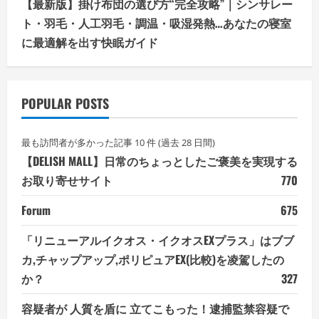
【最新版】掛け布団の選び方“完全攻略”｜シンサレー
ト・羽毛・人工羽毛・調温・吸湿発熱…あなたの寝室
に最適解を出す快眠ガイド
POPULAR POSTS
最も訪問者が多かった記事 10 件 (過去 28 日間)
【DELISH MALL】日常のちょっとしたご褒美を実現する
お取り寄せサイト
770
Forum
675
「リニューアルイクオス・イクオスEXプラス」はブブ
カ,チャップアップ,ポリピュアEX(比較)を凌駕したの
か？
327
容疑者が 人質を盾に 立てこもった！逮捕監禁容疑で