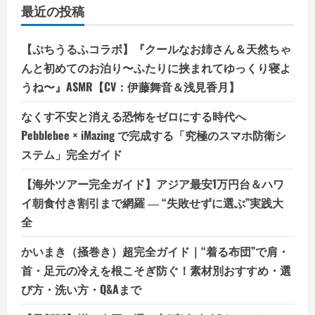
最近の投稿
【ぷちうるふコラボ】『クールなお姉さん＆天然ちゃ
んと初めてのお泊り〜ふたりに挟まれてゆっくり寝よ
うね〜』ASMR【CV：伊藤舞音＆浅見香月】
なくす不安と消える恐怖をゼロにする時代へ
Pebblebee × iMazing で完成する「究極のスマホ防衛シ
ステム」完全ガイド
【海外ツアー完全ガイド】アジア最安1万円台＆ハワ
イ朝食付き割引まで網羅 ― “失敗せずに選ぶ”実践大
全
かいまき（掻巻き）超完全ガイド｜“着る布団”で肩・
首・足元の冷えを根こそぎ防ぐ！素材別おすすめ・選
び方・洗い方・Q&Aまで