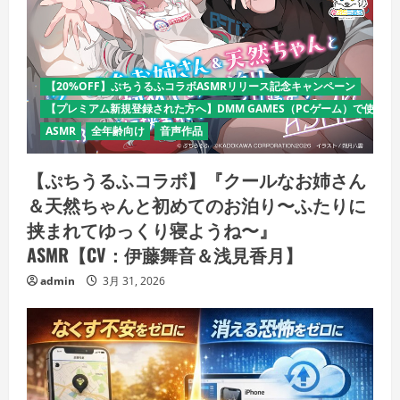
【20%OFF】ぷちうるふコラボASMRリリース記念キャンペーン
【プレミアム新規登録された方へ】DMM GAMES（PCゲーム）で使える
ASMR
全年齢向け
音声作品
【ぷちうるふコラボ】『クールなお姉さん
＆天然ちゃんと初めてのお泊り〜ふたりに
挟まれてゆっくり寝ようね〜』
ASMR【CV：伊藤舞音＆浅見香月】
admin
3月 31, 2026