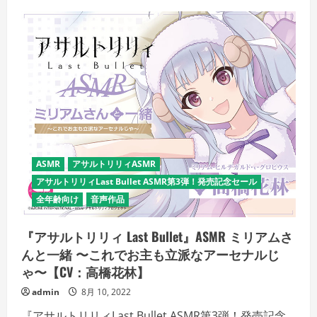
方
の
フ
ォ
ー
リ
ズ
ム
ASMR
久
奈
浜
学
院
編
01-
ASMR
アサルトリリィASMR
03
セ
アサルトリリィLast Bullet ASMR第3弾！発売記念セール
ッ
ト
全年齢向け
音声作品
の
詳
細
『アサルトリリィ Last Bullet』ASMR ミリアムさ
を
ご
んと一緒 〜これでお主も立派なアーセナルじ
覧
く
ゃ〜【CV：高橋花林】
だ
さ
admin
8月 10, 2022
い
『アサルトリリィLast Bullet ASMR第3弾！発売記念