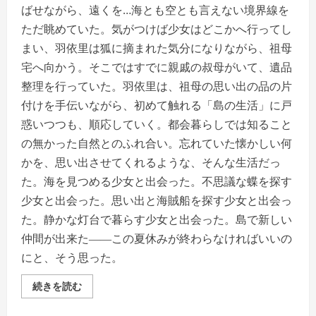
ばせながら、遠くを…海とも空とも言えない境界線を
ただ眺めていた。気がつけば少女はどこかへ行ってし
まい、羽依里は狐に摘まれた気分になりながら、祖母
宅へ向かう。そこではすでに親戚の叔母がいて、遺品
整理を行っていた。羽依里は、祖母の思い出の品の片
付けを手伝いながら、初めて触れる「島の生活」に戸
惑いつつも、順応していく。都会暮らしでは知ること
の無かった自然とのふれ合い。忘れていた懐かしい何
かを、思い出させてくれるような、そんな生活だっ
た。海を見つめる少女と出会った。不思議な蝶を探す
少女と出会った。思い出と海賊船を探す少女と出会っ
た。静かな灯台で暮らす少女と出会った。島で新しい
仲間が出来た――この夏休みが終わらなければいいの
にと、そう思った。
ト
続きを読む
レ
ン
ド