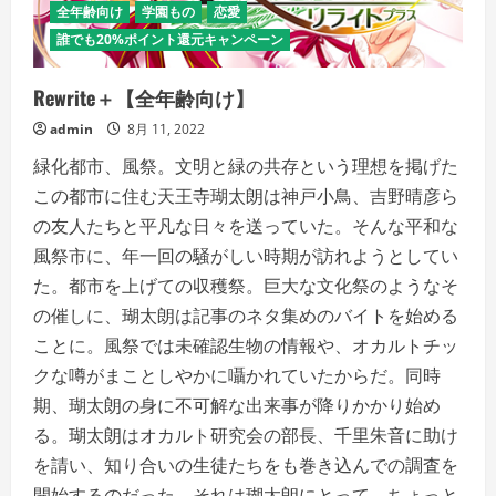
全年齢向け
学園もの
恋愛
誰でも20%ポイント還元キャンペーン
Rewrite＋【全年齢向け】
admin
8月 11, 2022
緑化都市、風祭。文明と緑の共存という理想を掲げた
この都市に住む天王寺瑚太朗は神戸小鳥、吉野晴彦ら
の友人たちと平凡な日々を送っていた。そんな平和な
風祭市に、年一回の騒がしい時期が訪れようとしてい
た。都市を上げての収穫祭。巨大な文化祭のようなそ
の催しに、瑚太朗は記事のネタ集めのバイトを始める
ことに。風祭では未確認生物の情報や、オカルトチッ
クな噂がまことしやかに囁かれていたからだ。同時
期、瑚太朗の身に不可解な出来事が降りかかり始め
る。瑚太朗はオカルト研究会の部長、千里朱音に助け
を請い、知り合いの生徒たちをも巻き込んでの調査を
開始するのだった。それは瑚太朗にとって、ちょっと