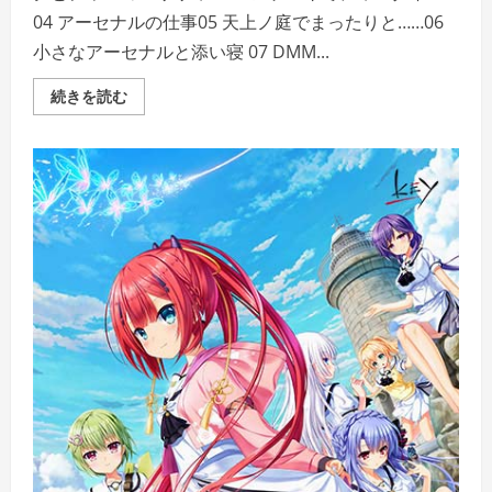
04 アーセナルの仕事05 天上ノ庭でまったりと……06
小さなアーセナルと添い寝 07 DMM...
『ア
続きを読む
サ
ル
ト
リ
リ
ィ
Last
Bullet』
ASMR
ミ
リ
ア
ム
さ
ん
と
一
緒
〜
こ
れ
で
お
主
も