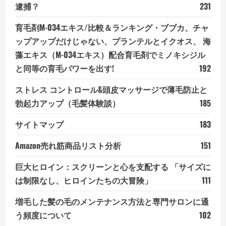
逮捕？
231
育毛剤M-034エキス/比較＆ランキング・ブブカ、チャ
ップアップだけじゃない、プランテルとイクオス、 海
藻エキス（M-034エキス）配合育毛剤でミノキシジル
と同等の育毛パワーを出す!
192
ストレス コントロール&頭皮マッサージで薄毛防止と
勃起力アップ（毛髪体験談）
185
サイトマップ
183
Amazon売れ筋商品リスト分析
151
巨大ヒロイン：スクリーンと心を支配する 「サイズに
は制限なし、ヒロインたちの大冒険」
111
増毛した髪の毛のメンテナンス方法と専門サロンに通
う頻度について
102