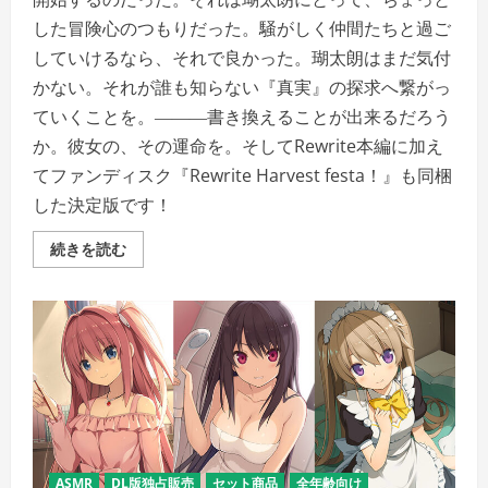
した冒険心のつもりだった。騒がしく仲間たちと過ご
していけるなら、それで良かった。瑚太朗はまだ気付
かない。それが誰も知らない『真実』の探求へ繋がっ
ていくことを。―――書き換えることが出来るだろう
か。彼女の、その運命を。そしてRewrite本編に加え
てファンディスク『Rewrite Harvest festa！』も同梱
した決定版です！
Rewrite
続きを読む
＋
【全
年
齢
向
け】
の
詳
細
を
ご
覧
く
だ
さ
ASMR
DL版独占販売
セット商品
全年齢向け