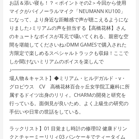
お話＆添い寝も！？＜ポイントその2＞今回から使用
マイクがバイノーラルマイク「NEUMANN KU100」
になって、より身近な距離感で声が聴こえるようにな
りました♪ミリアムの声を担当する【高橋花林】さん
のキュートなボイスが耳元で囁いてくれる、親密な空
間を堪能してくださいね♪DMM GAMESで購入された
方限定で楽しめるスペシャルトラックも収録！ここで
しか聞けないミリアムのボイスを楽しんで
♪━━━━━━━━━━━━━━━━━━━━━━━━━
場人物＆キャスト】◆ミリアム・ヒルデガルド・v・
グロピウス CV 高橋花林百合ヶ丘女学院工廠科に所
属するドイツ出身のリリィ。CHARMの開発と研究を
行っている。面倒見が良いため、よく上級生の研究の
手伝いや日常の世話をしている。
━━━━━━━━━━━━━━━━━━━━━━━━━━
ラックリスト】01 目覚まし時計の修理02 健康ドリン
クとチャーミーリリィ03 パンケーキでティータイム