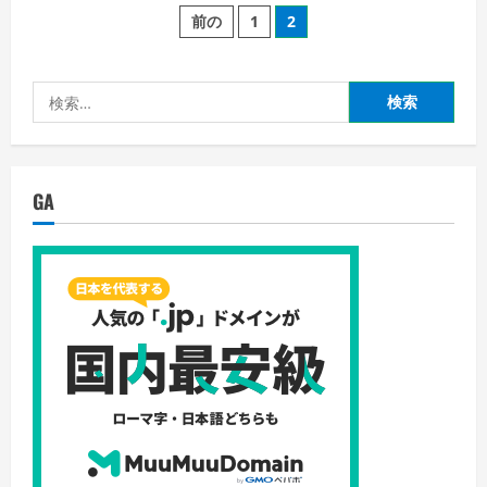
投
ア
前の
1
2
ッ
プ！
稿
『
Summer
Pockets
検
の
REFLECTION
BLUE【全
索:
年
ペ
齢
向
け】
ー
【萌
GA
え
ゲ
ジ
ー
ア
ワ
送
ー
ド
2020
り
主
題
歌
賞
受
賞】
』
お
ス
ス
メ