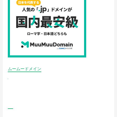
術
で
未
来
を
切
り
開
く
実
践
ガ
イ
ド
の
詳
細
を
ご
ムームードメイン
覧
く
だ
さ
い