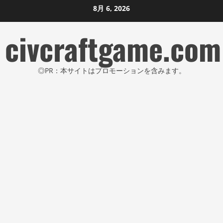
コ
8月 6, 2026
ン
civcraftgame.com
テ
ン
ツ
◎PR：本サイトはプロモーションを含みます。
に
ス
キ
ッ
プ
し
ま
す