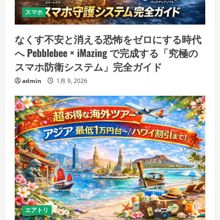
スマホ
なくす不安と消える恐怖をゼロにする時代
へ Pebblebee × iMazing で完成する「究極の
スマホ防衛システム」完全ガイド
admin
1月 9, 2026
エアトリ