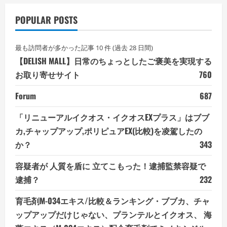
POPULAR POSTS
最も訪問者が多かった記事 10 件 (過去 28 日間)
【DELISH MALL】日常のちょっとしたご褒美を実現する
お取り寄せサイト
760
Forum
687
「リニューアルイクオス・イクオスEXプラス」はブブ
カ,チャップアップ,ポリピュアEX(比較)を凌駕したの
か？
343
容疑者が 人質を盾に 立てこもった！逮捕監禁容疑で
逮捕？
232
育毛剤M-034エキス/比較＆ランキング・ブブカ、チャ
ップアップだけじゃない、プランテルとイクオス、 海