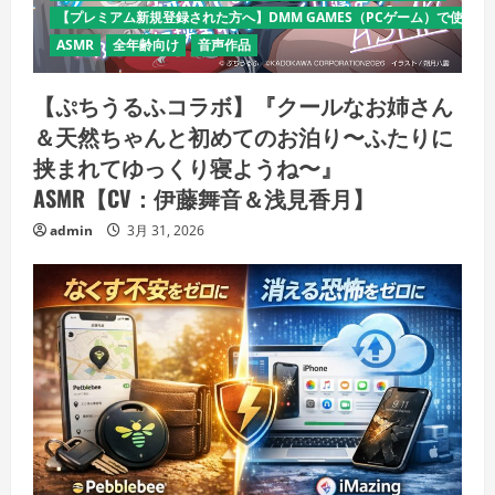
【プレミアム新規登録された方へ】DMM GAMES（PCゲーム）で使える
ASMR
全年齢向け
音声作品
【ぷちうるふコラボ】『クールなお姉さん
＆天然ちゃんと初めてのお泊り〜ふたりに
挟まれてゆっくり寝ようね〜』
ASMR【CV：伊藤舞音＆浅見香月】
admin
3月 31, 2026