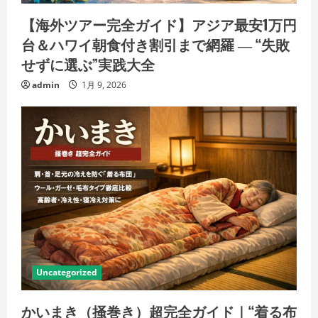
【海外ツアー完全ガイド】アジア最安1万円
台＆ハワイ朝食付き割引まで網羅 ― “失敗
せずに選ぶ”実践大全
admin
1月 9, 2026
Uncategorized
かいまき（掻巻き）超完全ガイド｜“着る布