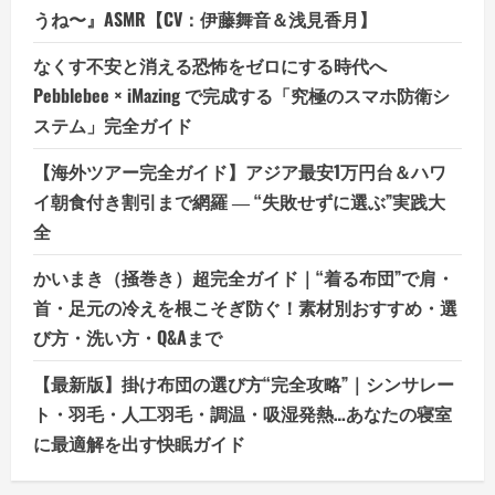
うね〜』ASMR【CV：伊藤舞音＆浅見香月】
なくす不安と消える恐怖をゼロにする時代へ
Pebblebee × iMazing で完成する「究極のスマホ防衛シ
ステム」完全ガイド
【海外ツアー完全ガイド】アジア最安1万円台＆ハワ
イ朝食付き割引まで網羅 ― “失敗せずに選ぶ”実践大
全
かいまき（掻巻き）超完全ガイド｜“着る布団”で肩・
首・足元の冷えを根こそぎ防ぐ！素材別おすすめ・選
び方・洗い方・Q&Aまで
【最新版】掛け布団の選び方“完全攻略”｜シンサレー
ト・羽毛・人工羽毛・調温・吸湿発熱…あなたの寝室
に最適解を出す快眠ガイド