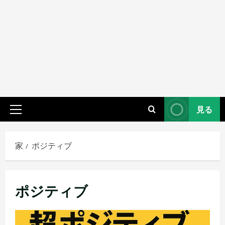
見る
プ
ラ
イ
家
ポジティブ
マ
リ
メ
ポジティブ
ニ
ュ
ー