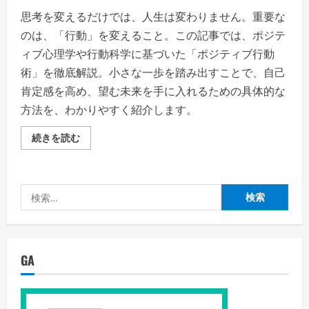
思考を変えるだけでは、人生は変わりません。重要な
のは、「行動」を変えること。この記事では、ポジテ
ィブ心理学や行動科学に基づいた「ポジティブ行動
術」を徹底解説。小さな一歩を踏み出すことで、自己
肯定感を高め、望む未来を手に入れるための具体的な
方法を、わかりやすく紹介します。
人
続きを読む
生
を
変
え
る
検
小
さ
索:
な
一
歩。
ポ
ジ
GA
テ
ィ
ブ
行
動