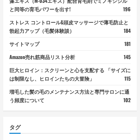
藻エキス（M-034エキス）配合育毛剤でミノキシジル
と同等の育毛パワーを出す!
196
ストレス コントロール&頭皮マッサージで薄毛防止と
勃起力アップ（毛髪体験談）
184
サイトマップ
181
Amazon売れ筋商品リスト分析
145
巨大ヒロイン：スクリーンと心を支配する 「サイズに
は制限なし、ヒロインたちの大冒険」
115
増毛した髪の毛のメンテナンス方法と専門サロンに通
う頻度について
102
タグ