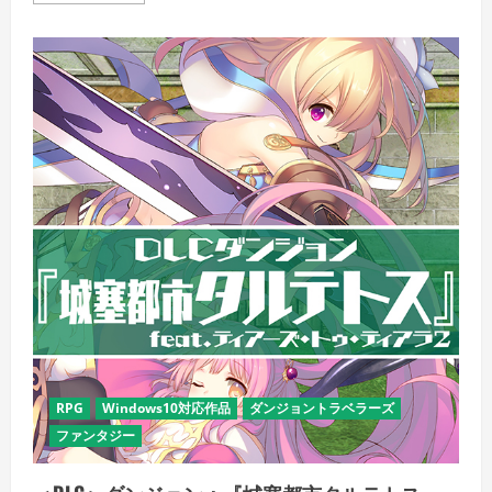
ジ
ョ
ン
ト
ラ
ベ
ラ
ー
ズ
コ
ン
プ
リ
ー
ト
バ
ン
ド
ル
の
詳
細
を
ご
覧
く
RPG
Windows10対応作品
ダンジョントラベラーズ
だ
さ
ファンタジー
い