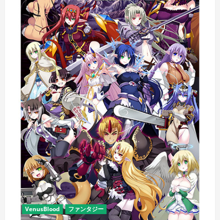
リ
プ
ス
―【全
年
齢
向
け】
の
詳
細
を
ご
覧
く
だ
さ
い
VenusBlood
ファンタジー