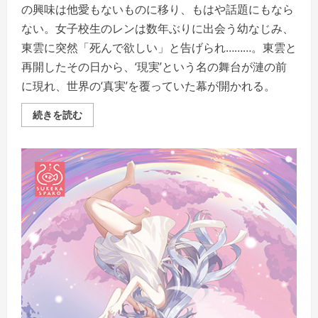
の興味は他愛もないものに移り、もはや話題にもなら
ない。女子校生のレンは数年ぶりに出会う幼なじみ、
東雲に突然「死んで欲しい」と告げられ………。東雲と
再開したその日から、‘現実’という名の舞台が漣の前
に現れ、世界の‘真実’を覆っていた幕が開かれる。
ね
続きを読む
の
か
み
京
の
都
と
ふ
た
り
の
姫
騎
士
の
詳
細
を
ご
覧