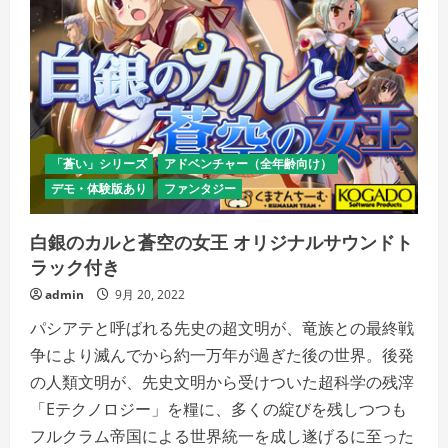
「蒼い」シリーズ
アドベンチャー（全年齢向け）
デモ・体験版あり
ファンタジー
白銀のカルと蒼空の女王 オリジナルサウンドト
ラック付き
admin
9月 20, 2022
パシアテと呼ばれる先史の超文明が、竜族との最終戦
争により滅んでから約一万年が過ぎた後の世界。後発
の人類文明が、先史文明から受けついた超科学の残滓
「Eテクノロジー」を糧に、多くの綻びを残しつつも
フルクラム帝国による世界統一を成し遂げるに至った