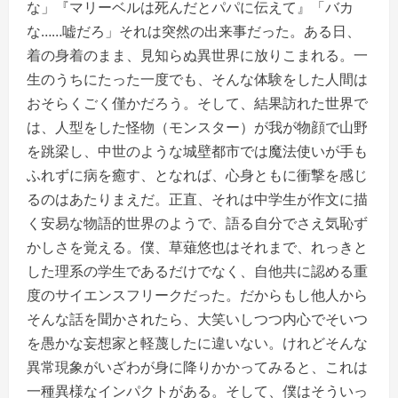
な」『マリーベルは死んだとパパに伝えて』「バカ
な……嘘だろ」それは突然の出来事だった。ある日、
着の身着のまま、見知らぬ異世界に放りこまれる。一
生のうちにたった一度でも、そんな体験をした人間は
おそらくごく僅かだろう。そして、結果訪れた世界で
は、人型をした怪物（モンスター）が我が物顔で山野
を跳梁し、中世のような城壁都市では魔法使いが手も
ふれずに病を癒す、となれば、心身ともに衝撃を感じ
るのはあたりまえだ。正直、それは中学生が作文に描
く安易な物語的世界のようで、語る自分でさえ気恥ず
かしさを覚える。僕、草薙悠也はそれまで、れっきと
した理系の学生であるだけでなく、自他共に認める重
度のサイエンスフリークだった。だからもし他人から
そんな話を聞かされたら、大笑いしつつ内心でそいつ
を愚かな妄想家と軽蔑したに違いない。けれどそんな
異常現象がいざわが身に降りかかってみると、これは
一種異様なインパクトがある。そして、僕はそういっ