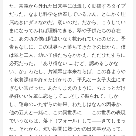
た、常識から外れた出来事には激しく動揺するタイプ
だった。なまじ科学を信奉しているぶん、とにかく理
屈ぬきにダメなのだ。弱いのだ。だから、こうしてい
まになってみれば理解できる。翠や子供たちの存在
に、あの頃の僕は間違いなく救われていたのだと。予
告もなしに、この世界へと落ちてきたその日から、僕
は翠と二人、幼い子供たちをかかえ、ただひたすらに
必死だった。「あり得ない……けど、認めるしかな
い、か」わたし、片瀬翠は本来ならば、この春ようや
く教養課程を終えたばかりの、平凡な一女子大生にす
ぎない筈だった。あたりまえのように、ちょっとだけ
格好いい先輩に恋をして……そして振られて。しか
し、運命のいたずらの結果、わたしはなんの因果か、
他の五人と一緒に、この異世界に――この世界の表現
でいうならば、落下（フォール）して――きてしまっ
た。それから、短い期間に幾つかの出来事があって、