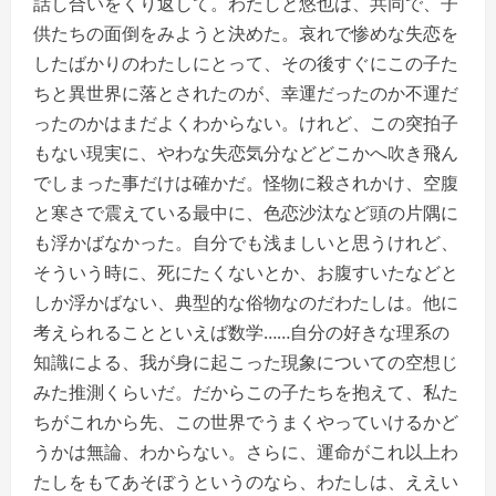
話し合いをくり返して。わたしと悠也は、共同で、子
供たちの面倒をみようと決めた。哀れで惨めな失恋を
したばかりのわたしにとって、その後すぐにこの子た
ちと異世界に落とされたのが、幸運だったのか不運だ
ったのかはまだよくわからない。けれど、この突拍子
もない現実に、やわな失恋気分などどこかへ吹き飛ん
でしまった事だけは確かだ。怪物に殺されかけ、空腹
と寒さで震えている最中に、色恋沙汰など頭の片隅に
も浮かばなかった。自分でも浅ましいと思うけれど、
そういう時に、死にたくないとか、お腹すいたなどと
しか浮かばない、典型的な俗物なのだわたしは。他に
考えられることといえば数学……自分の好きな理系の
知識による、我が身に起こった現象についての空想じ
みた推測くらいだ。だからこの子たちを抱えて、私た
ちがこれから先、この世界でうまくやっていけるかど
うかは無論、わからない。さらに、運命がこれ以上わ
たしをもてあそぼうというのなら、わたしは、ええい