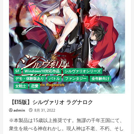
ム
リ
ラ
ー
ト〜
の
詳
細
を
ご
覧
く
だ
さ
い
SF
Windows10対応作品
シルヴァリオシリーズ
デモ・体験版あり
バトル
ファンタジー
全年齢向け
女戦士
恋愛
【E15版】シルヴァリオ ラグナロク
admin
8月 31, 2022
※本製品は15歳以上推奨です。無謬の千年王国にて、
衆生を統べる神在れかし。現人神は不老、不朽、そし