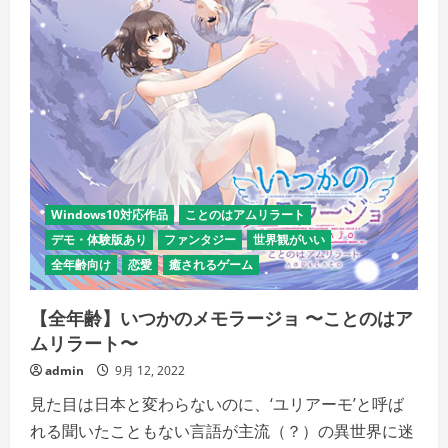
く
だ
さ
い
Windows10対応作品
ことのはアムリラート
デモ・体験版あり
ファンタジー
世界観がいい
全年齢向け
恋愛
癒されるゲーム
【全年齢】いつかのメモラージョ 〜ことのはア
ムリラート〜
admin
9月 12, 2022
見た目は日本と変わらないのに、‘ユリアーモ’と呼ば
れる聞いたこともない言語が主流（？）の異世界に迷