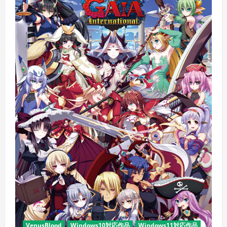
ョ
ン：
『城
塞
都
市
タ
ル
テ
ト
ス』
feat.
テ
ィ
ア
ー
ズ・
ト
ゥ・
テ
ィ
ア
ラ
2（ダ
ン
ジ
ョ
ン
ト
ラ
ベ
ラ
VenusBlood
Windows10対応作品
Windows11対応作品