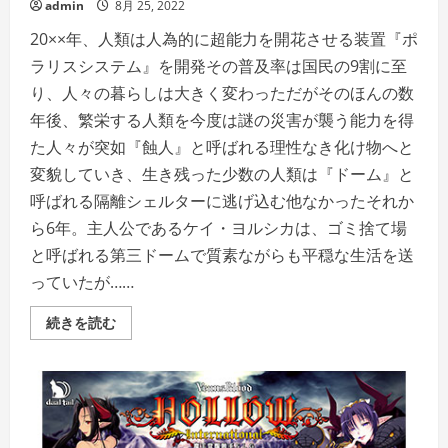
admin
8月 25, 2022
20××年、人類は人為的に超能力を開花させる装置『ポ
ラリスシステム』を開発その普及率は国民の9割に至
り、人々の暮らしは大きく変わっただがそのほんの数
年後、繁栄する人類を今度は謎の災害が襲う能力を得
た人々が突如『蝕人』と呼ばれる理性なき化け物へと
変貌していき、生き残った少数の人類は『ドーム』と
呼ばれる隔離シェルターに逃げ込む他なかったそれか
ら6年。主人公であるケイ・ヨルシカは、ゴミ捨て場
と呼ばれる第三ドームで質素ながらも平穏な生活を送
っていたが……
PSYCHIC
続きを読む
ECLIPSE
―
サ
イ
キ
ッ
ク
イ
ク