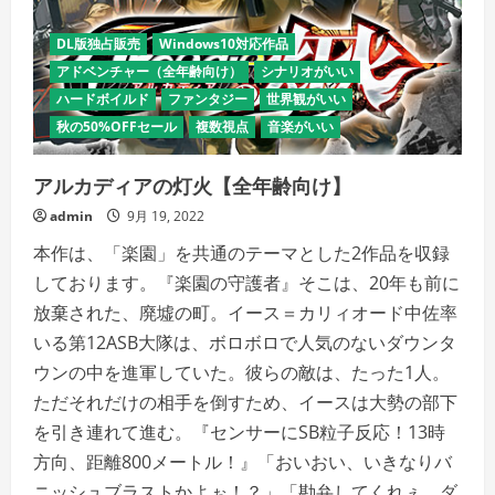
く
だ
さ
DL版独占販売
Windows10対応作品
い
アドベンチャー（全年齢向け）
シナリオがいい
ハードボイルド
ファンタジー
世界観がいい
秋の50%OFFセール
複数視点
音楽がいい
アルカディアの灯火【全年齢向け】
admin
9月 19, 2022
本作は、「楽園」を共通のテーマとした2作品を収録
しております。『楽園の守護者』そこは、20年も前に
放棄された、廃墟の町。イース＝カリィオード中佐率
いる第12ASB大隊は、ボロボロで人気のないダウンタ
ウンの中を進軍していた。彼らの敵は、たった1人。
ただそれだけの相手を倒すため、イースは大勢の部下
を引き連れて進む。『センサーにSB粒子反応！13時
方向、距離800メートル！』「おいおい、いきなりバ
ニッシュブラストかよぉ！？」「勘弁してくれぇ、ダ