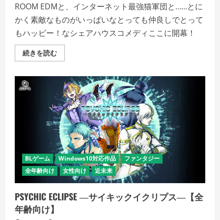
ROOM EDMと、インターネット最強猫軍団と……とに
かく素敵なものがいっぱいなとっても仲良しでとって
もハッピー！なシェアハウスコメディここに開幕！
キ
続きを読む
ラ
キ
ラ
モ
ン
ス
タ
ー
ズ
Season01【全
年
齢
向
け】
の
BLゲーム
Windows10対応作品
ファンタジー
詳
細
全年齢向け
女性向け
近未来
を
ご
覧
PSYCHIC ECLIPSE ―サイキックイクリプス―【全
く
だ
年齢向け】
さ
い