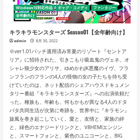
Windows10対応作品
ギャグ・コメディ
ファンタジー
全年齢向け
キラキラモンスターズ Season01【全年齢向け】
admin
8月 30, 2022
※ver1.01パッチ適用済み常夏のリゾート『セントア
リア』に招待された、引きこもり吸血鬼のヴェネ、オ
シャレ狼少女のアリサ、ゆめかわJK悪魔のイヴ、フラ
ンフランのフランの4人の怪物の女の子たちを待ち受
けていたのは、ネット配信のシェアハウスドキュメン
タリー番組『キラキラモンスターズ』への出演依頼だ
った。種族も、年齢も、何もかもが異なる4人のドタ
バタ共同生活が次第に奇跡を、世界中に『キラモン』
旋風を巻き起こしていく。愛と、友情と、家族の絆
と、緑色のエナジードリンクと、V8HEMIエンジン
と、スマートフォンと、紫色のユニコーンと、BIG