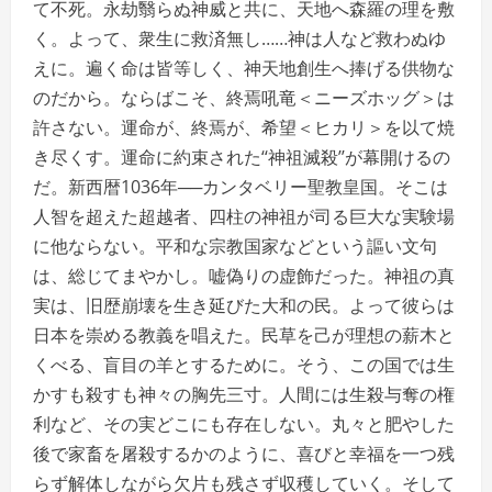
て不死。永劫翳らぬ神威と共に、天地へ森羅の理を敷
く。よって、衆生に救済無し……神は人など救わぬゆ
えに。遍く命は皆等しく、神天地創生へ捧げる供物な
のだから。ならばこそ、終焉吼竜＜ニーズホッグ＞は
許さない。運命が、終焉が、希望＜ヒカリ＞を以て焼
き尽くす。運命に約束された‘‘神祖滅殺’’が幕開けるの
だ。新西暦1036年──カンタベリー聖教皇国。そこは
人智を超えた超越者、四柱の神祖が司る巨大な実験場
に他ならない。平和な宗教国家などという謳い文句
は、総じてまやかし。嘘偽りの虚飾だった。神祖の真
実は、旧歴崩壊を生き延びた大和の民。よって彼らは
日本を崇める教義を唱えた。民草を己が理想の薪木と
くべる、盲目の羊とするために。そう、この国では生
かすも殺すも神々の胸先三寸。人間には生殺与奪の権
利など、その実どこにも存在しない。丸々と肥やした
後で家畜を屠殺するかのように、喜びと幸福を一つ残
らず解体しながら欠片も残さず収穫していく。そして