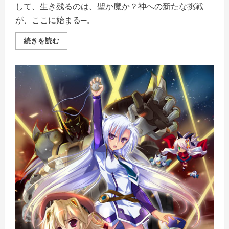
して、生き残るのは、聖か魔か？神への新たな挑戦
が、ここに始まる─。
VenusBlood
続きを読む
GAIA
International
全
年
齢
版
DL
版
の
詳
細
を
ご
覧
く
だ
さ
い