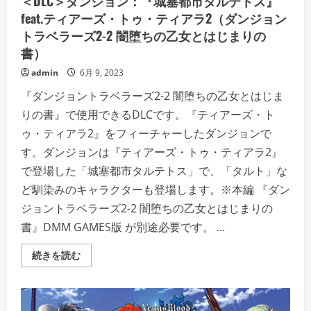
＜DLC＞ダンジョン：『城塞都市タルテトス』
feat.ティアーズ・トゥ・ティアラ2（ダンジョン
トラベラーズ2-2 闇堕ちの乙女とはじまりの
書）
admin
6月 9, 2023
『ダンジョントラベラーズ2-2 闇堕ちの乙女とはじま
りの書』で使用できるDLCです。『ティアーズ・ト
ゥ・ティアラ2』をフィーチャーしたダンジョンで
す。ダンジョンは『ティアーズ・トゥ・ティアラ2』
で登場した「城塞都市タルテトス」で、「タルト」な
ど馴染みのキャラクターも登場します。※本編 『ダン
ジョントラベラーズ2-2 闇堕ちの乙女とはじまりの
書』DMM GAMES版 が別途必要です。 ...
＜
続きを読む
DLC
＞
ダ
ン
ジ