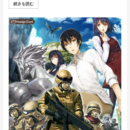
白
続きを読む
銀
の
カ
ル
と
蒼
空
の
女
王
オ
リ
ジ
ナ
ル
サ
ウ
ン
ド
ト
ラ
ッ
ク
付
き
の
詳
細
を
ご
覧