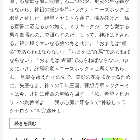
滅する故郷を前に覚醒する二つの影。厄災の星を轟か
せながら、神祖の滅びを希いラグナ・ニーズホッグは
邪竜と化した。絶望＜ヤミ＞を穿て、噛み砕けと。猛
る宣誓に応えるかの如く、ミサキ・クジョウも愛する
男を血濡れの月で照らすのだ。よって、神託は下され
る。銀に煌く大いなる狼の冬と共に。「おまえは‘‘運
命’’であらねばならない」「おまえは‘‘終焉’’であらねば
ならない」「おまえは‘‘希望’’であらねばならない」ゆ
えにいざ、終焉吼竜＜ニーズホッグ＞は斯くやあら
ん。 地獄を超えたその先で、笑顔の花を咲かせるため
に。失墜せよ、神々の千年王国。葬想月華＜ツクヨミ
＞は今、此処に運命の車輪を回す。「汝、希望＜ヒカ
リ＞の殉教者よ――我が心臓に牙を立て‘‘神殺し＜ラ
グナロク＞’’を完遂せよ」
【E15
続きを読む
版】
シ
ル