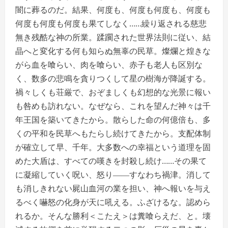
闇に葬るのだ。結果、何度も、何度も何度も、何度も
何度も何度も何度も果てしなく……繰り返される慈悲
無き残酷な神の所業。蹂躙された世界法則に従い、結
晶へと変化する何も知らぬ無辜の民草。燦爛と煌きな
がら血を喰らい、肉を喰らい、赤子も老人も区別な
く、数多の悲鳴を貪りつくして星の樹海が降誕する。
禍々しくも荘厳で、おぞましくも幻想的な光景に報い
も咎めも訪れない。なぜなら、これを望んだ神々は千
年王国を築いてきたから。散らした命の何億倍も、多
くの平和を民草へもたらし続けてきたから。支配体制
が確立して早、千年。大多数への幸福という道理を固
めた大盾は、すべての嘆きを封殺し続け……その果て
に凝縮していく呪い、怒り――すなわち禍津。消して
も消しきれない屍山血河の業を担い、神へ報いを与え
るべく嚇怒の化身が天に吼える。ふざけるな。認めら
れるか。そんな勝利＜こたえ＞は糞喰らえだ、と。壊