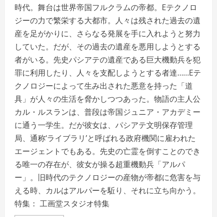
時代。舞台は世界帝国フルクラムの帝都。Eテクノロ
ジーの力で繁栄する大都市。人々は残された過去の遺
産を足がかりに、さらなる発展を手に入れようと努力
していた。だが、その過去の遺産を悪用しようとする
者がいる。先史パシアテの遺産である巨大機動兵を犯
罪に利用したり、人々を支配しようとする者達……Eテ
クノロジーによって生み出された悪意を持った「道
具」が人々の生活を脅かしつつあった。物語の主人公
カル・ルスランは、普段は帝国ジュニア・アカデミー
に通う一学生。だが彼女は、パシアテ文明保存管理
局、通称‘ライブラリ’と呼ばれる政府機関に雇われた
エージェントでもある。先史の亡霊を倒すことのでき
る唯一の存在が、彼女が操る超重機動兵「アルパ
ー」。旧時代のテクノロジーの産物が帝都に危害を与
える時、カルはアルパーを駈り、それに立ち向かう。
特集： 工画堂スタジオ特集