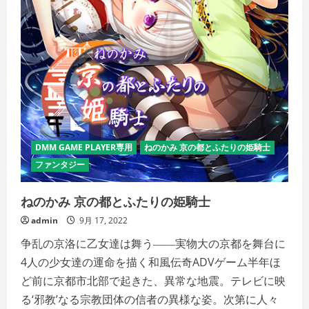
い
DMM GAME PLAYER専用
ねのかみ 京の都とふたりの姫騎士
ファンタジー
ねのかみ 京の都とふたりの姫騎士
admin
9月 17, 2022
争乱の京洛に乙女達は舞う――実物大の京都を舞台に
4人の少女達の運命を描く和風伝奇ADVゲーム半年ほ
ど前に京都市北部で起きた、異常な地震。テレビに映
る‘邪教’なる宗教団体の信者の異様な姿。次第に人々