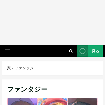
見る
プ
ラ
イ
家
ファンタジー
マ
リ
メ
ファンタジー
ニ
ュ
ー