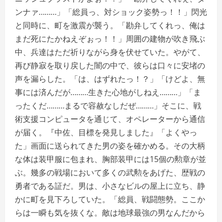
ンナァ………」「総員っ、対ショック姿勢っ！！」閃光
と同時に、町を激震が襲う。「勘弁してくれっ、俺は
まだ死にたかねえぞぉっ！！」周囲の建物が吹き飛ぶ
中、兵達はただ祈りながら身を伏せていた。やがて、
再び静寂を取り戻した闇の中で、彼らは口々に安堵の
声を漏らした。「は、はずれたっ！？」「けどよ、無
事には済んだが………生きた心地がしねえ………」「ま
ったくだ………まるで容赦なしだぜ………」そこに、戦
術支援コンピュータを通じて、オペレーターから通信
が届く。『中佐、目標を発見しました』「よくやっ
た」画面に送られてきた男の姿を確かめる。その大柄
な体は装甲服に包まれ、胸部装甲には15個の勲章が並
ぶ。幾多の戦場において多くの武勲をあげた、歴戦の
勇者である証だ。男は、小さなビルの屋上に立ち、静
かに町を見下ろしていた。「総員、戦闘態勢。ここか
らは一瞬も気を抜くな。敵は地球最強の男なんだから