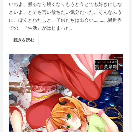
いわよ、煮るなり焼くなりもうどうとでも好きにしな
さいよ、とでも言い放ちたい気分だった。そんなふう
に、ぼくとわたしと、子供たちは出会い…………異世界
での、『生活』がはじまった。
ア
続きを読む
ル
カ
デ
ィ
ア
の
灯
火
【全
年
齢
向
け】
の
詳
細
を
ご
覧
く
だ
さ