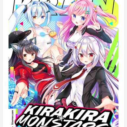
ヴ
ァ
リ
オ
ラ
グ
ナ
ロ
ク
の
詳
細
を
ご
覧
く
だ
さ
い