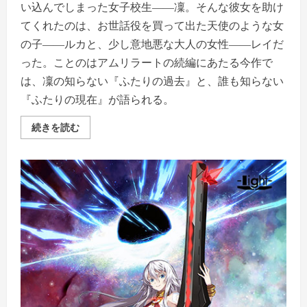
い込んでしまった女子校生――凜。そんな彼女を助け
てくれたのは、お世話役を買って出た天使のような女
の子――ルカと、少し意地悪な大人の女性――レイだ
った。ことのはアムリラートの続編にあたる今作で
は、凜の知らない『ふたりの過去』と、誰も知らない
『ふたりの現在』が語られる。
【全
続きを読む
年
齢】
い
つ
か
の
メ
モ
ラ
ー
ジ
ョ
〜
こ
と
の
は
ア