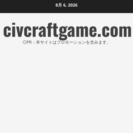
コ
8月 6, 2026
ン
civcraftgame.com
テ
ン
ツ
◎PR：本サイトはプロモーションを含みます。
に
ス
キ
ッ
プ
し
ま
す