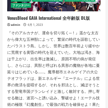
ー
ズ
ファンタジー
2-
2
闇
VenusBlood GAIA International 全年齢版 DL版
堕
ち
の
admin
6月 1, 2023
乙
女
『そのアルカナが、運命を切り拓く─！』遥かな太古
と
は
から偉大な五神獣によって、繁栄の時代を謳歌してい
じ
ま
たパラストラ島。しかし、世界は数百年前より緩やか
り
の
に荒廃する黄昏の時代を迎えていた。大地は渇き、海
書）
の
は干上がり、出生率は激減し、原因不明の病が発症
詳
細
し、さらには、異獣と呼ばれる異形の魔物が各地に蔓
を
ご
延りはじめている……。魔導都市エネルゲイアの大公
覧
テオフラッドは、新エネルギー『エーテル』による世
く
だ
界の救済を提唱するが、それを邪法とし、滅ぼそうと
さ
い
する聖竜帝国グランレイドと激しく敵対する。押し寄
せる敵は、迷宮へと誘い込み、撃破せよ！エーテル技
術の極致『幻魔創生』で最強の戦力を確保せよ！果た