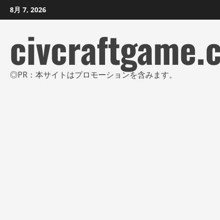
コ
8月 7, 2026
ン
civcraftgame.
テ
ン
ツ
に
◎PR：本サイトはプロモーションを含みます。
ス
キ
ッ
プ
し
ま
す