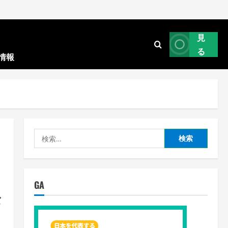
見
る
情報
検
索:
GA
な