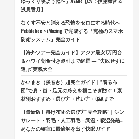
ゆっくり寝ようね〜』ASMR【CV：伊藤舞音＆
浅見香月】
なくす不安と消える恐怖をゼロにする時代へ
Pebblebee × iMazing で完成する「究極のスマホ
防衛システム」完全ガイド
【海外ツアー完全ガイド】アジア最安1万円台
＆ハワイ朝食付き割引まで網羅 ― “失敗せずに
選ぶ”実践大全
かいまき（掻巻き）超完全ガイド｜“着る布
団”で肩・首・足元の冷えを根こそぎ防ぐ！素
材別おすすめ・選び方・洗い方・Q&Aまで
【最新版】掛け布団の選び方“完全攻略”｜シン
サレート・羽毛・人工羽毛・調温・吸湿発熱…
あなたの寝室に最適解を出す快眠ガイド