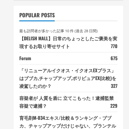
POPULAR POSTS
最も訪問者が多かった記事 10 件 (過去 28 日間)
【DELISH MALL】日常のちょっとしたご褒美を実
現するお取り寄せサイト
770
Forum
675
「リニューアルイクオス・イクオスEXプラス」
はブブカ,チャップアップ,ポリピュアEX(比較)を
凌駕したのか？
327
容疑者が 人質を盾に 立てこもった！逮捕監禁
容疑で逮捕？
229
育毛剤M-034エキス/比較＆ランキング・ブブ
カ、チャップアップだけじゃない、プランテル