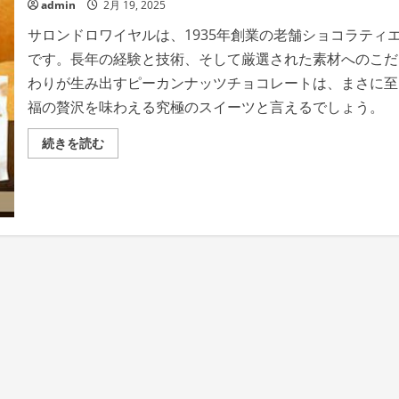
チ
admin
2月 19, 2025
ョ
コ
サロンドロワイヤルは、1935年創業の老舗ショコラティ
レ
ー
です。長年の経験と技術、そして厳選された素材へのこだ
ト
—
わりが生み出すピーカンナッツチョコレートは、まさに至
極
上
福の贅沢を味わえる究極のスイーツと言えるでしょう。
の
味
わ
サ
続きを読む
い
ロ
を
ン
あ
ド
な
ロ
た
ワ
に
イ
の
ヤ
詳
ル
細
ピ
を
ー
ご
カ
覧
ン
く
ナ
だ
ッ
さ
ツ：
い
至
福
の
贅
沢