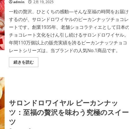
admin
2月 19, 2025
一粒の贅沢、ひとくちの感動—そんな至福の時間をお届け
するのが、サロンドロワイヤルのピーカンナッツチョコレ
ートです。創業1935年、老舗ショコラティエとして日本
チョコレート文化をけん引し続けるサロンドロワイヤル。
年間110万個以上の販売実績を誇るピーカンナッツチョコ
レートシリーズは、当ブランドの人気No.1商品です。
サ
続きを読む
ロ
ン
ド
ロ
ワ
イ
ヤ
ル
の
サロンドロワイヤル ピーカンナッ
ピ
ー
ツ：至福の贅沢を味わう究極のスイー
カ
ン
ナ
ツ
ッ
ツ