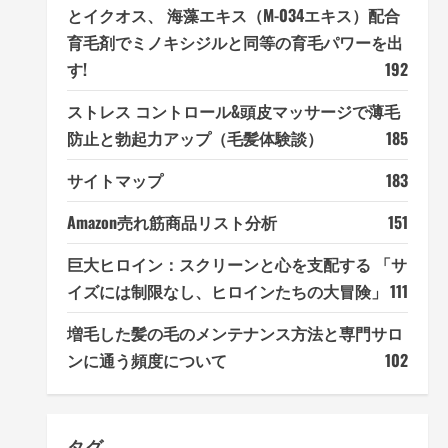
とイクオス、 海藻エキス（M-034エキス）配合
育毛剤でミノキシジルと同等の育毛パワーを出
す!
192
ストレス コントロール&頭皮マッサージで薄毛
防止と勃起力アップ（毛髪体験談）
185
サイトマップ
183
Amazon売れ筋商品リスト分析
151
巨大ヒロイン：スクリーンと心を支配する 「サ
イズには制限なし、ヒロインたちの大冒険」
111
増毛した髪の毛のメンテナンス方法と専門サロ
ンに通う頻度について
102
タグ