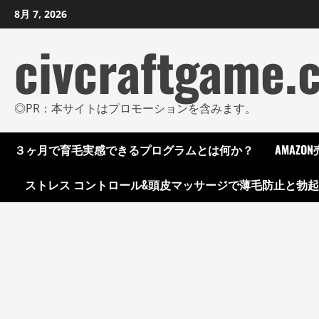
コ
8月 7, 2026
ン
civcraftgame.
テ
ン
ツ
に
◎PR：本サイトはプロモーションを含みます。
ス
キ
３ヶ月で育毛実感できるプログラムとは何か？
AMAZ
ッ
プ
ストレス コントロール&頭皮マッサージで薄毛防止と勃
し
ま
す