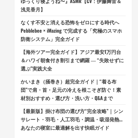
ゆっくり寝ようね〜』ASMR【CV：伊藤舞音＆
浅見香月】
なくす不安と消える恐怖をゼロにする時代へ
Pebblebee × iMazing で完成する「究極のスマホ
防衛システム」完全ガイド
【海外ツアー完全ガイド】アジア最安1万円台
＆ハワイ朝食付き割引まで網羅 ― “失敗せずに
選ぶ”実践大全
かいまき（掻巻き）超完全ガイド｜“着る布
団”で肩・首・足元の冷えを根こそぎ防ぐ！素
材別おすすめ・選び方・洗い方・Q&Aまで
【最新版】掛け布団の選び方“完全攻略”｜シン
サレート・羽毛・人工羽毛・調温・吸湿発熱…
あなたの寝室に最適解を出す快眠ガイド