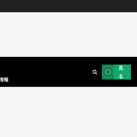
見
る
情報