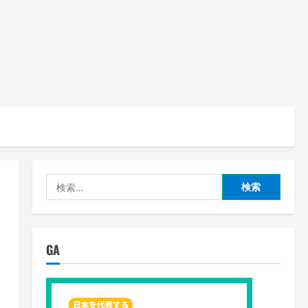
検
索:
GA