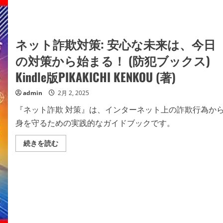
ネット詐欺対策: 安心な未来は、今日
の対策から始まる！ (防犯ブックス)
Kindle版PIKAKICHI KENKOU (著)
admin
2月 2, 2025
『ネット詐欺 対策』は、インターネット上の詐欺行為か
身を守るための実践的なガイドブックです。
ネ
続きを読む
ッ
ト
詐
欺
対
策:
安
心
な
未
来