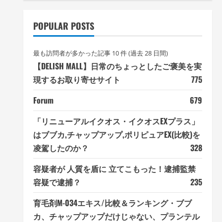
POPULAR POSTS
最も訪問者が多かった記事 10 件 (過去 28 日間)
【DELISH MALL】日常のちょっとしたご褒美を実
現するお取り寄せサイト
775
Forum
679
「リニューアルイクオス・イクオスEXプラス」
はブブカ,チャップアップ,ポリピュアEX(比較)を
凌駕したのか？
328
容疑者が 人質を盾に 立てこもった！逮捕監禁
容疑で逮捕？
235
育毛剤M-034エキス/比較＆ランキング・ブブ
カ、チャップアップだけじゃない、プランテル