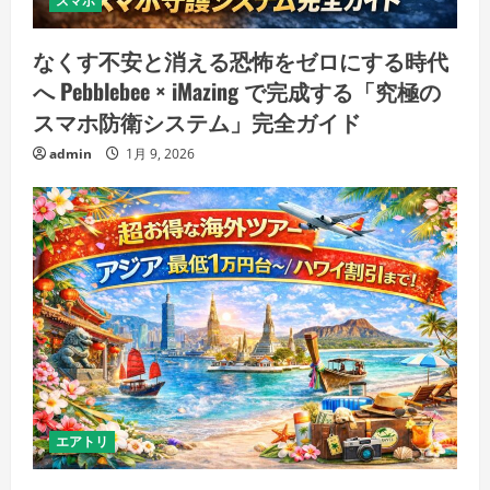
スマホ
なくす不安と消える恐怖をゼロにする時代
へ Pebblebee × iMazing で完成する「究極の
スマホ防衛システム」完全ガイド
admin
1月 9, 2026
エアトリ