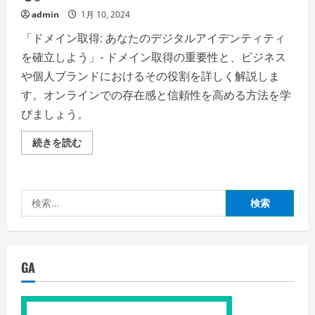
admin
1月 10, 2024
「ドメイン取得: あなたのデジタルアイデンティティ
を確立しよう」- ドメイン取得の重要性と、ビジネス
や個人ブランドにおけるその役割を詳しく解説しま
す。オンラインでの存在感と信頼性を高める方法を学
びましょう。
ド
続きを読む
メ
イ
ン
取
得:
検
デ
ジ
索:
タ
ル
ア
イ
デ
GA
ン
テ
ィ
テ
ィ