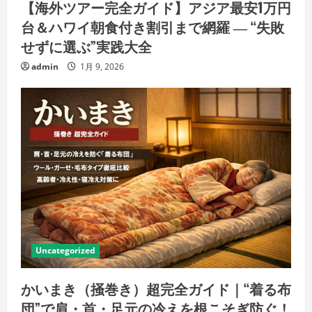
【海外ツアー完全ガイド】アジア最安1万円
台＆ハワイ朝食付き割引まで網羅 ― “失敗
せずに選ぶ”実践大全
admin
1月 9, 2026
Uncategorized
かいまき（掻巻き）超完全ガイド｜“着る布
団”で肩・首・足元の冷えを根こそぎ防ぐ！