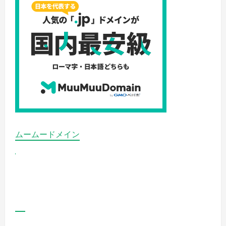
確
立
「あ
な
た
の
デ
ジ
タ
ル
世
界、
独
自
ド
メ
イ
ン
で
ムームードメイン
始
ま
る」
の
詳
細
を
ご
覧
く
だ
さ
い