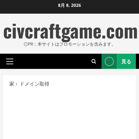
コ
8月 8, 2026
ン
civcraftgame.com
テ
ン
ツ
◎PR：本サイトはプロモーションを含みます。
に
ス
見る
キ
プ
ッ
ラ
プ
イ
家
ドメイン取得
し
マ
リ
ま
メ
す
ニ
ュ
ー