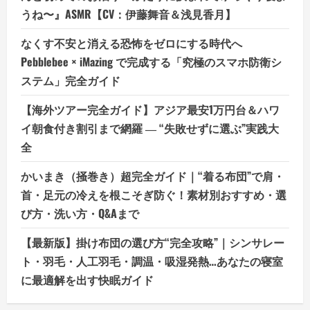
うね〜』ASMR【CV：伊藤舞音＆浅見香月】
なくす不安と消える恐怖をゼロにする時代へ
Pebblebee × iMazing で完成する「究極のスマホ防衛シ
ステム」完全ガイド
【海外ツアー完全ガイド】アジア最安1万円台＆ハワ
イ朝食付き割引まで網羅 ― “失敗せずに選ぶ”実践大
全
かいまき（掻巻き）超完全ガイド｜“着る布団”で肩・
首・足元の冷えを根こそぎ防ぐ！素材別おすすめ・選
び方・洗い方・Q&Aまで
【最新版】掛け布団の選び方“完全攻略”｜シンサレー
ト・羽毛・人工羽毛・調温・吸湿発熱…あなたの寝室
に最適解を出す快眠ガイド