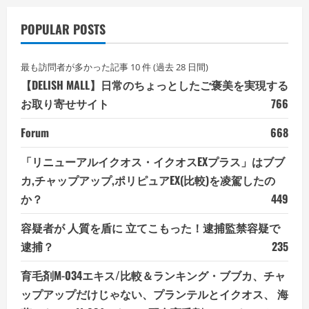
POPULAR POSTS
最も訪問者が多かった記事 10 件 (過去 28 日間)
【DELISH MALL】日常のちょっとしたご褒美を実現する
お取り寄せサイト
766
Forum
668
「リニューアルイクオス・イクオスEXプラス」はブブ
カ,チャップアップ,ポリピュアEX(比較)を凌駕したの
か？
449
容疑者が 人質を盾に 立てこもった！逮捕監禁容疑で
逮捕？
235
育毛剤M-034エキス/比較＆ランキング・ブブカ、チャ
ップアップだけじゃない、プランテルとイクオス、 海