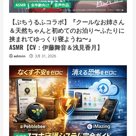
ASMR
全年齢向け
音声作品
【ぷちうるふコラボ】『クールなお姉さん
＆天然ちゃんと初めてのお泊り〜ふたりに
挟まれてゆっくり寝ようね〜』
ASMR【CV：伊藤舞音＆浅見香月】
admin
3月 31, 2026