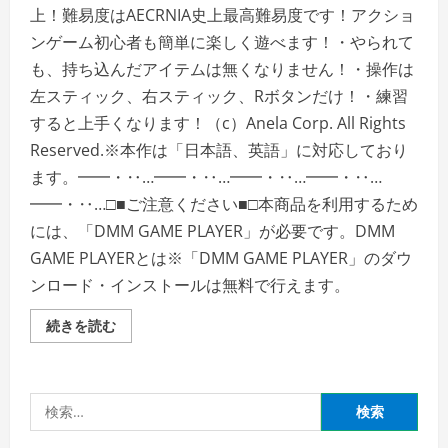
上！難易度はAECRNIA史上最高難易度です！アクショ
ンゲーム初心者も簡単に楽しく遊べます！・やられて
も、持ち込んだアイテムは無くなりません！・操作は
左スティック、右スティック、Rボタンだけ！・練習
すると上手くなります！（c）Anela Corp. All Rights
Reserved.※本作は「日本語、英語」に対応しており
ます。━━・‥…━━・‥…━━・‥…━━・‥…
━━・‥…□■ご注意ください■□本商品を利用するため
には、「DMM GAME PLAYER」が必要です。DMM
GAME PLAYERとは※「DMM GAME PLAYER」のダウ
ンロード・インストールは無料で行えます。
タ
続きを読む
ワ
ー
オ
ブ
ア
検
プ
リ
索:
ヴ