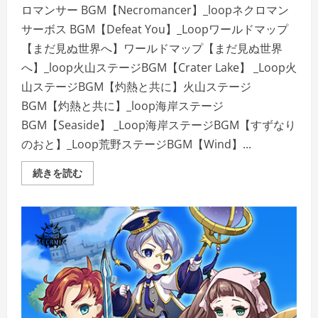
ロマンサー BGM【Necromancer】_loopネクロマン
サーボス BGM【Defeat You】_Loopワールドマップ
【まだ見ぬ世界へ】ワールドマップ【まだ見ぬ世界
へ】_loop火山ステージBGM【Crater Lake】 _Loop火
山ステージBGM【灼熱と共に】火山ステージ
BGM【灼熱と共に】_loop海岸ステージ
BGM【Seaside】 _Loop海岸ステージBGM【すずなり
のおと】_Loop荒野ステージBGM【Wind】...
＜
続きを読む
DLC
＞
タ
ワ
ー
オ
ブ
ア
プ
リ
ヴ
ァ
ル
オ