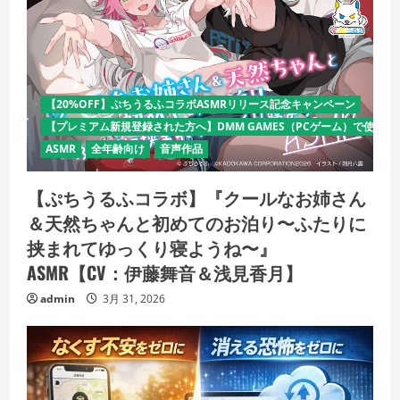
【20%OFF】ぷちうるふコラボASMRリリース記念キャンペーン
【プレミアム新規登録された方へ】DMM GAMES（PCゲーム）で使える
ASMR
全年齢向け
音声作品
【ぷちうるふコラボ】『クールなお姉さん
＆天然ちゃんと初めてのお泊り〜ふたりに
挟まれてゆっくり寝ようね〜』
ASMR【CV：伊藤舞音＆浅見香月】
admin
3月 31, 2026