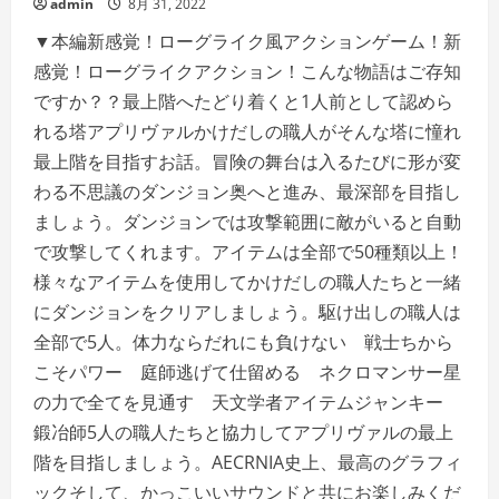
admin
8月 31, 2022
▼本編新感覚！ローグライク風アクションゲーム！新
感覚！ローグライクアクション！こんな物語はご存知
ですか？？最上階へたどり着くと1人前として認めら
れる塔アプリヴァルかけだしの職人がそんな塔に憧れ
最上階を目指すお話。冒険の舞台は入るたびに形が変
わる不思議のダンジョン奥へと進み、最深部を目指し
ましょう。ダンジョンでは攻撃範囲に敵がいると自動
で攻撃してくれます。アイテムは全部で50種類以上！
様々なアイテムを使用してかけだしの職人たちと一緒
にダンジョンをクリアしましょう。駆け出しの職人は
全部で5人。体力ならだれにも負けない 戦士ちから
こそパワー 庭師逃げて仕留める ネクロマンサー星
の力で全てを見通す 天文学者アイテムジャンキー
鍛冶師5人の職人たちと協力してアプリヴァルの最上
階を目指しましょう。AECRNIA史上、最高のグラフィ
ックそして、かっこいいサウンドと共にお楽しみくだ