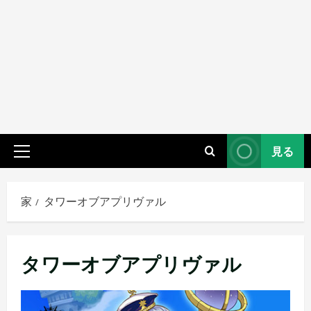
見る
プ
ラ
イ
家
タワーオブアプリヴァル
マ
リ
メ
タワーオブアプリヴァル
ニ
ュ
ー