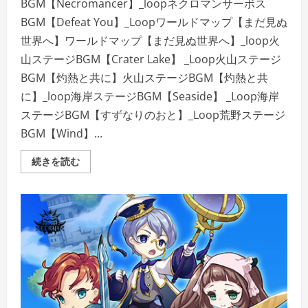
BGM【Necromancer】_loopネクロマンサーボス
BGM【Defeat You】_Loopワールドマップ【まだ見ぬ
世界へ】ワールドマップ【まだ見ぬ世界へ】_loop火
山ステージBGM【Crater Lake】 _Loop火山ステージ
BGM【灼熱と共に】火山ステージBGM【灼熱と共
に】_loop海岸ステージBGM【Seaside】 _Loop海岸
ステージBGM【すずなりのおと】_Loop荒野ステージ
BGM【Wind】...
タ
続きを読む
ワ
ー
オ
ブ
ア
プ
リ
ヴ
ァ
ル
サ
ウ
ン
ド
ト