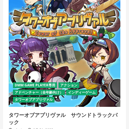
リ
ジ
ナ
ル
サ
ウ
ン
ド
ト
ラ
ッ
ク
の
詳
細
を
ご
覧
く
だ
さ
DMM GAME PLAYER専用
アクション
い
アドベンチャー（全年齢向け）
インディーゲーム
タワーオブアプリヴァル
タワーオブアプリヴァル サウンドトラックパ
ック