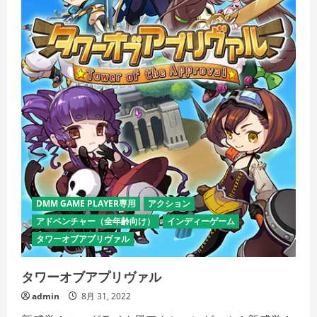
ラ
ッ
ク
パ
ッ
ク
の
詳
細
を
ご
覧
く
だ
さ
い
DMM GAME PLAYER専用
アクション
アドベンチャー（全年齢向け）
インディーゲーム
タワーオブアプリヴァル
タワーオブアプリヴァル
admin
8月 31, 2022