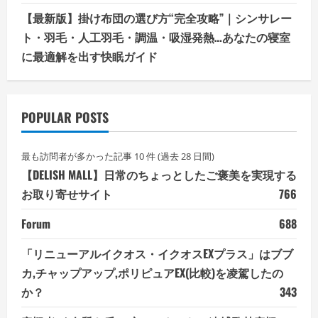
【最新版】掛け布団の選び方“完全攻略”｜シンサレー
ト・羽毛・人工羽毛・調温・吸湿発熱…あなたの寝室
に最適解を出す快眠ガイド
POPULAR POSTS
最も訪問者が多かった記事 10 件 (過去 28 日間)
【DELISH MALL】日常のちょっとしたご褒美を実現する
お取り寄せサイト
766
Forum
688
「リニューアルイクオス・イクオスEXプラス」はブブ
カ,チャップアップ,ポリピュアEX(比較)を凌駕したの
か？
343