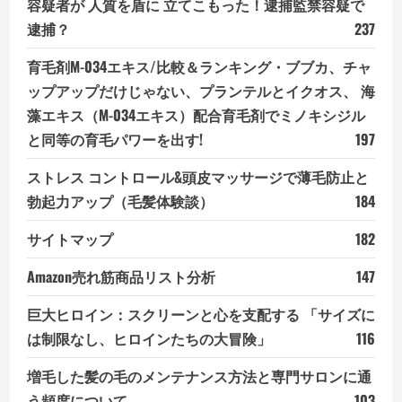
容疑者が 人質を盾に 立てこもった！逮捕監禁容疑で
逮捕？
237
育毛剤M-034エキス/比較＆ランキング・ブブカ、チャ
ップアップだけじゃない、プランテルとイクオス、 海
藻エキス（M-034エキス）配合育毛剤でミノキシジル
と同等の育毛パワーを出す!
197
ストレス コントロール&頭皮マッサージで薄毛防止と
勃起力アップ（毛髪体験談）
184
サイトマップ
182
Amazon売れ筋商品リスト分析
147
巨大ヒロイン：スクリーンと心を支配する 「サイズに
は制限なし、ヒロインたちの大冒険」
116
増毛した髪の毛のメンテナンス方法と専門サロンに通
う頻度について
103