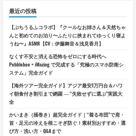
最近の投稿
【ぷちうるふコラボ】『クールなお姉さん＆天然ちゃ
んと初めてのお泊り〜ふたりに挟まれてゆっくり寝よ
うね〜』ASMR【CV：伊藤舞音＆浅見香月】
なくす不安と消える恐怖をゼロにする時代へ
Pebblebee × iMazing で完成する「究極のスマホ防衛シ
ステム」完全ガイド
【海外ツアー完全ガイド】アジア最安1万円台＆ハワ
イ朝食付き割引まで網羅 ― “失敗せずに選ぶ”実践大
全
かいまき（掻巻き）超完全ガイド｜“着る布団”で肩・
首・足元の冷えを根こそぎ防ぐ！素材別おすすめ・選
び方・洗い方・Q&Aまで