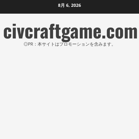
コ
8月 6, 2026
ン
civcraftgame.com
テ
ン
ツ
◎PR：本サイトはプロモーションを含みます。
に
ス
キ
ッ
プ
し
ま
す