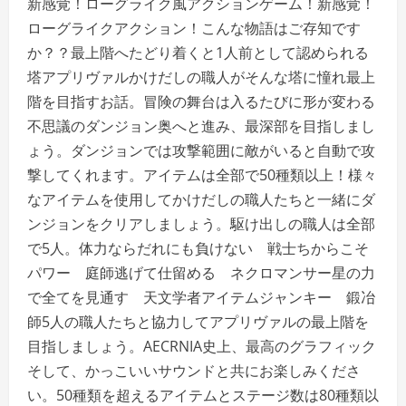
新感覚！ローグライク風アクションゲーム！新感覚！
ローグライクアクション！こんな物語はご存知です
か？？最上階へたどり着くと1人前として認められる
塔アプリヴァルかけだしの職人がそんな塔に憧れ最上
階を目指すお話。冒険の舞台は入るたびに形が変わる
不思議のダンジョン奥へと進み、最深部を目指しまし
ょう。ダンジョンでは攻撃範囲に敵がいると自動で攻
撃してくれます。アイテムは全部で50種類以上！様々
なアイテムを使用してかけだしの職人たちと一緒にダ
ンジョンをクリアしましょう。駆け出しの職人は全部
で5人。体力ならだれにも負けない 戦士ちからこそ
パワー 庭師逃げて仕留める ネクロマンサー星の力
で全てを見通す 天文学者アイテムジャンキー 鍛冶
師5人の職人たちと協力してアプリヴァルの最上階を
目指しましょう。AECRNIA史上、最高のグラフィック
そして、かっこいいサウンドと共にお楽しみくださ
い。50種類を超えるアイテムとステージ数は80種類以