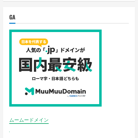
ァ
ル
の
詳
GA
細
を
ご
覧
く
だ
さ
い
ムームードメイン