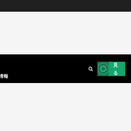
見
る
情報