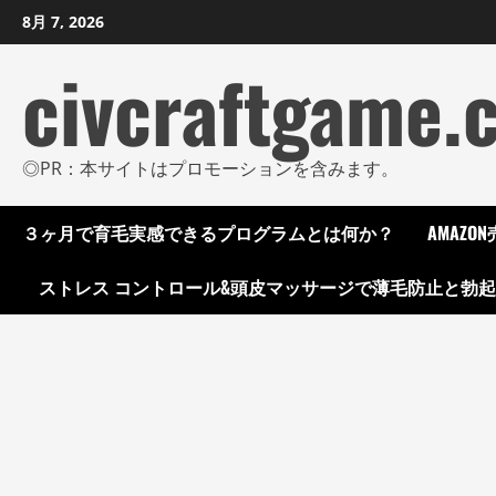
コ
8月 7, 2026
ン
civcraftgame.
テ
ン
ツ
に
◎PR：本サイトはプロモーションを含みます。
ス
キ
３ヶ月で育毛実感できるプログラムとは何か？
AMAZ
ッ
プ
ストレス コントロール&頭皮マッサージで薄毛防止と勃
し
ま
す