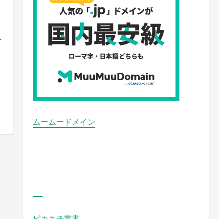
え
ムームードメイン
ピカキチ叢書