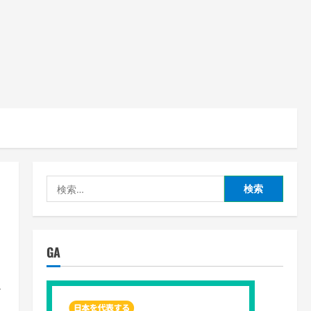
検
索:
る
GA