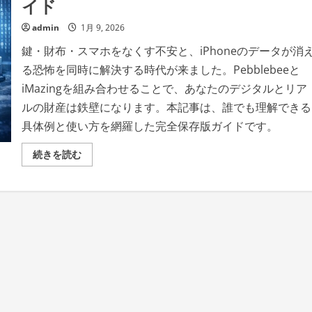
イド
admin
1月 9, 2026
鍵・財布・スマホをなくす不安と、iPhoneのデータが消
る恐怖を同時に解決する時代が来ました。Pebblebeeと
iMazingを組み合わせることで、あなたのデジタルとリア
ルの財産は鉄壁になります。本記事は、誰でも理解できる
具体例と使い方を網羅した完全保存版ガイドです。
な
続きを読む
く
す
不
安
と
消
え
る
恐
怖
を
ゼ
ロ
に
す
る