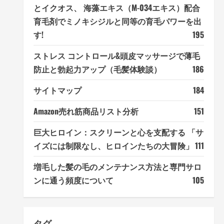
とイクオス、 海藻エキス（M-034エキス）配合
育毛剤でミノキシジルと同等の育毛パワーを出
す!
195
ストレス コントロール&頭皮マッサージで薄毛
防止と勃起力アップ（毛髪体験談）
186
サイトマップ
184
Amazon売れ筋商品リスト分析
151
巨大ヒロイン：スクリーンと心を支配する 「サ
イズには制限なし、ヒロインたちの大冒険」
111
増毛した髪の毛のメンテナンス方法と専門サロ
ンに通う頻度について
105
タグ