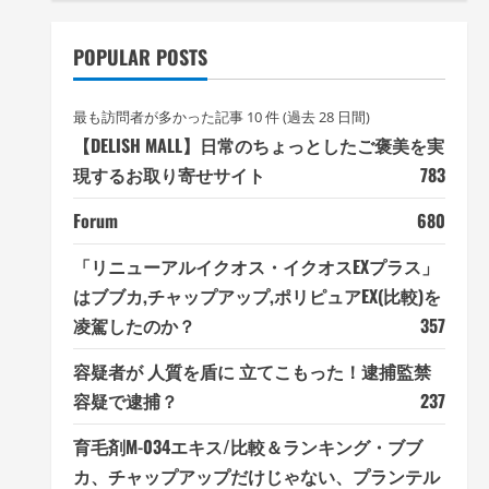
POPULAR POSTS
最も訪問者が多かった記事 10 件 (過去 28 日間)
【DELISH MALL】日常のちょっとしたご褒美を実
現するお取り寄せサイト
783
Forum
680
「リニューアルイクオス・イクオスEXプラス」
はブブカ,チャップアップ,ポリピュアEX(比較)を
凌駕したのか？
357
容疑者が 人質を盾に 立てこもった！逮捕監禁
容疑で逮捕？
237
育毛剤M-034エキス/比較＆ランキング・ブブ
カ、チャップアップだけじゃない、プランテル