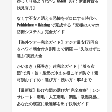
ゆっくり寝ようね〜』ASMR【CV：伊藤舞音＆
浅見香月】
なくす不安と消える恐怖をゼロにする時代へ
Pebblebee × iMazing で完成する「究極のスマホ
防衛システム」完全ガイド
【海外ツアー完全ガイド】アジア最安1万円台
＆ハワイ朝食付き割引まで網羅 ― “失敗せずに
選ぶ”実践大全
かいまき（掻巻き）超完全ガイド｜“着る布
団”で肩・首・足元の冷えを根こそぎ防ぐ！素
材別おすすめ・選び方・洗い方・Q&Aまで
【最新版】掛け布団の選び方“完全攻略”｜シン
サレート・羽毛・人工羽毛・調温・吸湿発熱…
あなたの寝室に最適解を出す快眠ガイド