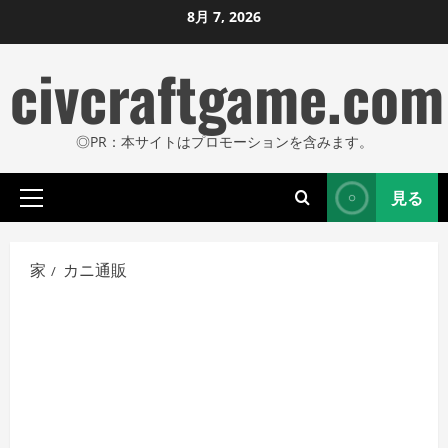
コ
8月 7, 2026
ン
civcraftgame.com
テ
ン
ツ
◎PR：本サイトはプロモーションを含みます。
に
ス
見る
キ
プ
ッ
ラ
プ
イ
家
カニ通販
し
マ
リ
ま
メ
す
ニ
ュ
ー