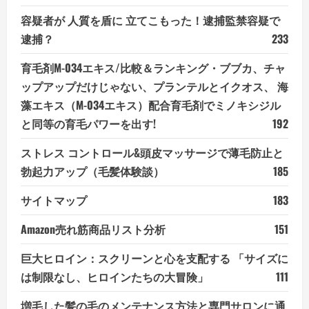
容疑者が 人質を盾に 立てこもった！逮捕監禁容疑で
逮捕？
233
育毛剤M-034エキス/比較＆ランキング・ブブカ、チャ
ップアップだけじゃない、プランテルとイクオス、 海
藻エキス（M-034エキス）配合育毛剤でミノキシジル
と同等の育毛パワーを出す!
192
ストレス コントロール&頭皮マッサージで薄毛防止と
勃起力アップ（毛髪体験談）
185
サイトマップ
183
Amazon売れ筋商品リスト分析
151
巨大ヒロイン：スクリーンと心を支配する 「サイズに
は制限なし、ヒロインたちの大冒険」
111
増毛した髪の毛のメンテナンス方法と専門サロンに通