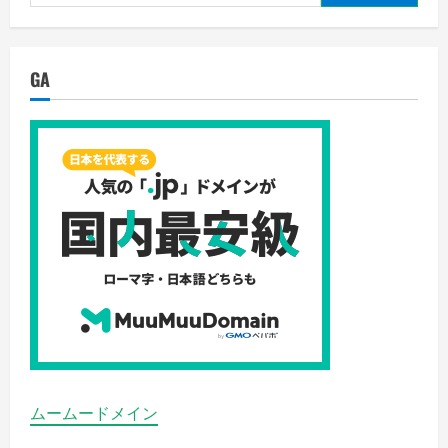
索:
く
食
だ
卓
さ
を
い
豪
華
GA
に！
の
詳
細
を
ご
覧
く
だ
さ
い
ムームードメイン