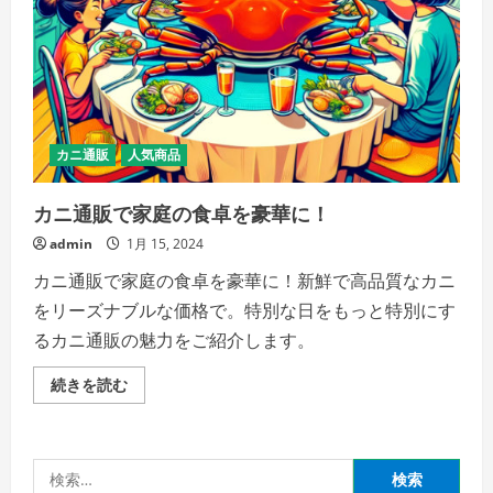
シ
ョ
ン・
カ
ッ
ト
済
み
の
選
カニ通販
人気商品
び
方
と、
カニ通販で家庭の食卓を豪華に！
年
末
年
admin
1月 15, 2024
始
に“満
カニ通販で家庭の食卓を豪華に！新鮮で高品質なカニ
足
度
をリーズナブルな価格で。特別な日をもっと特別にす
MAX”で
食
るカニ通販の魅力をご紹介します。
べ
る
コ
カ
続きを読む
ツ
ニ
の
通
詳
販
細
で
を
家
検
ご
庭
覧
の