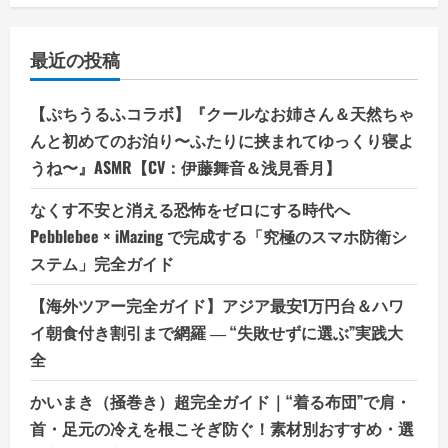
最近の投稿
【ぷちうるふコラボ】『クールなお姉さん＆天然ちゃ
んと初めてのお泊り〜ふたりに挟まれてゆっくり寝よ
うね〜』ASMR【CV：伊藤舞音＆浅見香月】
なくす不安と消える恐怖をゼロにする時代へ
Pebblebee × iMazing で完成する「究極のスマホ防衛シ
ステム」完全ガイド
【海外ツアー完全ガイド】アジア最安1万円台＆ハワ
イ朝食付き割引まで網羅 ― “失敗せずに選ぶ”実践大
全
かいまき（掻巻き）超完全ガイド｜“着る布団”で肩・
首・足元の冷えを根こそぎ防ぐ！素材別おすすめ・選