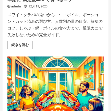
admin
12月 19, 2025
ズワイ・タラバの違いから、生・ボイル、ポーショ
ン・カット済みの選び方、人数別の量の目安、解凍の
コツ、しゃぶ・鍋・ボイルの食べ方まで、通販カニで
失敗しないための完全ガイド。
失
続きを読む
敗
し
な
い
「カ
ニ」
完
全
ガ
イ
ド：
ズ
ワ
イ・
タ
ラ
バ・
ポ
ー