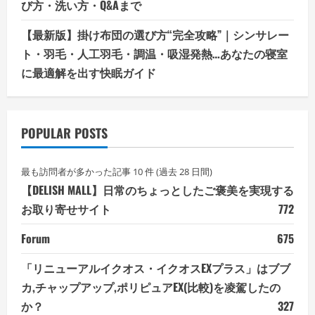
び方・洗い方・Q&Aまで
【最新版】掛け布団の選び方“完全攻略”｜シンサレー
ト・羽毛・人工羽毛・調温・吸湿発熱…あなたの寝室
に最適解を出す快眠ガイド
POPULAR POSTS
最も訪問者が多かった記事 10 件 (過去 28 日間)
【DELISH MALL】日常のちょっとしたご褒美を実現する
お取り寄せサイト
772
Forum
675
「リニューアルイクオス・イクオスEXプラス」はブブ
カ,チャップアップ,ポリピュアEX(比較)を凌駕したの
か？
327