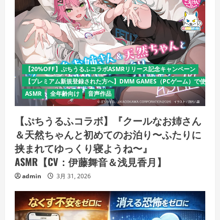
【20%OFF】ぷちうるふコラボASMRリリース記念キャンペーン
【プレミアム新規登録された方へ】DMM GAMES（PCゲーム）で使える
ASMR
全年齢向け
音声作品
【ぷちうるふコラボ】『クールなお姉さん
＆天然ちゃんと初めてのお泊り〜ふたりに
挟まれてゆっくり寝ようね〜』
ASMR【CV：伊藤舞音＆浅見香月】
admin
3月 31, 2026