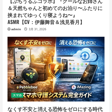
【ぷちうるふコラボ】『クールなお姉さん
＆天然ちゃんと初めてのお泊り〜ふたりに
挟まれてゆっくり寝ようね〜』
ASMR【CV：伊藤舞音＆浅見香月】
admin
3月 31, 2026
スマホ
なくす不安と消える恐怖をゼロにする時代