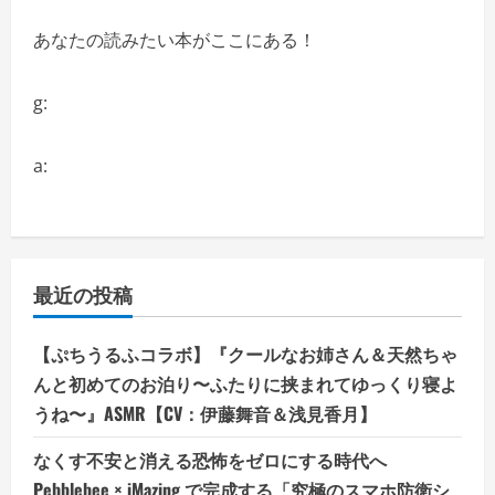
あなたの読みたい本がここにある！
g:
a:
最近の投稿
【ぷちうるふコラボ】『クールなお姉さん＆天然ちゃ
んと初めてのお泊り〜ふたりに挟まれてゆっくり寝よ
うね〜』ASMR【CV：伊藤舞音＆浅見香月】
なくす不安と消える恐怖をゼロにする時代へ
Pebblebee × iMazing で完成する「究極のスマホ防衛シ