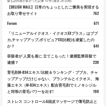
最も訪問者が多かった記事 10 件 (過去 28 日間)
【DELISH MALL】日常のちょっとしたご褒美を実現する
お取り寄せサイト
762
Forum
671
「リニューアルイクオス・イクオスEXプラス」はブブ
カ,チャップアップ,ポリピュアEX(比較)を凌駕したの
か？
641
容疑者が 人質を盾に 立てこもった！逮捕監禁容疑で
逮捕？
239
育毛剤M-034エキス/比較＆ランキング・ブブカ、チャ
ップアップだけじゃない、プランテルとイクオス、 海
藻エキス（M-034エキス）配合育毛剤でミノキシジル
と同等の育毛パワーを出す!
199
ストレス コントロール&頭皮マッサージで薄毛防止と