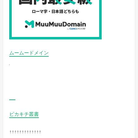
細
を
ご
覧
く
だ
さ
い
ムームードメイン
ピカキチ叢書
↑↑↑↑↑↑↑↑↑↑↑↑↑