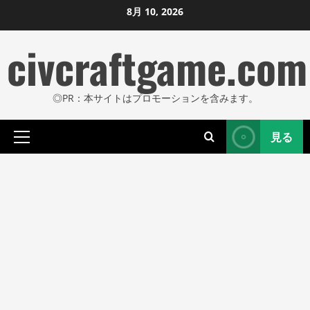
コ
8月 10, 2026
ン
civcraftgame.com
テ
ン
ツ
◎PR：本サイトはプロモーションを含みます。
に
ス
見る
キ
プ
ッ
ラ
プ
イ
し
マ
リ
ま
メ
す
ニ
ュ
ー