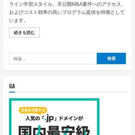
ライン学習スタイル、非公開M&A案件へのアクセス、
およびコスト効率の高いプログラム提供を特徴として
います。
ア
続きを読む
ン
ト
レ
事
業
検
承
継
索:
実
践
プ
ロ
グ
GA
ラ
ム
の
魅
力
と
メ
リ
ッ
ト
の
詳